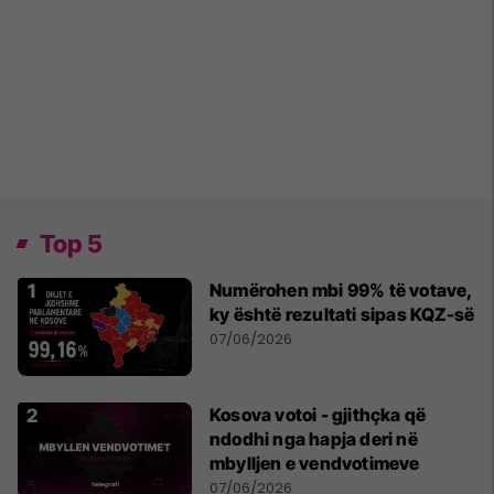
Top 5
Numërohen mbi 99% të votave,
ky është rezultati sipas KQZ-së
07/06/2026
Kosova votoi - gjithçka që
ndodhi nga hapja deri në
mbylljen e vendvotimeve
07/06/2026