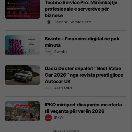
Techno Service Pro: Mirëmbajtje
profesionale e serverëve për
biznese
Techno Service Pro
Swinto – Financimi digjital në pak
minuta
Swinto
Dacia Duster shpallet “Best Value
Car 2026” nga revista prestigjioze
Autocar UK
Auto Mita
IPKO mirëpret diasporën me oferta
të veçanta për verën 2026
IPKO