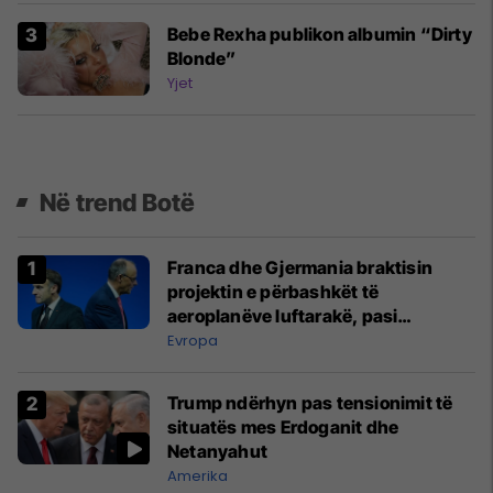
Bebe Rexha publikon albumin “Dirty
Blonde”
Yjet
Në trend Botë
Franca dhe Gjermania braktisin
projektin e përbashkët të
aeroplanëve luftarakë, pasi
kompanitë nuk arrijnë marrëveshje
Evropa
Trump ndërhyn pas tensionimit të
situatës mes Erdoganit dhe
Netanyahut
Amerika