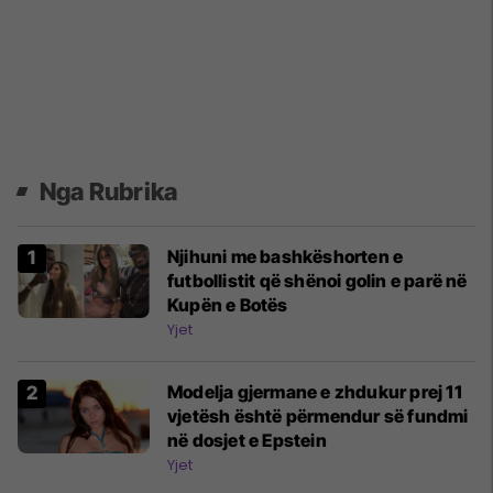
Nga Rubrika
Njihuni me bashkëshorten e
futbollistit që shënoi golin e parë në
Kupën e Botës
Yjet
Modelja gjermane e zhdukur prej 11
vjetësh është përmendur së fundmi
në dosjet e Epstein
Yjet