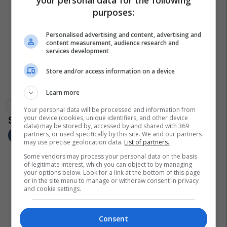
purposes:
Personalised advertising and content, advertising and
content measurement, audience research and
services development
Store and/or access information on a device
Learn more
Liam Gallagher
Noel Gallagher
Oasis
Your personal data will be processed and information from
your device (cookies, unique identifiers, and other device
data) may be stored by, accessed by and shared with 369
partners, or used specifically by this site. We and our partners
may use precise geolocation data.
List of partners.
Some vendors may process your personal data on the basis
of legitimate interest, which you can object to by managing
your options below. Look for a link at the bottom of this page
or in the site menu to manage or withdraw consent in privacy
and cookie settings.
Consent