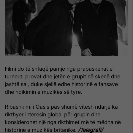
Filmi do të shfaqë pamje nga prapaskenat e
turneut, provat dhe jetën e grupit në skenë dhe
jashtë saj, duke sjellë edhe historinë e fansave
dhe ndikimin e muzikës së tyre.
Ribashkimi i Oasis pas shumë vitesh ndarje ka
rikthyer interesin global për grupin dhe
konsiderohet një nga rikthimet më të mëdha në
historinë e muzikës britanike.
/Telegrafi/