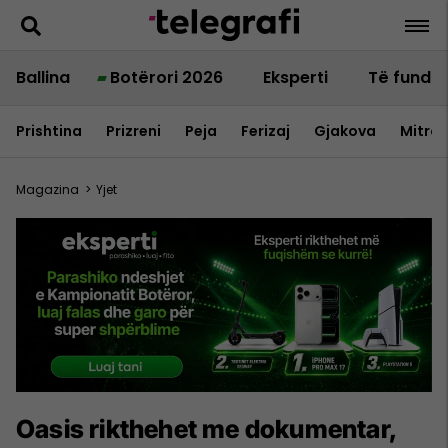
Ballina
Botërori 2026
Eksperti
Të fundit
Prishtina
Prizreni
Peja
Ferizaj
Gjakova
Mitrov
Magazina
>
Yjet
Oasis rikthehet me dokumentar,