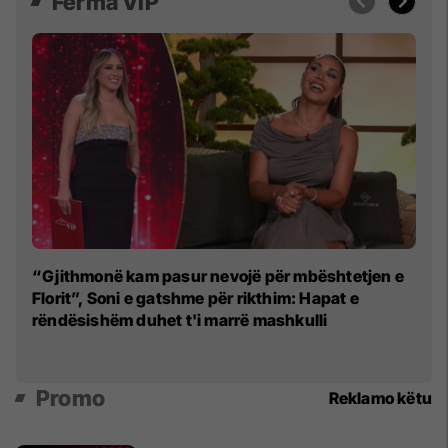
Ferma VIP
"S
“Gjithmonë kam pasur nevojë për mbështetjen e
Mo
Florit”, Soni e gatshme për rikthim: Hapat e
rëndësishëm duhet t'i marrë mashkulli
Promo
Reklamo këtu