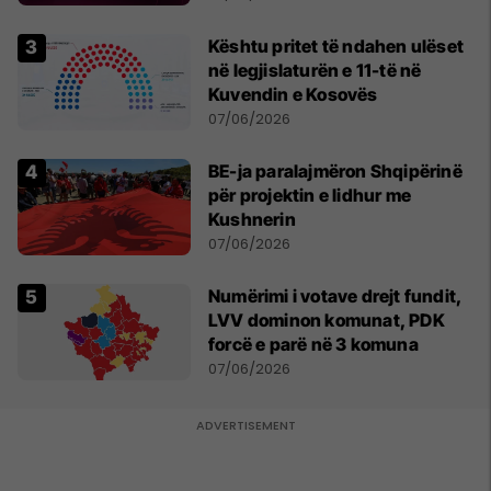
Kështu pritet të ndahen ulëset
në legjislaturën e 11-të në
Kuvendin e Kosovës
07/06/2026
BE-ja paralajmëron Shqipërinë
për projektin e lidhur me
Kushnerin
07/06/2026
Numërimi i votave drejt fundit,
LVV dominon komunat, PDK
forcë e parë në 3 komuna
07/06/2026