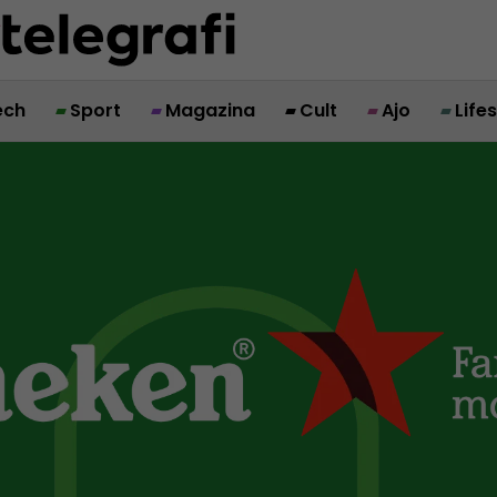
ech
Sport
Magazina
Cult
Ajo
Life