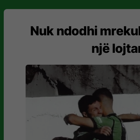
Nuk ndodhi mrekull
një loj