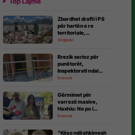
Top Lajme
Zbardhet drafti i PS
për hartën e re
territoriale,
“shkrihen” 15 bashki
Shqipëri
Rrezik serioz për
punëtorët,
Inspektorati ndal
punimet në dy
Kosovë
kantiere në Podujevë
e Shtime
Gërmimet për
varrezë masive, ​
Haxhiu: Ne po i
kërkojmë të
Kosovë
zhdukurit, Vuçiq
vazhdon t’i mohojë
“Këso ndëshkimesh