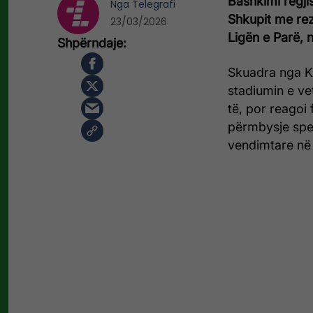
Bashkimi regjis
Nga
Telegrafi
Shkupit me rez
23/03/2026
Ligën e Parë, n
Skuadra nga K
stadiumin e ve
të, por reagoi
përmbysje spek
vendimtare në 