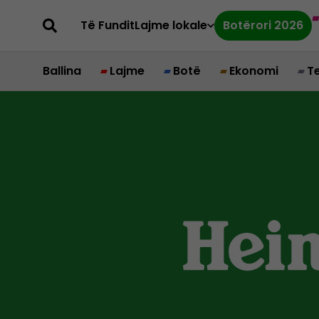
Të Fundit
Lajme lokale
Botërori 2026
Ballina
Lajme
Botë
Ekonomi
T