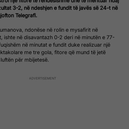
troi një fitore të rëndësishme dhe të merituar ndaj
ultat 3-2, në ndeshjen e fundit të javës së 24-t në
jofton Telegrafi.
umanova, ndonëse në rolin e mysafirit në
t, ishte në disavantazh 0-2 deri në minutën e 77-
 fuqishëm në minutat e fundit duke realizuar një
takolare me tre gola, fitore që mund të jetë
luftën për mbijetesë.