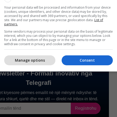
Your personal data will be processed and information from your device
lje është përmbyllur java e 24-t, ndërsa
(cookies, unique identifiers, and other device data) may be stored by,
accessed by and shared with 369 partners, or used specifically by this
të hyjë në një pauzë të shkurtër për shkak të
site. We and our partners may use precise geolocation data.
List of
ë përfaqësueseve.
/Telegrafi/
partners.
Some vendors may process your personal data on the basis of legitimate
interest, which you can object to by managing your options below. Look
for a link at the bottom of this page or in the site menu to manage or
withdraw consent in privacy and cookie settings.
Manage options
Consent