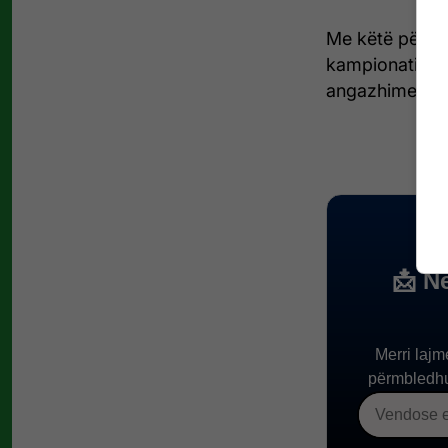
Me këtë përbal
kampionati do 
angazhimeve t