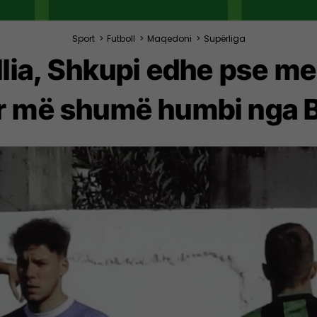
Sport
>
Futboll
>
Maqedoni
>
Supërliga
ia, Shkupi edhe pse me
tar më shumë humbi nga 