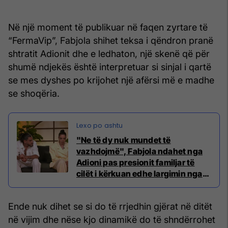
Në një moment të publikuar në faqen zyrtare të
“FermaVip”, Fabjola shihet teksa i qëndron pranë
shtratit Adionit dhe e ledhaton, një skenë që për
shumë ndjekës është interpretuar si sinjal i qartë
se mes dyshes po krijohet një afërsi më e madhe
se shoqëria.
"Ne të dy nuk mundet të
vazhdojmë", Fabjola ndahet nga
Adioni pas presionit familjar të
cilët i kërkuan edhe largimin nga
Ferma VIP 3
Ende nuk dihet se si do të rrjedhin gjërat në ditët
në vijim dhe nëse kjo dinamikë do të shndërrohet