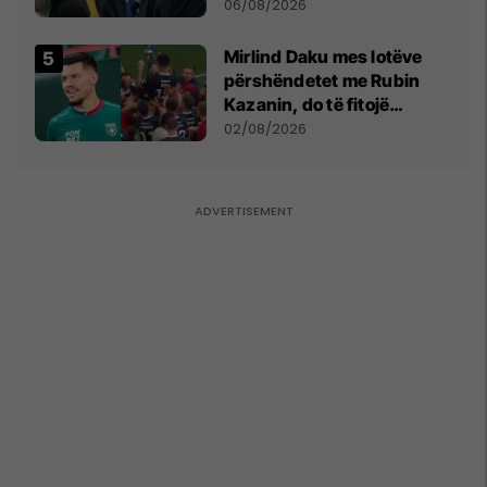
bëjnë shkelje të rëndë
06/08/2026
kushtetuese
Mirlind Daku mes lotëve
përshëndetet me Rubin
Kazanin, do të fitojë
miliona te Spartak Moska
02/08/2026