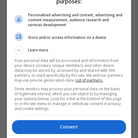
purposes:
Personalised advertising and content, advertising and
content measurement, audience research and
services development
Store and/or access information on a device
Learn more
Your personal data will be processed and information from
your device (cookies, unique identifiers, and other device
data) may be stored by, accessed by and shared with 369
partners, or used specifically by this site. We and our partners
may use precise geolocation data.
List of partners.
Fabjola Elezaj
Ferma Vip
Some vendors may process your personal data on the basis
of legitimate interest, which you can object to by managing
your options below. Look for a link at the bottom of this page
or in the site menu to manage or withdraw consent in privacy
and cookie settings.
Consent