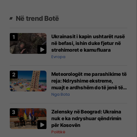
Në trend Botë
Ukrainasit i kapin ushtarët rusë
në befasi, ishin duke fjetur në
strehimoret e kamufluara
Evropa
Meteorologët me parashikime të
reja: Ndryshime ekstreme,
muajt e ardhshëm do të jenë të
pazakontë
Nga Bota
Zelensky në Beograd: Ukraina
nuk e ka ndryshuar qëndrimin
për Kosovën
Politikë