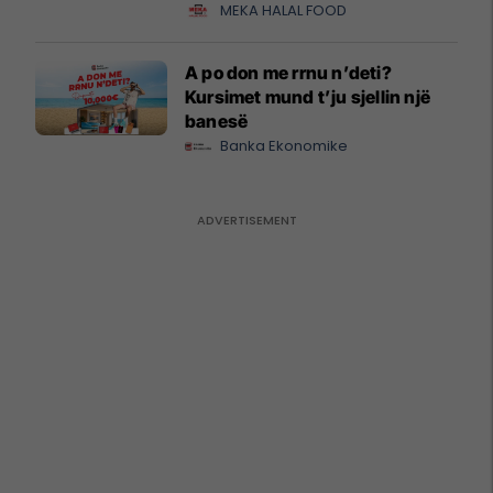
MEKA HALAL FOOD
A po don me rrnu n’deti?
Kursimet mund t’ju sjellin një
banesë
Banka Ekonomike