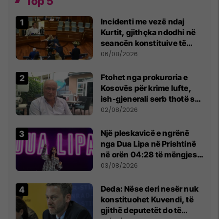
Top 5
Incidenti me vezë ndaj
Kurtit, gjithçka ndodhi në
seancën konstituive të
Kuvendit
06/08/2026
Ftohet nga prokuroria e
Kosovës për krime lufte,
ish-gjenerali serb thotë se
dikush e tradhtoi në
02/08/2026
Beograd
Një pleskavicë e ngrënë
nga Dua Lipa në Prishtinë
në orën 04:28 të mëngjesit
- dhe bota digjitale serbe
03/08/2026
shpall gjendjen e luftës
Deda: Nëse deri nesër nuk
konstituohet Kuvendi, të
gjithë deputetët do të