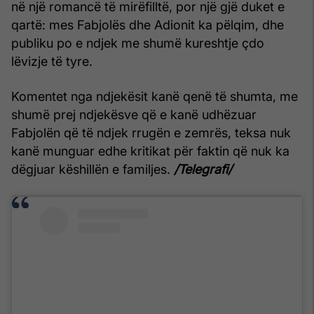
në një romancë të mirëfilltë, por një gjë duket e
qartë: mes Fabjolës dhe Adionit ka pëlqim, dhe
publiku po e ndjek me shumë kureshtje çdo
lëvizje të tyre.
Komentet nga ndjekësit kanë qenë të shumta, me
shumë prej ndjekësve që e kanë udhëzuar
Fabjolën që të ndjek rrugën e zemrës, teksa nuk
kanë munguar edhe kritikat për faktin që nuk ka
dëgjuar këshillën e familjes.
/Telegrafi/