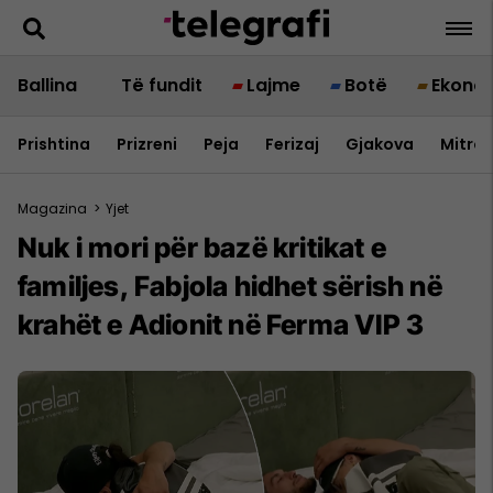
Ballina
Të fundit
Lajme
Botë
Ekono
Prishtina
Prizreni
Peja
Ferizaj
Gjakova
Mitrov
Magazina
>
Yjet
Nuk i mori për bazë kritikat e
familjes, Fabjola hidhet sërish në
krahët e Adionit në Ferma VIP 3