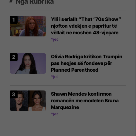
Nga Rubrika
Ylli i serialit “That ’70s Show”
njofton vdekjen e papritur të
vëllait në moshën 48-vjeçare
Yjet
Olivia Rodrigo kritikon Trumpin
pas heqjes së fondeve për
Planned Parenthood
Yjet
Shawn Mendes konfirmon
romancën me modelen Bruna
Marquezine
Yjet