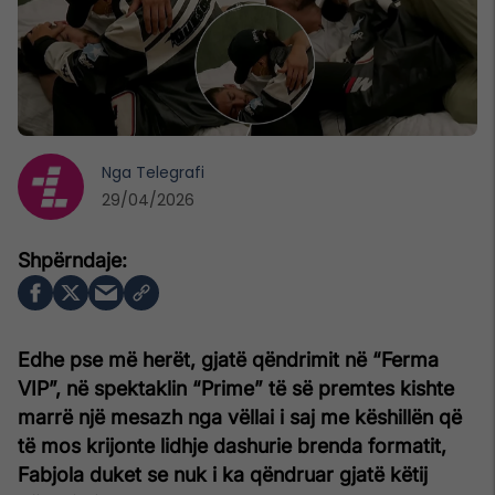
Nga
Telegrafi
29/04/2026
Edhe pse më herët, gjatë qëndrimit në “Ferma
VIP”, në spektaklin “Prime” të së premtes kishte
marrë një mesazh nga vëllai i saj me këshillën që
të mos krijonte lidhje dashurie brenda formatit,
Fabjola duket se nuk i ka qëndruar gjatë këtij