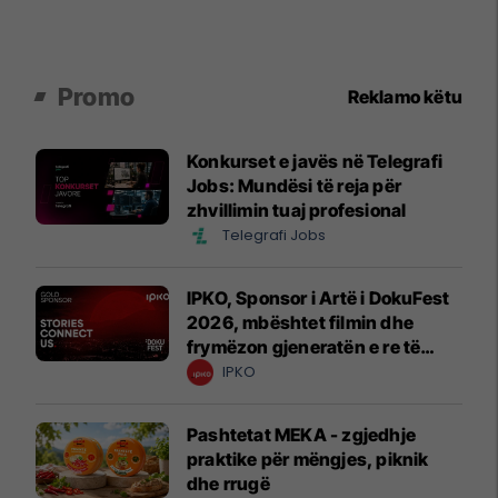
Promo
Reklamo këtu
Konkurset e javës në Telegrafi
Jobs: Mundësi të reja për
zhvillimin tuaj profesional
Telegrafi Jobs
IPKO, Sponsor i Artë i DokuFest
2026, mbështet filmin dhe
frymëzon gjeneratën e re të
krijuesve
IPKO
Pashtetat MEKA - zgjedhje
praktike për mëngjes, piknik
dhe rrugë