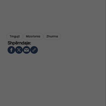
Tingujt
Mizofonia
Zhurma