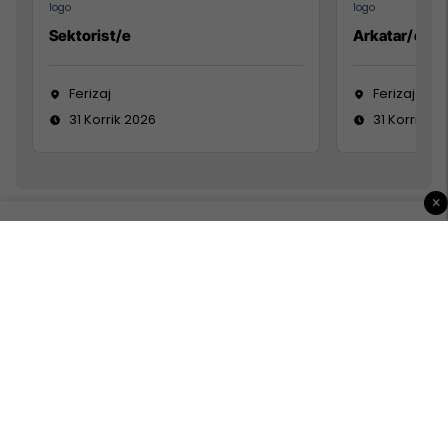
Sektorist/e
Arkatar/e
Ferizaj
Ferizaj
31 Korrik 2026
31 Korrik 20
×