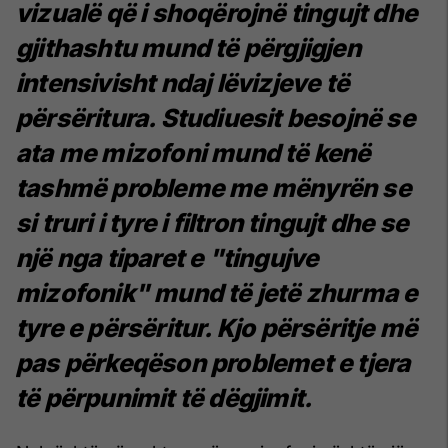
vizualë që i shoqërojnë tingujt dhe
gjithashtu mund të përgjigjen
intensivisht ndaj lëvizjeve të
përsëritura. Studiuesit besojnë se
ata me mizofoni mund të kenë
tashmë probleme me mënyrën se
si truri i tyre i filtron tingujt dhe se
një nga tiparet e "tingujve
mizofonik" mund të jetë zhurma e
tyre e përsëritur. Kjo përsëritje më
pas përkeqëson problemet e tjera
të përpunimit të dëgjimit.