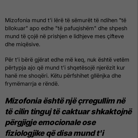
Mizofonia mund t'i lërë të sëmurët të ndihen "të
bllokuar" apo edhe "të pafuqishëm" dhe shpesh
mund të çojë në prishjen e lidhjeve mes çifteve
dhe miqësive.
Për t'i bërë gjërat edhe më keq, nuk është vetëm
përtypja ajo që mund t'i shqetësojë njerëzit kur
hanë me shoqëri. Këtu përfshihet gllënjka dhe
frymëmarrja e rëndë.
Mizofonia
është një çrregullim në
të cilin tinguj të caktuar shkaktojnë
përgjigje emocionale ose
fiziologjike që disa mund t'i