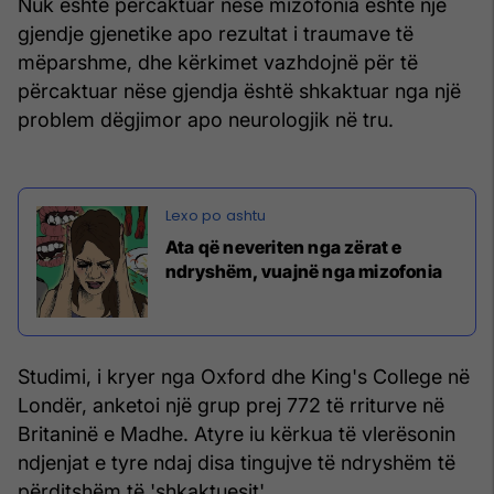
Nuk është përcaktuar nëse mizofonia është një
gjendje gjenetike apo rezultat i traumave të
mëparshme, dhe kërkimet vazhdojnë për të
përcaktuar nëse gjendja është shkaktuar nga një
problem dëgjimor apo neurologjik në tru.
Ata që neveriten nga zërat e
ndryshëm, vuajnë nga mizofonia
Studimi, i kryer nga Oxford dhe King's College në
Londër, anketoi një grup prej 772 të rriturve në
Britaninë e Madhe. Atyre iu kërkua të vlerësonin
ndjenjat e tyre ndaj disa tingujve të ndryshëm të
përditshëm të 'shkaktuesit'.