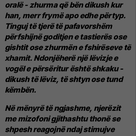
oralë - zhurma që bën dikush kur
han, merr frymë apo edhe përtyp.
Tinguj të tjerë të pafavorshëm
përfshijnë goditjen e tastierës ose
gishtit ose zhurmën e fshirëseve të
xhamit. Ndonjëherë një lëvizje e
vogël e përsëritur është shkaku -
dikush të lëviz, të shtyn ose tund
këmbën.
Në mënyrë të ngjashme, njerëzit
me mizofoni gjithashtu thonë se
shpesh reagojnë ndaj stimujve