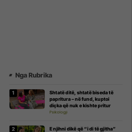
Nga Rubrika
Shtatë ditë, shtatë biseda të
papritura – në fund, kuptoi
diçka që nuk e kishte pritur
Psikologji
E njihni dikë që “i di të gjitha”