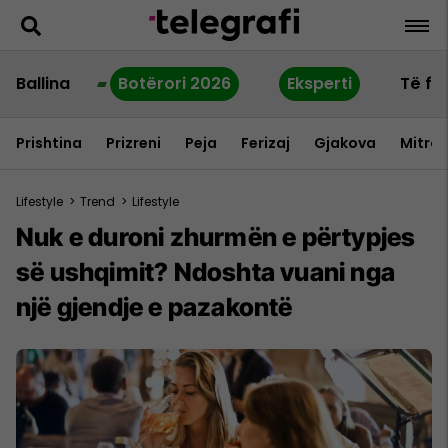
Ballina
Botërori 2026
Eksperti
Të fu
Prishtina
Prizreni
Peja
Ferizaj
Gjakova
Mitrov
Lifestyle
>
Trend
>
Lifestyle
Nuk e duroni zhurmën e përtypjes
së ushqimit? Ndoshta vuani nga
një gjendje e pazakontë