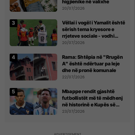
higjienike në valixhe
20/07/2026
Vëllai i vogël i Yamalit është
sërish tema kryesore e
rrjeteve sociale - vodhi
vëmendjen pas finales së
20/07/2026
Kupës së Botës
Rama: Shtëpia në "Rrugën
A" është ndërtuar pa leje
dhe në pronë komunale
22/07/2026
Mbappe rendit gjashtë
futbollistët më të mëdhenj
në historinë e Kupës së
Botës, Messi mbetet i dyti
23/07/2026