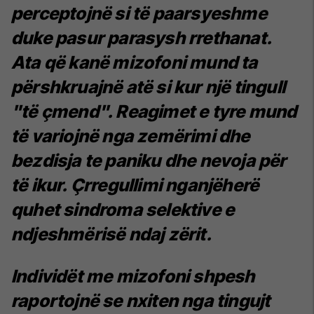
perceptojnë si të paarsyeshme
duke pasur parasysh rrethanat.
Ata që kanë mizofoni mund ta
përshkruajnë atë si kur një tingull
"të çmend". Reagimet e tyre mund
të variojnë nga zemërimi dhe
bezdisja te paniku dhe nevoja për
të ikur. Çrregullimi nganjëherë
quhet sindroma selektive e
ndjeshmërisë ndaj zërit.
Individët me mizofoni shpesh
raportojnë se nxiten nga tingujt