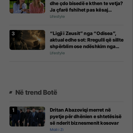
dhe çdo bisedë e kthen te vetja?
Ja çfarë fshihet pas kësaj
sjelljeje
Lifestyle
“Ligji i Zeusit” nga “Odisea”,
aktual edhe sot: Rregulli që sillte
shpërblim ose ndëshkim nga
perënditë
Lifestyle
Në trend Botë
Dritan Abazoviqi merret në
pyetje për dhënien e shtetësisë
së nderit biznesmenit kosovar
Mali i Zi