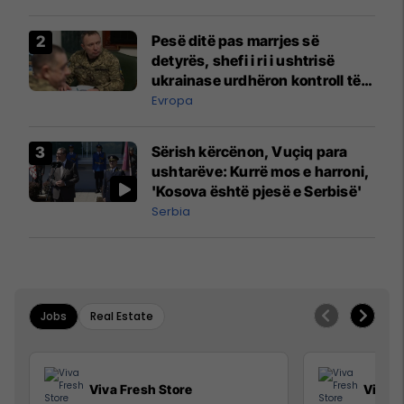
Pesë ditë pas marrjes së
detyrës, shefi i ri i ushtrisë
ukrainase urdhëron kontroll të
madh
Evropa
Sërish kërcënon, Vuçiq para
ushtarëve: Kurrë mos e harroni,
'Kosova është pjesë e Serbisë'
Serbia
Jobs
Real Estate
Viva Fresh Store
Viva F