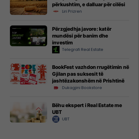
përkushtim, e dalluar për cilësi
Liri Prizren
Përzgjedhja javore: katër
mundësi për banim dhe
investim
Telegrafi Real Estate
BookFest vazhdon rrugëtimin në
Gjilan pas suksesit të
jashtëzakonshëm në Prishtinë
Dukagjini Bookstore
Bëhu ekspert i Real Estate me
UBT
UBT