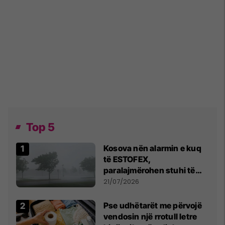
Top 5
Kosova nën alarmin e kuq
të ESTOFEX,
paralajmërohen stuhi të
fuqishme me breshër dhe
21/07/2026
erëra të forta
Pse udhëtarët me përvojë
vendosin një rrotull letre