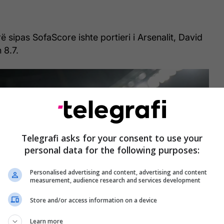
rë sipas SofaScore ishte portieri i Arsenalit, David
 8.7.
Telegrafi asks for your consent to use your
personal data for the following purposes:
Personalised advertising and content, advertising and content
measurement, audience research and services development
Store and/or access information on a device
Learn more