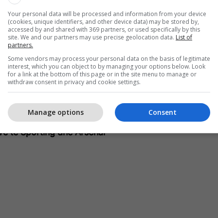
Your personal data will be processed and information from your device
(cookies, unique identifiers, and other device data) may be stored by,
accessed by and shared with 369 partners, or used specifically by this
undit merr fitore të madhe ndaj Sporting
telegrafi.com
site. We and our partners may use precise geolocation data.
List of
partners.
(7.5) dhe Kai Havertz (7.4) ishin poashtu lojtar të
Some vendors may process your personal data on the basis of legitimate
interest, which you can object to by managing your options below. Look
senalit.
for a link at the bottom of this page or in the site menu to manage or
withdraw consent in privacy and cookie settings.
.1) dhe Luis Suarez (7.0), në anën tjetër u
porting.
Manage options
Consent
ëve të Sporting dhe Arsenal