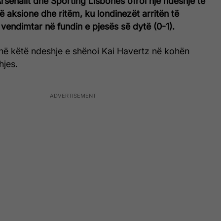
senalit dhe Sporting Lisbonës ofroi një ndeshje të
 aksione dhe ritëm, ku londinezët arritën të
 vendimtar në fundin e pjesës së dytë (0-1).
në këtë ndeshje e shënoi Kai Havertz në kohën
hjes.