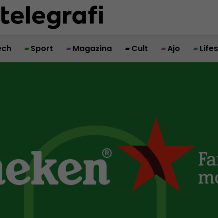
ech
Sport
Magazina
Cult
Ajo
Life