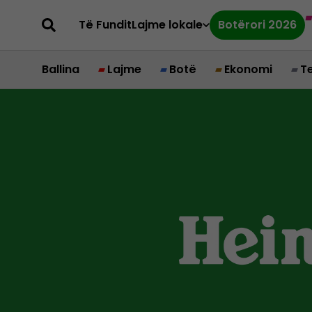
Të Fundit
Lajme lokale
Botërori 2026
Ballina
Lajme
Botë
Ekonomi
T