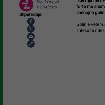
Ndeshja mes Ar
Nga
Telegrafi
fortë me shumë
07/04/2026
shënojnë golin
Golin e vetëm 
shtesë të ndes