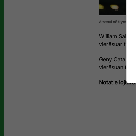
Arsenal në frymën e f
William Saliba 
vlerësuar të Ar
Geny Catamo (7
vlerësuan te S
Notat e lojtar