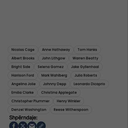
Nicolas Cage
Anne Hathaway
Tom Hanks
Albert Brooks
John Lithgow
Warren Beatty
Bright Side
Selena Gomez
Jake Gyllenhaal
Harrison Ford
Mark Wahlberg
Julia Roberts
Angelina Jolie
Johnny Depp
Leonardo Dicaprio
Emilia Clarke
Christina Applegate
Christopher Plummer
Henry Winkler
Denzel Washington
Reese Witherspoon