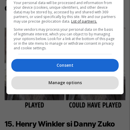
Your personal data will be processed and information from
Gandalf (The Lord of the Rings)
your device (cookies, unique identifiers, and other device
data) may be stored by, accessed by and shared with 369
partners, or used specifically by this site. We and our partners
may use precise geolocation data.
List of partners.
Some vendors may process your personal data on the basis
of legitimate interest, which you can object to by managing
your options below. Look for a link at the bottom of this page
or in the site menu to manage or withdraw consent in privacy
and cookie settings.
Consent
Manage options
15. Henry Winkler si Danny Zuko