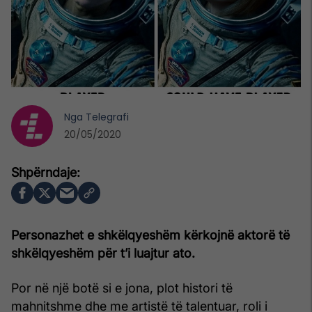
Nga
Telegrafi
20/05/2020
Personazhet e shkëlqyeshëm kërkojnë aktorë të
shkëlqyeshëm për t’i luajtur ato.
Por në një botë si e jona, plot histori të
mahnitshme dhe me artistë të talentuar, roli i