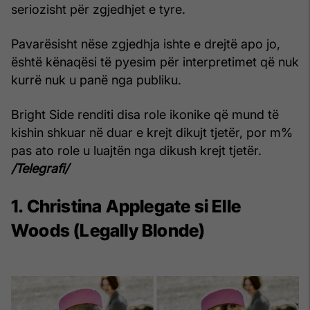
seriozisht për zgjedhjet e tyre.
Pavarësisht nëse zgjedhja ishte e drejtë apo jo,
është kënaqësi të pyesim për interpretimet që nuk
kurrë nuk u panë nga publiku.
Bright Side renditi disa role ikonike që mund të
kishin shkuar në duar e krejt dikujt tjetër, por m%
pas ato role u luajtën nga dikush krejt tjetër.
/Telegrafi/
1. Christina Applegate si Elle
Woods (Legally Blonde)