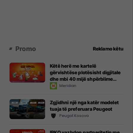
Promo
Reklamo këtu
Këtë herë me kartelë
gërvishtëse plotësisht digjitale
dhe mbi 40 mijë shpërblime
instant!
Meridian
Zgjidhni një nga katër modelet
tuaja të preferuara Peugeot
Peugot Kosova
IPKO vazhdon partneritetin me