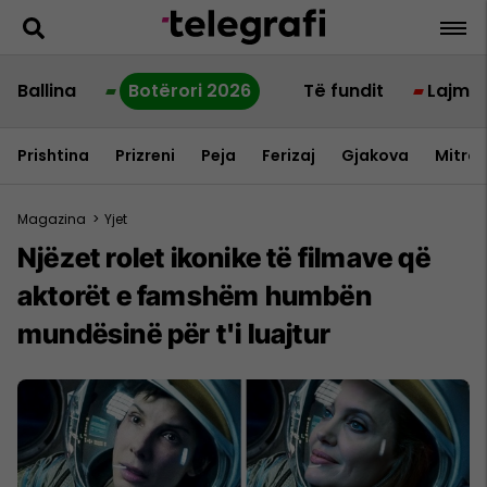
Ballina
Botërori 2026
Të fundit
Lajme
Prishtina
Prizreni
Peja
Ferizaj
Gjakova
Mitrov
Magazina
>
Yjet
Njëzet rolet ikonike të filmave që
aktorët e famshëm humbën
mundësinë për t'i luajtur