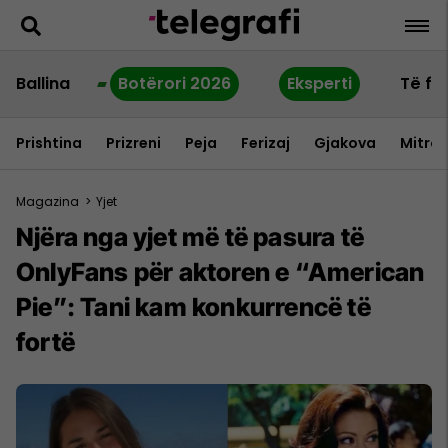
Ballina
Botërori 2026
Eksperti
Të fu
Prishtina
Prizreni
Peja
Ferizaj
Gjakova
Mitrov
Magazina
>
Yjet
Njëra nga yjet më të pasura të
OnlyFans për aktoren e “American
Pie”: Tani kam konkurrencë të
fortë