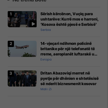
Sërish kërcënon, Vuçiq para
ushtarëve: Kurrë mos e harroni,
'Kosova është pjesë e Serbisë'
Serbia
14-vjeçari ndihmon policinë
britanike për një telefonatë të
rreme, aeroplanët luftarakë u
ngritën në ajër për të
Evropa
interceptuar fluturaken e Qatar
Airways që po shkonte drejt
Dritan Abazoviqi merret në
Mançesterit
pyetje për dhënien e shtetësisë
së nderit biznesmenit kosovar
Mali i Zi