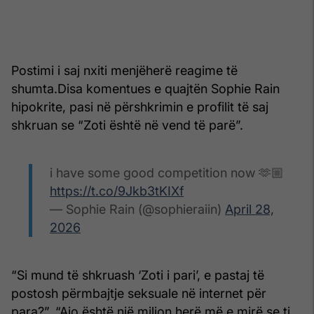
Postimi i saj nxiti menjëherë reagime të
shumta.Disa komentues e quajtën Sophie Rain
hipokrite, pasi në përshkrimin e profilit të saj
shkruan se “Zoti është në vend të parë”.
i have some good competition now 🫶🏼
https://t.co/9Jkb3tKIXf
— Sophie Rain (@sophieraiin)
April 28,
2026
“Si mund të shkruash ‘Zoti i pari’, e pastaj të
postosh përmbajtje seksuale në internet për
para?”, “Ajo është një milion herë më e mirë se ti,