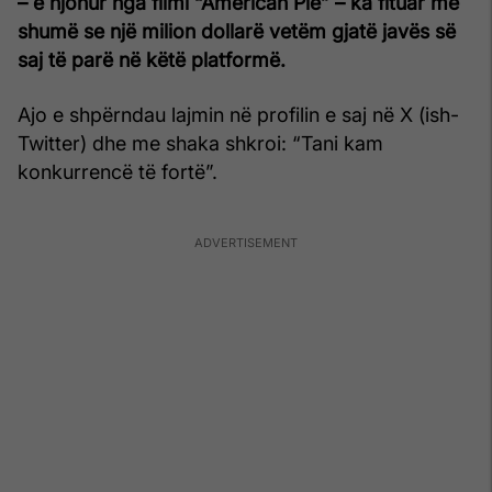
– e njohur nga filmi “American Pie” – ka fituar më
shumë se një milion dollarë vetëm gjatë javës së
saj të parë në këtë platformë.
Ajo e shpërndau lajmin në profilin e saj në X (ish-
Twitter) dhe me shaka shkroi: “Tani kam
konkurrencë të fortë”.