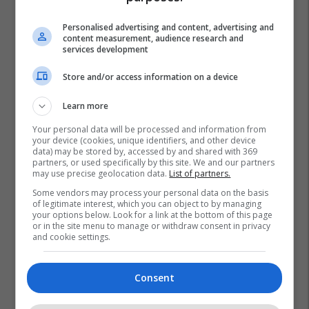
Personalised advertising and content, advertising and
content measurement, audience research and
services development
Store and/or access information on a device
Learn more
Your personal data will be processed and information from
your device (cookies, unique identifiers, and other device
data) may be stored by, accessed by and shared with 369
partners, or used specifically by this site. We and our partners
may use precise geolocation data.
List of partners.
Some vendors may process your personal data on the basis
Sophie Rain
Shannon Elizabeth
Onlyfans
of legitimate interest, which you can object to by managing
your options below. Look for a link at the bottom of this page
or in the site menu to manage or withdraw consent in privacy
and cookie settings.
Consent