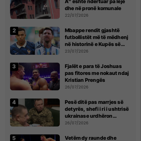
A" është ndërtuar pa leje
dhe në pronë komunale
22/07/2026
Mbappe rendit gjashtë
futbollistët më të mëdhenj
në historinë e Kupës së
Botës, Messi mbetet i dyti
23/07/2026
Fjalët e para të Joshuas
pas fitores me nokaut ndaj
Kristian Prengës
26/07/2026
Pesë ditë pas marrjes së
detyrës, shefi i ri i ushtrisë
ukrainase urdhëron
kontroll të madh
26/07/2026
Vetëm dy raunde dhe