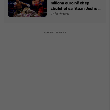
miliona euro në xhep,
zbulohet sa fituan Joshua
e Prenga
26/07/2026