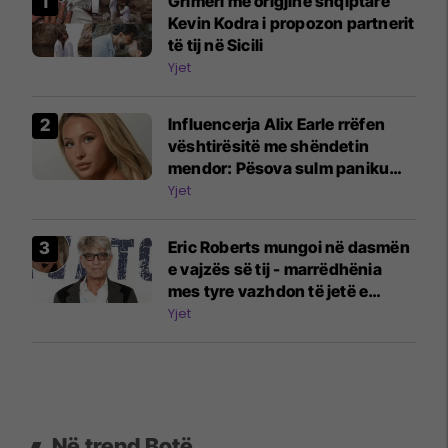
Grimeri me origjinë shqiptare
Kevin Kodra i propozon partnerit
të tij në Sicili
Yjet
Influencerja Alix Earle rrëfen
vështirësitë me shëndetin
mendor: Pësova sulm paniku
për shkak të komenteve
Yjet
negative
Eric Roberts mungoi në dasmën
e vajzës së tij - marrëdhënia
mes tyre vazhdon të jetë e
ndërlikuar
Yjet
Në trend Botë