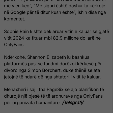
më vjen keq”, “Me siguri është dashur ta kërkoje
në Google për të ditur kush është”, ishin disa nga
komentet.
Sophie Rain kishte deklaruar vitin e kaluar se gjatë
vitit 2024 ka fituar mbi 82.9 milionë dollarë në
OnlyFans.
Ndërkohë, Shannon Elizabeth iu bashkua
platformës pasi së fundmi dorëzoi kërkesë për
divorc nga Simon Borchert, duke thënë se ata
jetojnë të ndarë që nga shtatori i vitit të kaluar.
Menaxheri i saj i tha PageSix se ajo planifikon të
dhurojë një pjesë të të ardhurave nga OnlyFans
për organizata humanitare.
/Telegrafi/