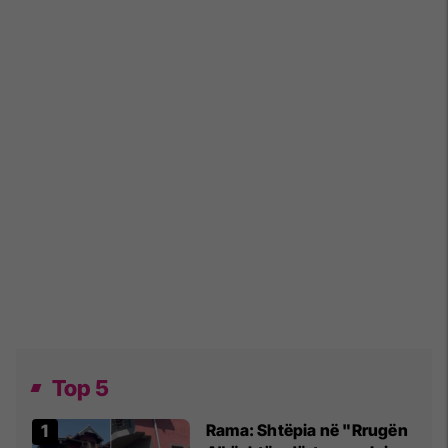
Top 5
Rama: Shtëpia në "Rrugën