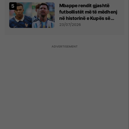
Mbappe rendit gjashtë
futbollistët më të mëdhenj
në historinë e Kupës së
Botës, Messi mbetet i dyti
23/07/2026