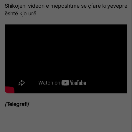
Shikojeni videon e mëposhtme se çfarë kryevepre
është kjo urë.
/Telegrafi/