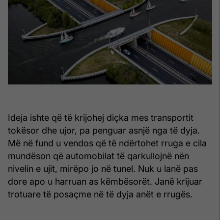
Ideja ishte që të krijohej diçka mes transportit
tokësor dhe ujor, pa penguar asnjë nga të dyja.
Më në fund u vendos që të ndërtohet rruga e cila
mundëson që automobilat të qarkullojnë nën
nivelin e ujit, mirëpo jo në tunel. Nuk u lanë pas
dore apo u harruan as këmbësorët. Janë krijuar
trotuare të posaçme në të dyja anët e rrugës.