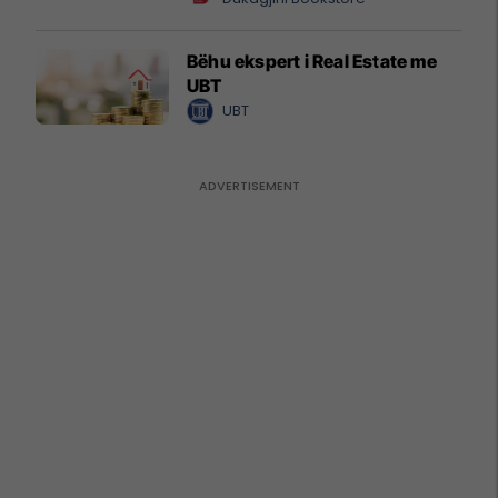
Bëhu ekspert i Real Estate me
UBT
UBT