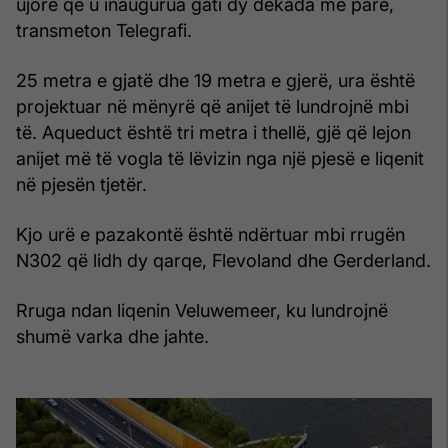
ujore që u inaugurua gati dy dekada më parë,
transmeton Telegrafi.
25 metra e gjatë dhe 19 metra e gjerë, ura është
projektuar në mënyrë që anijet të lundrojnë mbi
të. Aqueduct është tri metra i thellë, gjë që lejon
anijet më të vogla të lëvizin nga një pjesë e liqenit
në pjesën tjetër.
Kjo urë e pazakontë është ndërtuar mbi rrugën
N302 që lidh dy qarqe, Flevoland dhe Gerderland.
Rruga ndan liqenin Veluwemeer, ku lundrojnë
shumë varka dhe jahte.