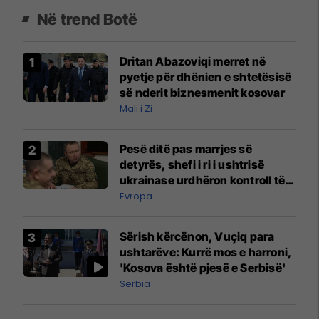
Në trend Botë
Dritan Abazoviqi merret në
pyetje për dhënien e shtetësisë
së nderit biznesmenit kosovar
Mali i Zi
Pesë ditë pas marrjes së
detyrës, shefi i ri i ushtrisë
ukrainase urdhëron kontroll të
madh
Evropa
Sërish kërcënon, Vuçiq para
ushtarëve: Kurrë mos e harroni,
'Kosova është pjesë e Serbisë'
Serbia