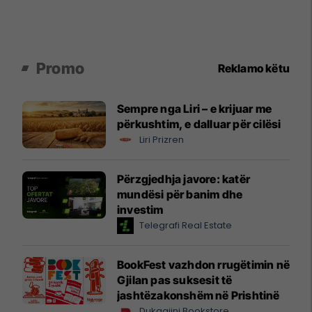
Promo
Reklamo këtu
Sempre nga Liri – e krijuar me
përkushtim, e dalluar për cilësi
Liri Prizren
Përzgjedhja javore: katër
mundësi për banim dhe
investim
Telegrafi Real Estate
BookFest vazhdon rrugëtimin në
Gjilan pas suksesit të
jashtëzakonshëm në Prishtinë
Dukagjini Bookstore