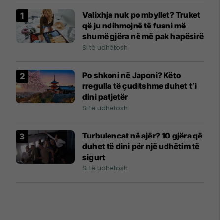
Valixhja nuk po mbyllet? Truket
që ju ndihmojnë të fusni më
shumë gjëra në më pak hapësirë
Si të udhëtosh
Po shkoni në Japoni? Këto
rregulla të çuditshme duhet t’i
dini patjetër
Si të udhëtosh
Turbulencat në ajër? 10 gjëra që
duhet të dini për një udhëtim të
sigurt
Si të udhëtosh