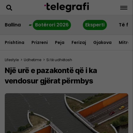
Ballina
Botërori 2026
Eksperti
Të fu
Prishtina
Prizreni
Peja
Ferizaj
Gjakova
Mitrov
Lifestyle
>
Udhetime
>
Si të udhëtosh
Një urë e pazakontë që i ka
vendosur gjërat përmbys