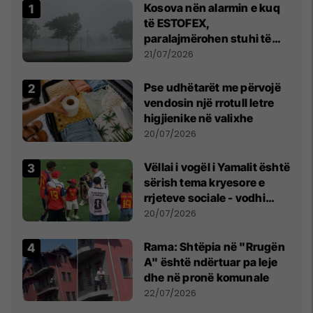
Kosova nën alarmin e kuq
të ESTOFEX,
paralajmërohen stuhi të
fuqishme me breshër dhe
21/07/2026
erëra të forta
Pse udhëtarët me përvojë
vendosin një rrotull letre
higjienike në valixhe
20/07/2026
Vëllai i vogël i Yamalit është
sërish tema kryesore e
rrjeteve sociale - vodhi
vëmendjen pas finales së
20/07/2026
Kupës së Botës
Rama: Shtëpia në "Rrugën
A" është ndërtuar pa leje
dhe në pronë komunale
22/07/2026