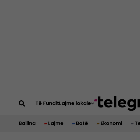
Të Fundit
Lajme lokale
Ballina
Lajme
Botë
Ekonomi
T