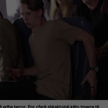
 edhe terror. Por çfarë shkaktojnë këto tmerre të