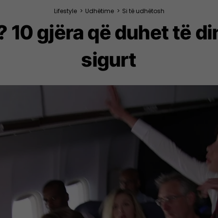
Lifestyle
>
Udhëtime
>
Si të udhëtosh
 10 gjëra që duhet të di
sigurt