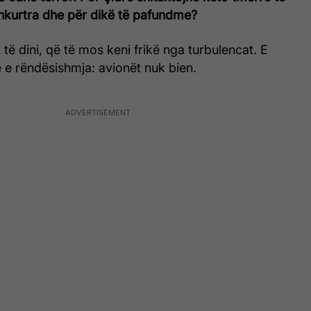
hkurtra dhe për dikë të pafundme?
 të dini, që të mos keni frikë nga turbulencat. E
 e rëndësishmja: avionët nuk bien.