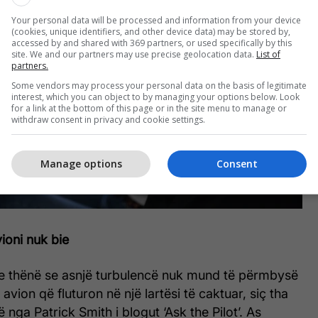
Your personal data will be processed and information from your device
(cookies, unique identifiers, and other device data) may be stored by,
accessed by and shared with 369 partners, or used specifically by this
site. We and our partners may use precise geolocation data.
List of
partners.
Some vendors may process your personal data on the basis of legitimate
interest, which you can object to by managing your options below. Look
for a link at the bottom of this page or in the site menu to manage or
withdraw consent in privacy and cookie settings.
Manage options
Consent
vioni nuk bie
uke thënë se asnjë turbulencë nuk mund të përmbysë
 avion që fluturon në një lartësi të caktuar, siç tha
nga Patrick Smith i blogut ‘Ask the Pilot’. As