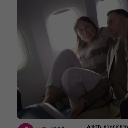
Ankth, ndonjëherë