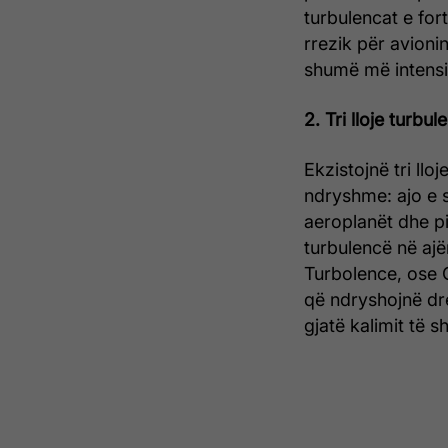
turbulencat e fort
rrezik për avionin
shumë më intensi
2. Tri lloje turbu
Ekzistojnë tri llo
ndryshme: ajo e s
aeroplanët dhe pil
turbulencë në ajër
Turbolence, ose C
që ndryshojnë dre
gjatë kalimit të s