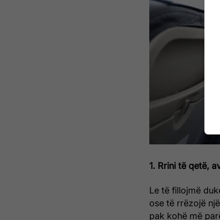
1. Rrini të qetë, a
Le të fillojmë d
ose të rrëzojë një
pak kohë më parë 