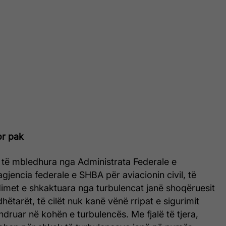
or pak
 të mbledhura nga Administrata Federale e
agjencia federale e SHBA për aviacionin civil, të
imet e shkaktuara nga turbulencat janë shoqëruesit
dhëtarët, të cilët nuk kanë vënë rripat e sigurimit
druar në kohën e turbulencës. Me fjalë të tjera,