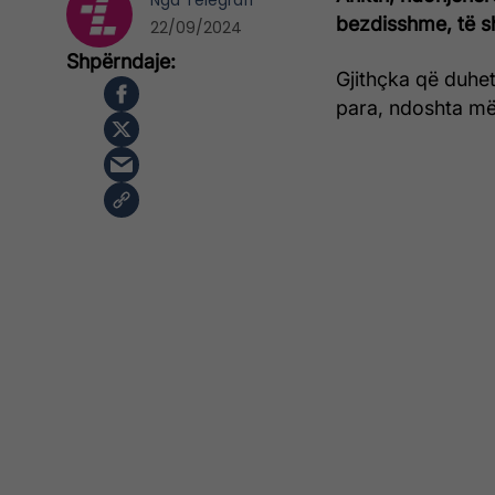
Nga
Telegrafi
bezdisshme, të s
22/09/2024
Gjithçka që duhet
para, ndoshta më