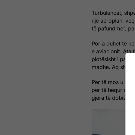
Turbulencat, shpe
një aeroplan, veç
të pafundme”, pak
Por a duhet të ke
e aviacionit. Ata
plotësisht i para
madhe. Aq shumë 
Për të mos u përp
për të hequr qafe
gjëra të dobishme