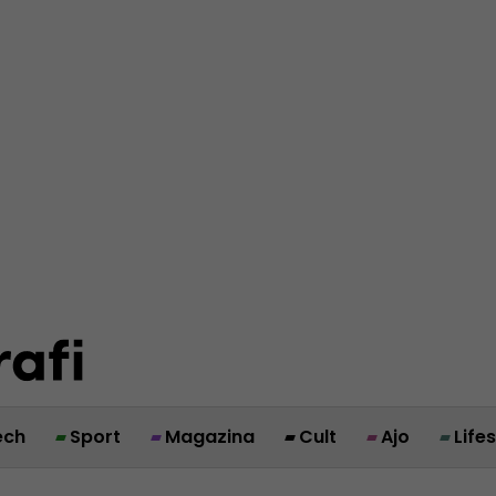
ech
Sport
Magazina
Cult
Ajo
Life