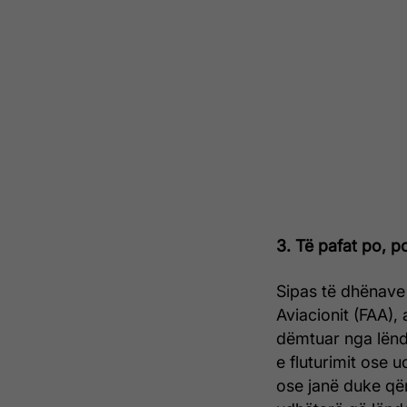
3. Të pafat po, p
Sipas të dhënave
Aviacionit (FAA), 
dëmtuar nga lënd
e fluturimit ose u
ose janë duke qën