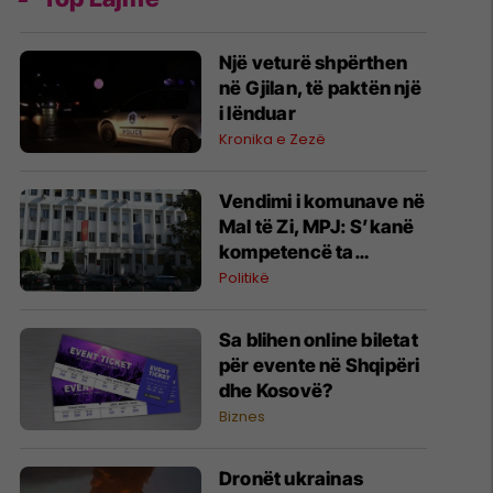
Një veturë shpërthen
në Gjilan, të paktën një
i lënduar
Kronika e Zezë
Vendimi i komunave në
Mal të Zi, MPJ: S’kanë
kompetencë ta
ç’njohin Kosovën
Politikë
Sa blihen online biletat
për evente në Shqipëri
dhe Kosovë?
Biznes
Dronët ukrainas