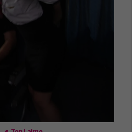
Top Lajme