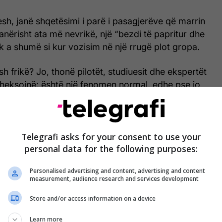
sh, janë shqetësimi i parë i pasagjerëve që marrin
anërisht ata më nevrikë, një “bezdi të papritur dhe
 a shumë si kur vozisim në një rrugë plot gropa.
sh frikë? Jo, thonë pilotët, studiuesit dhe ekspertët
 theksojnë: është një fenomen normal, edhe pse jo
shikueshëm, që pilotët zakonisht arrijnë me qetësi të
që ndonjëherë ata “provokojnë” veten.
lasur më shumë kur dëgjon një goditje në fluturim,
Telegrafi asks for your consent to use your
personal data for the following purposes:
 çdo dyshim dhe për të fluturuar më qetësisht, ja 10
 për të ditur për turbulencën.
Personalised advertising and content, advertising and content
measurement, audience research and services development
Store and/or access information on a device
Learn more