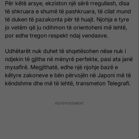
Për këtë arsye, ekziston një sërë rregullash, disa
të shkruara e shumë të pashkruara, të cilat mund
të duken të pazakonta për të huajt. Njohja e tyre
jo vetëm që ju ndihmon të orientoheni më lehtë,
por edhe tregon respekt ndaj vendasve.
Udhëtarët nuk duhet të shqetësohen nëse nuk i
ndjekin të gjitha në mënyrë perfekte, pasi ata janë
mysafirë. Megjithatë, edhe një njohje bazë e
këtyre zakoneve e bën përvojën në Japoni më të
këndshme dhe më të lehtë, transmeton Telegrafi.