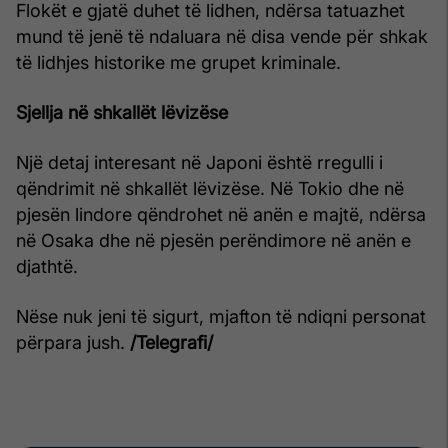
Flokët e gjatë duhet të lidhen, ndërsa tatuazhet
mund të jenë të ndaluara në disa vende për shkak
të lidhjes historike me grupet kriminale.
Sjellja në shkallët lëvizëse
Një detaj interesant në Japoni është rregulli i
qëndrimit në shkallët lëvizëse. Në Tokio dhe në
pjesën lindore qëndrohet në anën e majtë, ndërsa
në Osaka dhe në pjesën perëndimore në anën e
djathtë.
Nëse nuk jeni të sigurt, mjafton të ndiqni personat
përpara jush.
/Telegrafi/