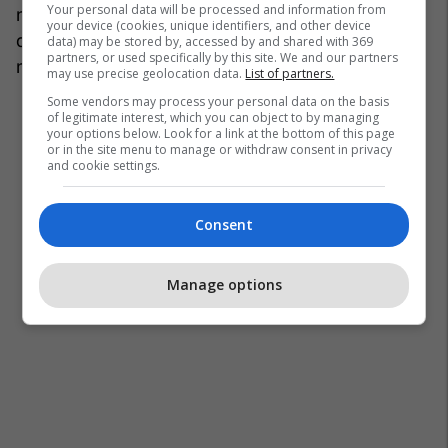
Your personal data will be processed and information from
një përvojë unike. Megjithatë, ka rregulla të qarta:
your device (cookies, unique identifiers, and other device
duhet të laheni mirë para hyrjes dhe zakonisht
data) may be stored by, accessed by and shared with 369
partners, or used specifically by this site. We and our partners
nuk lejohen rrobat e banjës.
may use precise geolocation data.
List of partners.
Some vendors may process your personal data on the basis
of legitimate interest, which you can object to by managing
your options below. Look for a link at the bottom of this page
or in the site menu to manage or withdraw consent in privacy
and cookie settings.
Consent
Manage options