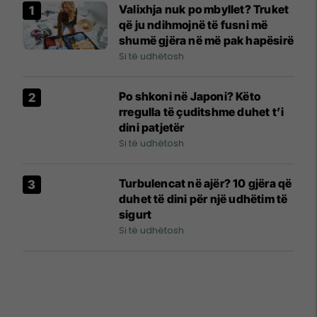
Valixhja nuk po mbyllet? Truket
që ju ndihmojnë të fusni më
shumë gjëra në më pak hapësirë
Si të udhëtosh
Po shkoni në Japoni? Këto
rregulla të çuditshme duhet t’i
dini patjetër
Si të udhëtosh
Turbulencat në ajër? 10 gjëra që
duhet të dini për një udhëtim të
sigurt
Si të udhëtosh