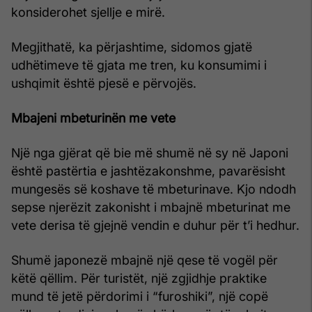
konsiderohet sjellje e mirë.
Megjithatë, ka përjashtime, sidomos gjatë
udhëtimeve të gjata me tren, ku konsumimi i
ushqimit është pjesë e përvojës.
Mbajeni mbeturinën me vete
Një nga gjërat që bie më shumë në sy në Japoni
është pastërtia e jashtëzakonshme, pavarësisht
mungesës së koshave të mbeturinave. Kjo ndodh
sepse njerëzit zakonisht i mbajnë mbeturinat me
vete derisa të gjejnë vendin e duhur për t’i hedhur.
Shumë japonezë mbajnë një qese të vogël për
këtë qëllim. Për turistët, një zgjidhje praktike
mund të jetë përdorimi i “furoshiki”, një copë