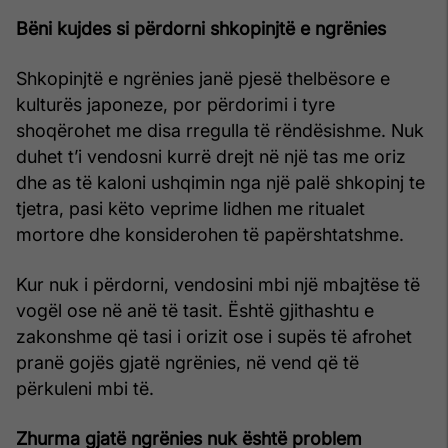
Bëni kujdes si përdorni shkopinjtë e ngrënies
Shkopinjtë e ngrënies janë pjesë thelbësore e
kulturës japoneze, por përdorimi i tyre
shoqërohet me disa rregulla të rëndësishme. Nuk
duhet t’i vendosni kurrë drejt në një tas me oriz
dhe as të kaloni ushqimin nga një palë shkopinj te
tjetra, pasi këto veprime lidhen me ritualet
mortore dhe konsiderohen të papërshtatshme.
Kur nuk i përdorni, vendosini mbi një mbajtëse të
vogël ose në anë të tasit. Është gjithashtu e
zakonshme që tasi i orizit ose i supës të afrohet
pranë gojës gjatë ngrënies, në vend që të
përkuleni mbi të.
Zhurma gjatë ngrënies nuk është problem