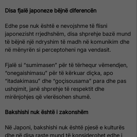
Disa fjalë japoneze bëjnë diferencën
Edhe pse nuk është e nevojshme të flisni
japonezisht rrjedhshëm, disa shprehje bazë mund
të bëjnë një ndryshim të madh në komunikim dhe
në mënyrën si perceptoheni nga vendasit.
Fjalë si “sumimasen” për të tërhequr vëmendjen,
“onegaishimasu” për të kërkuar diçka, apo
“itadakimasu” dhe “goçisousama” para dhe pas
ushqimit, janë shprehje të respektit dhe
mirënjohjes që vlerësohen shumë.
Bakshishi nuk është i zakonshëm
Në Japoni, bakshishi nuk është pjesë e kulturës
dhe në disa raste mund të konsiderohet edhe i