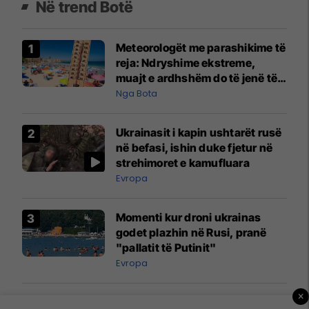
Në trend Botë
Meteorologët me parashikime të
reja: Ndryshime ekstreme,
muajt e ardhshëm do të jenë të
pazakontë
Nga Bota
Ukrainasit i kapin ushtarët rusë
në befasi, ishin duke fjetur në
strehimoret e kamufluara
Evropa
Momenti kur droni ukrainas
godet plazhin në Rusi, pranë
"pallatit të Putinit"
Evropa
×