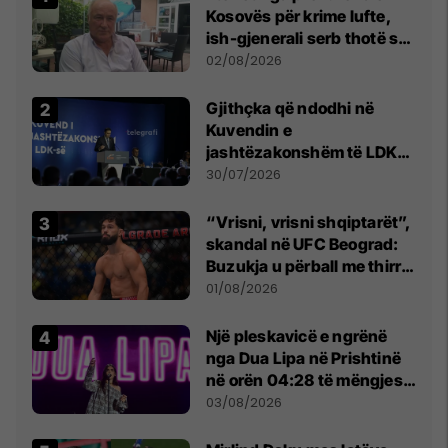
Kosovës për krime lufte,
ish-gjenerali serb thotë se
dikush e tradhtoi në
02/08/2026
Beograd
Gjithçka që ndodhi në
Kuvendin e
jashtëzakonshëm të LDK-
së
30/07/2026
“Vrisni, vrisni shqiptarët”,
skandal në UFC Beograd:
Buzukja u përball me thirrje
anti-shqiptare nga
01/08/2026
tribunat
Një pleskavicë e ngrënë
nga Dua Lipa në Prishtinë
në orën 04:28 të mëngjesit
- dhe bota digjitale serbe
03/08/2026
shpall gjendjen e luftës