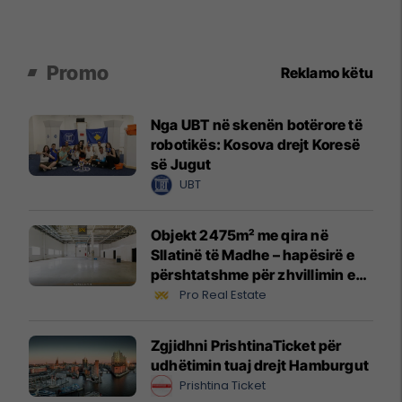
Promo
Reklamo këtu
Nga UBT në skenën botërore të
robotikës: Kosova drejt Koresë
së Jugut
UBT
Objekt 2475m² me qira në
Sllatinë të Madhe – hapësirë e
përshtatshme për zhvillimin e
biznesit #16068
Pro Real Estate
Zgjidhni PrishtinaTicket për
udhëtimin tuaj drejt Hamburgut
Prishtina Ticket