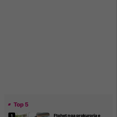
Top 5
Ftohet nga prokuroria e