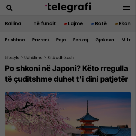
Ballina
Të fundit
Lajme
Botë
Ekono
Prishtina
Prizreni
Peja
Ferizaj
Gjakova
Mitrov
Lifestyle
>
Udhëtime
>
Si të udhëtosh
Po shkoni në Japoni? Këto rregulla
të çuditshme duhet t’i dini patjetër