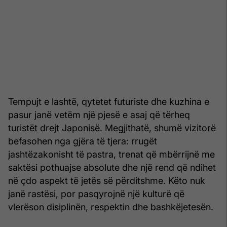
Tempujt e lashtë, qytetet futuriste dhe kuzhina e
pasur janë vetëm një pjesë e asaj që tërheq
turistët drejt Japonisë. Megjithatë, shumë vizitorë
befasohen nga gjëra të tjera: rrugët
jashtëzakonisht të pastra, trenat që mbërrijnë me
saktësi pothuajse absolute dhe një rend që ndihet
në çdo aspekt të jetës së përditshme. Këto nuk
janë rastësi, por pasqyrojnë një kulturë që
vlerëson disiplinën, respektin dhe bashkëjetesën.