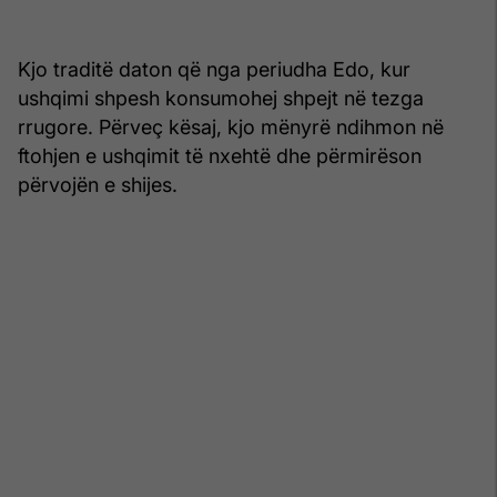
Kjo traditë daton që nga periudha Edo, kur
ushqimi shpesh konsumohej shpejt në tezga
rrugore. Përveç kësaj, kjo mënyrë ndihmon në
ftohjen e ushqimit të nxehtë dhe përmirëson
përvojën e shijes.