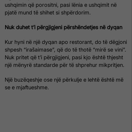
ushqimin që porositni, pasi lënia e ushqimit në
pjatë mund të shihet si shpërdorim.
Nuk duhet t’i përgjigjeni përshëndetjes në dyqan
Kur hyni në një dyqan apo restorant, do të dëgjoni
shpesh “irašaimase”, që do të thotë “mirë se vini”.
Nuk pritet që t’i përgjigjeni, pasi kjo është thjesht
një mënyrë standarde për të shprehur mikpritjen.
Një buzëqeshje ose një përkulje e lehtë është më
se e mjaftueshme.