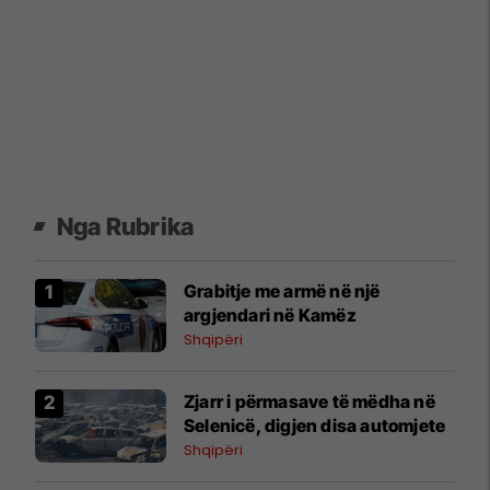
Nga Rubrika
Grabitje me armë në një
argjendari në Kamëz
Shqipëri
Zjarr i përmasave të mëdha në
Selenicë, digjen disa automjete
Shqipëri