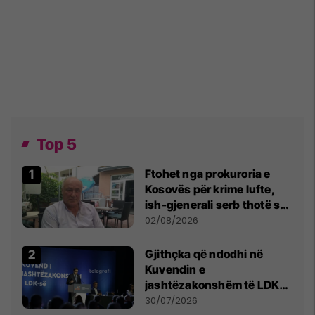
Top 5
Ftohet nga prokuroria e
Kosovës për krime lufte,
ish-gjenerali serb thotë se
dikush e tradhtoi në
02/08/2026
Beograd
Gjithçka që ndodhi në
Kuvendin e
jashtëzakonshëm të LDK-
së
30/07/2026