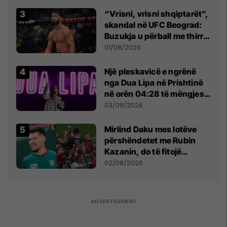
“Vrisni, vrisni shqiptarët”,
skandal në UFC Beograd:
Buzukja u përball me thirrje
anti-shqiptare nga
01/08/2026
tribunat
Një pleskavicë e ngrënë
nga Dua Lipa në Prishtinë
në orën 04:28 të mëngjesit
- dhe bota digjitale serbe
03/08/2026
shpall gjendjen e luftës
Mirlind Daku mes lotëve
përshëndetet me Rubin
Kazanin, do të fitojë
miliona te Spartak Moska
02/08/2026