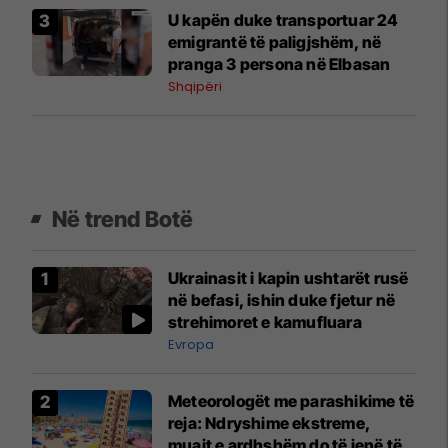
U kapën duke transportuar 24
emigrantë të paligjshëm, në
pranga 3 persona në Elbasan
Shqipëri
Në trend Botë
Ukrainasit i kapin ushtarët rusë
në befasi, ishin duke fjetur në
strehimoret e kamufluara
Evropa
Meteorologët me parashikime të
reja: Ndryshime ekstreme,
muajt e ardhshëm do të jenë të