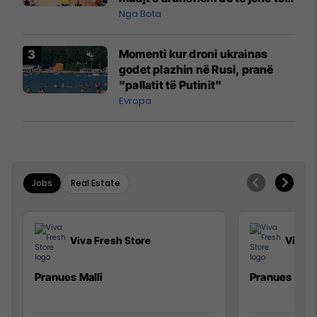
pazakontë
Nga Bota
Momenti kur droni ukrainas
godet plazhin në Rusi, pranë
"pallatit të Putinit"
Evropa
Jobs
Real Estate
Viva Fresh Store
Viva F
Pranues Malli
Pranues mall