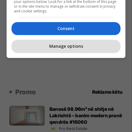
your options below. Look for a link at the bottom of this page
or in the site menu to manage or withdraw consent in privacy
and cookie settings.
Consent
Manage options
Promo
Reklamo këtu
Banesë 98.96m² në shitje në
Lakrishtë – banim modern pranë
qendrës #16060
Pro Real Estate