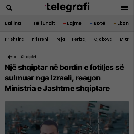
Ballina
Të fundit
Lajme
Botë
Ekono
Prishtina
Prizreni
Peja
Ferizaj
Gjakova
Mitrov
Lajme
>
Shqipëri
Një shqiptar në bordin e fotiljes së
sulmuar nga Izraeli, reagon
Ministria e Jashtme shqiptare