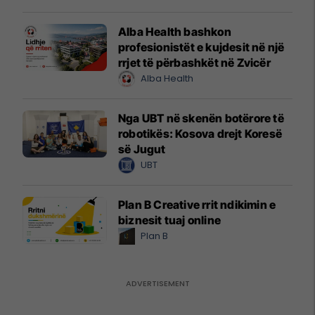
Alba Health bashkon
profesionistët e kujdesit në një
rrjet të përbashkët në Zvicër
Alba Health
Nga UBT në skenën botërore të
robotikës: Kosova drejt Koresë
së Jugut
UBT
Plan B Creative rrit ndikimin e
biznesit tuaj online
Plan B