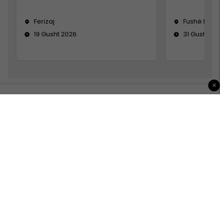
Ferizaj
Fushë Koso
19 Gusht 2026
31 Gusht 20
×