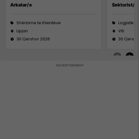
Arkatar/e
Sektorist/e
Shërbime te Klientëve
Logjistikë
Lipjan
Viti
30 Qershor 2026
30 Qersho