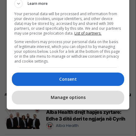
Learn more
Your personal data will be processed and information from
your device (cookies, unique identifiers, and other device
data) may be stored by, accessed by and shared with 369
partners, or used specifically by this site. We and our partners
may use precise geolocation data.
List of partners.
Some vendors may process your personal data on the basis
of legitimate interest, which you can object to by managing
your options below. Look for a link at the bottom of this page
or in the site menu to manage or withdraw consent in privacy
and cookie settings.
Consent
Promo
Reklamo këtu
Manage options
Alba Health drejt hapjes zyrtare:
Edhe 3 ditë deri te ngjarja në Cyrih
Alba Health