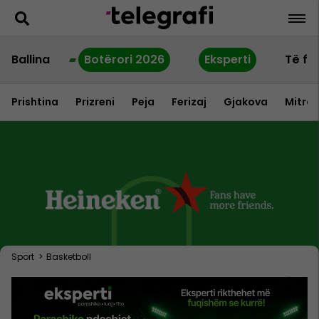
Ballina
Botërori 2026
Eksperti
Të fu
Prishtina
Prizreni
Peja
Ferizaj
Gjakova
Mitrov
Sport
>
Basketboll