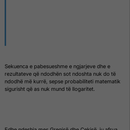
Sekuenca e pabesueshme e ngjarjeve dhe e
rezultateve që ndodhën sot ndoshta nuk do të
ndodhë më kurrë, sepse probabiliteti matematik
sigurisht që as nuk mund të llogaritet.
Edhe ndeshja mes Greqisë dhe Çekisë, iu afrua