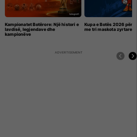
Kampionatet Botërore: Një histori e
Kupa e Botës 2026 për h
lavdisë, legjendave dhe
me tri maskota zyrtare
kampionëve