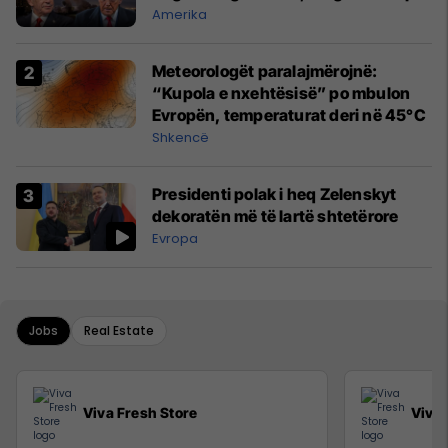
Amerika
Meteorologët paralajmërojnë:
“Kupola e nxehtësisë” po mbulon
Evropën, temperaturat deri në 45°C
Shkencë
Presidenti polak i heq Zelenskyt
dekoratën më të lartë shtetërore
Evropa
Jobs
Real Estate
Viva Fresh Store
Viva 