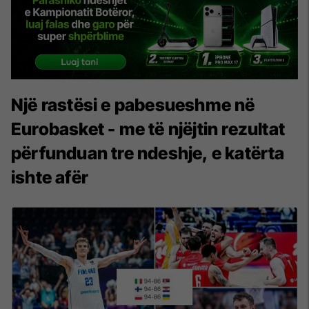
Një rastësi e pabesueshme në
Eurobasket - me të njëjtin rezultat
përfunduan tre ndeshje, e katërta
ishte afër