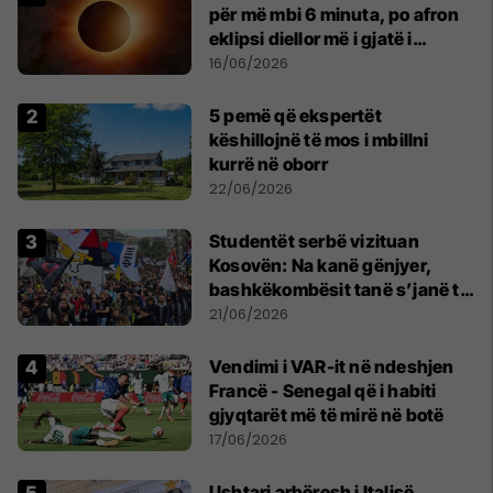
për më mbi 6 minuta, po afron
eklipsi diellor më i gjatë i
shekullit të 21-të
16/06/2026
5 pemë që ekspertët
këshillojnë të mos i mbillni
kurrë në oborr
22/06/2026
Studentët serbë vizituan
Kosovën: Na kanë gënjyer,
bashkëkombësit tanë s’janë të
shtypur
21/06/2026
Vendimi i VAR-it në ndeshjen
Francë - Senegal që i habiti
gjyqtarët më të mirë në botë
17/06/2026
Ushtari arbëresh i Italisë