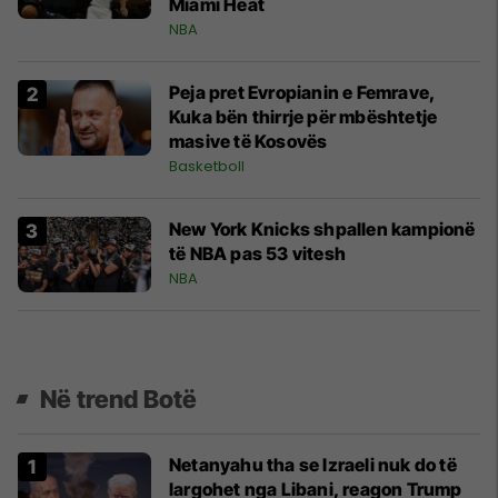
Miami Heat
NBA
Peja pret Evropianin e Femrave,
Kuka bën thirrje për mbështetje
masive të Kosovës
Basketboll
New York Knicks shpallen kampionë
të NBA pas 53 vitesh
NBA
Në trend Botë
Netanyahu tha se Izraeli nuk do të
largohet nga Libani, reagon Trump