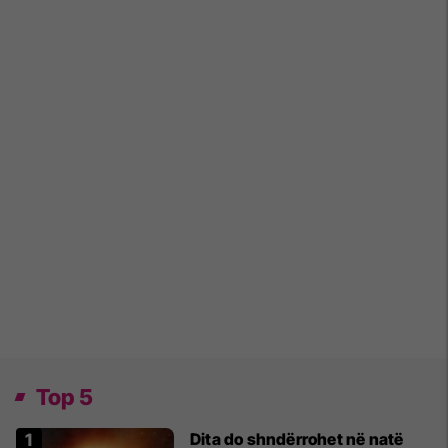
Top 5
Dita do shndërrohet në natë