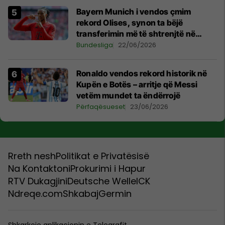
Bayern Munich i vendos çmim
rekord Olises, synon ta bëjë
transferimin më të shtrenjtë në
histori
Bundesliga
22/06/2026
Ronaldo vendos rekord historik në
Kupën e Botës – arritje që Messi
vetëm mundet ta ëndërrojë
Përfaqësueset
23/06/2026
Rreth nesh
Politikat e Privatësisë
Na Kontaktoni
Prokurimi i Hapur
RTV Dukagjini
Deutsche Welle
ICK
Ndreqe.com
Shkabaj
Germin