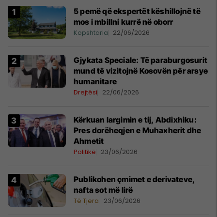
5 pemë që ekspertët këshillojnë të
mos i mbillni kurrë në oborr
Kopshtaria
22/06/2026
​Gjykata Speciale: Të paraburgosurit
mund të vizitojnë Kosovën për arsye
humanitare
Drejtësi
22/06/2026
Kërkuan largimin e tij, Abdixhiku:
Pres dorëheqjen e Muhaxherit dhe
Ahmetit
Politikë
23/06/2026
Publikohen çmimet e derivateve,
nafta sot më lirë
Të Tjera
23/06/2026