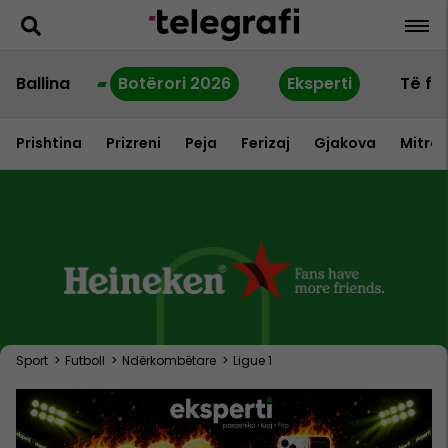
Ballina
Botërori 2026
Eksperti
Të fu
Prishtina
Prizreni
Peja
Ferizaj
Gjakova
Mitrov
Sport
>
Futboll
>
Ndërkombëtare
>
Ligue 1