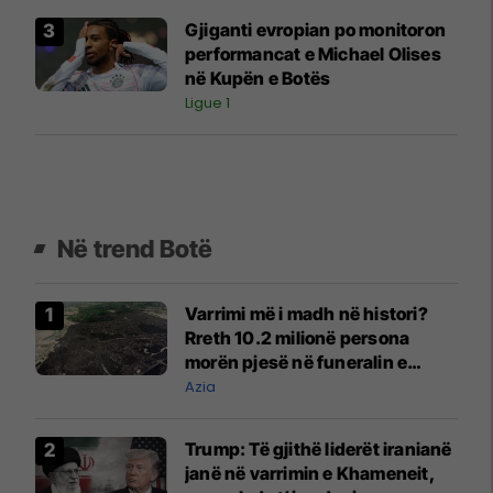
Gjiganti evropian po monitoron
performancat e Michael Olises
në Kupën e Botës
Ligue 1
Në trend Botë
Varrimi më i madh në histori?
Rreth 10.2 milionë persona
morën pjesë në funeralin e
liderit të Iranit në 1989
Azia
Trump: Të gjithë liderët iranianë
janë në varrimin e Khameneit,