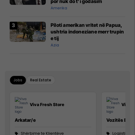
por nuk do t’i godasim
Amerika
Piloti amerikan vritet në Papua,
ushtria indoneziane merr trupin
e tij
Azia
Jobs
Real Estate
Viva Fresh Store
Viva F
Arkatar/e
Vozitës B
Shërbime te Klientëve
Logjistikë