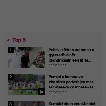
Top 5
Policia kërkon ndihmën e
qytetarëve për
identifikimin e këtij të
dyshuari
02/07/2026
Pamjet e kamerave
zbardhin përleshjen mes
familjarëve ku mbetën të
plagosur katër persona
02/07/2026
Kompletohen çerekfinalet