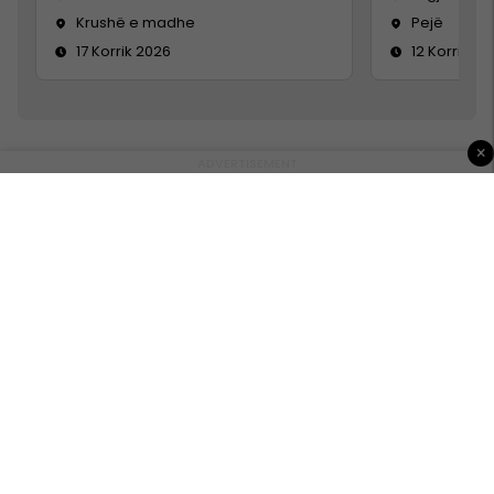
Krushë e madhe
Pejë
17 Korrik 2026
12 Korrik 20
×