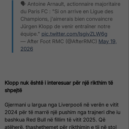
🗣️ Antoine Arnault, actionnaire majoritaire
du Paris FC : "Si on arrive en Ligue des
Champions, j'aimerais bien convaincre
Jürgen Klopp de venir entraîner notre
équipe."
pic.twitter.com/lsgivZLW6g
— After Foot RMC (@AfterRMC)
May 19,
2026
Klopp nuk është i interesuar për një rikthim të
shpejtë
Gjermani u largua nga Liverpooli në verën e vitit
2024 për të marrë një pushim nga trajneri dhe iu
bashkua Red Bull në fillim të vitit 2025. Që
atëherë, thashethemet për rikthimin e tij në stol