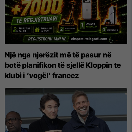
Një nga njerëzit më të pasur në
botë planifikon të sjellë Kloppin te
klubi i ‘vogël’ francez