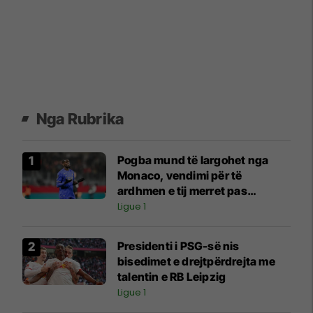
Nga Rubrika
Pogba mund të largohet nga
Monaco, vendimi për të
ardhmen e tij merret pas
përgatitjeve verore
Ligue 1
Presidenti i PSG-së nis
bisedimet e drejtpërdrejta me
talentin e RB Leipzig
Ligue 1