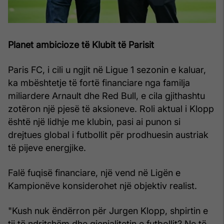
Planet ambicioze të Klubit të Parisit
Paris FC, i cili u ngjit në Ligue 1 sezonin e kaluar,
ka mbështetje të fortë financiare nga familja
miliardere Arnault dhe Red Bull, e cila gjithashtu
zotëron një pjesë të aksioneve. Roli aktual i Klopp
është një lidhje me klubin, pasi ai punon si
drejtues global i futbollit për prodhuesin austriak
të pijeve energjike.
Falë fuqisë financiare, një vend në Ligën e
Kampionëve konsiderohet një objektiv realist.
"Kush nuk ëndërron për Jurgen Klopp, shpirtin e
tij të ndritshëm dhe gjenialitetin e futbollit? Ne të