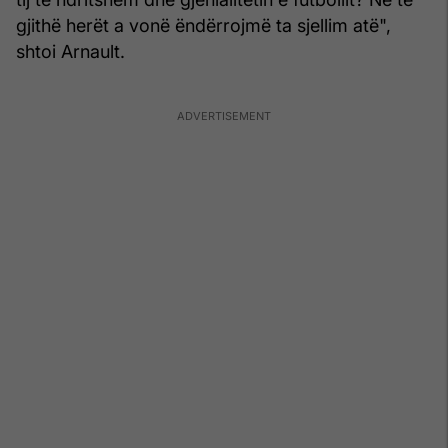
gjithë herët a vonë ëndërrojmë ta sjellim atë",
shtoi Arnault.