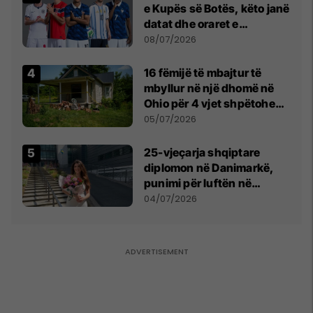
e Kupës së Botës, këto janë
datat dhe oraret e
ndeshjeve
08/07/2026
16 fëmijë të mbajtur të
mbyllur në një dhomë në
Ohio për 4 vjet shpëtohen -
tani ata i pret një sfidë e
05/07/2026
madhe
25-vjeçarja shqiptare
diplomon në Danimarkë,
punimi për luftën në
Kosovë vlerësohet me
04/07/2026
notën më të lartë