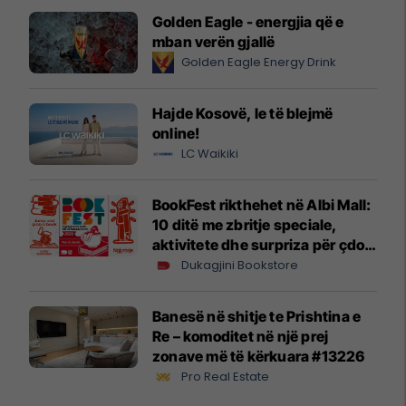
Golden Eagle - energjia që e
mban verën gjallë
Golden Eagle Energy Drink
Hajde Kosovë, le të blejmë
online!
LC Waikiki
BookFest rikthehet në Albi Mall:
10 ditë me zbritje speciale,
aktivitete dhe surpriza për çdo
lexues
Dukagjini Bookstore
Banesë në shitje te Prishtina e
Re – komoditet në një prej
zonave më të kërkuara #13226
Pro Real Estate