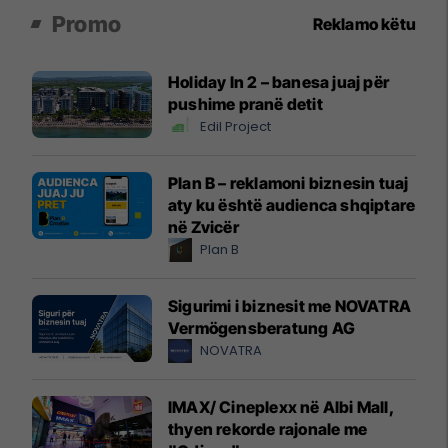
Promo
Reklamo këtu
Holiday In 2 – banesa juaj për
pushime pranë detit
Edil Project
Plan B – reklamoni biznesin tuaj
aty ku është audienca shqiptare
në Zvicër
Plan B
Sigurimi i biznesit me NOVATRA
Vermögensberatung AG
NOVATRA
IMAX/ Cineplexx në Albi Mall,
thyen rekorde rajonale me