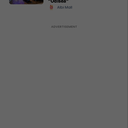
"Odisea"
Albi Mall