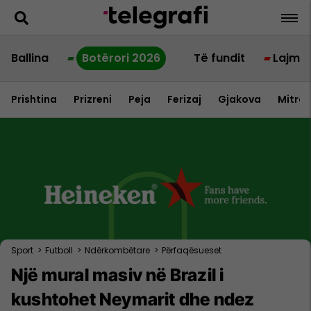
Ballina
Botërori 2026
Të fundit
Lajme
Prishtina
Prizreni
Peja
Ferizaj
Gjakova
Mitrov
Sport
>
Futboll
>
Ndërkombëtare
>
Përfaqësueset
Një mural masiv në Brazil i
kushtohet Neymarit dhe ndez