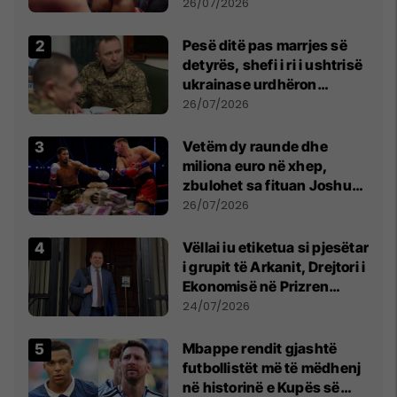
26/07/2026
Pesë ditë pas marrjes së
detyrës, shefi i ri i ushtrisë
ukrainase urdhëron
kontroll të madh
26/07/2026
Vetëm dy raunde dhe
miliona euro në xhep,
zbulohet sa fituan Joshua
e Prenga
26/07/2026
Vëllai iu etiketua si pjesëtar
i grupit të Arkanit, Drejtori i
Ekonomisë në Prizren
mohon pretendimet
24/07/2026
Mbappe rendit gjashtë
futbollistët më të mëdhenj
në historinë e Kupës së