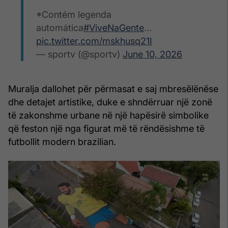
*Contém legenda
automática
#ViveNaGente
…
pic.twitter.com/mskhusq21I
— sportv (@sportv)
June 10, 2026
Muralja dallohet për përmasat e saj mbresëlënëse
dhe detajet artistike, duke e shndërruar një zonë
të zakonshme urbane në një hapësirë simbolike
që feston një nga figurat më të rëndësishme të
futbollit modern brazilian.