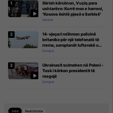
Sërish kërcënon, Vuçiq para
ushtarëve: Kurrë mos e harroni,
'Kosova është pjesë e Serbisë'
Serbia
14-vjeçari ndihmon policinë
britanike për një telefonatë të
rreme, aeroplanët luftarakë u
ngritën në ajër për të
Evropa
interceptuar fluturaken e Qatar
Airways që po shkonte drejt
Ukrainasit sulmohen në Poloni -
Mançesterit
Tusk i kërkon presidentit të
reagojë
Evropa
Jobs
Real Estate