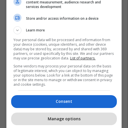
content measurement, audience research and
services development
Store and/or access information on a device
Learn more
Your personal data will be processed and information from
your device (cookies, unique identifiers, and other device
data) may be stored by, accessed by and shared with 369
partners, or used specifically by this site. We and our partners
may use precise geolocation data.
List of partners.
Neymar Jr
Kampionati Botëror 2026
Some vendors may process your personal data on the basis
Përfaqësuesja E Brazilit
of legitimate interest, which you can object to by managing
your options below. Look for a link at the bottom of this page
or in the site menu to manage or withdraw consent in privacy
and cookie settings.
Consent
Manage options