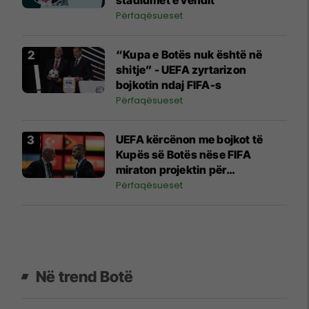
Përfaqësueset
“Kupa e Botës nuk është në
shitje” - UEFA zyrtarizon
bojkotin ndaj FIFA-s
Përfaqësueset
UEFA kërcënon me bojkot të
Kupës së Botës nëse FIFA
miraton projektin për
investitorët privatë
Përfaqësueset
Në trend Botë