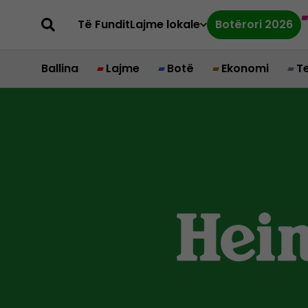
Të Fundit
Lajme lokale
Botërori 2026
Ballina
Lajme
Botë
Ekonomi
T