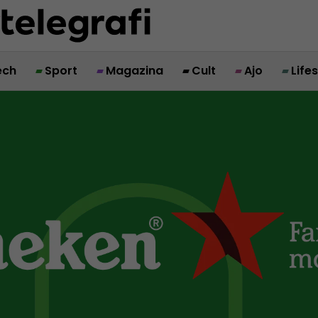
ech
Sport
Magazina
Cult
Ajo
Life