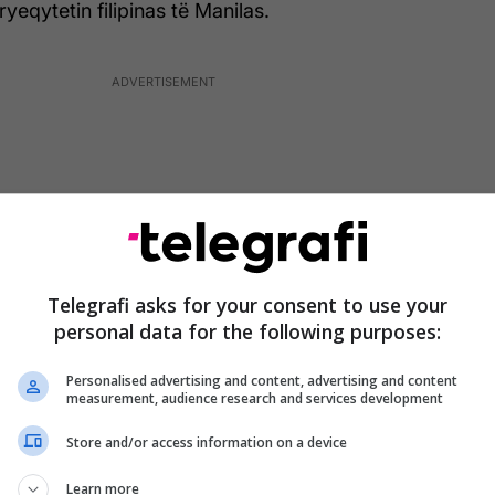
ryeqytetin filipinas të Manilas.
Telegrafi asks for your consent to use your
personal data for the following purposes:
Personalised advertising and content, advertising and content
measurement, audience research and services development
 basketbollistëve gjendet edhe lojtari prishtinas,
Store and/or access information on a device
 cili ka marrë ftesën e trajnerit turk, Engin
Learn more