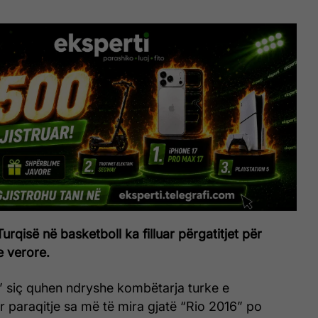
rqisë në basketboll ka filluar përgatitjet për
e verore.
 siç quhen ndryshe kombëtarja turke e
ër paraqitje sa më të mira gjatë “Rio 2016” po