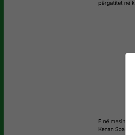
përgatitet në k
E në mesin e 20
Kenan Spahiu, i