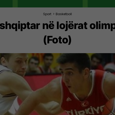
Sport
>
Basketboll
 shqiptar në lojërat olim
(Foto)