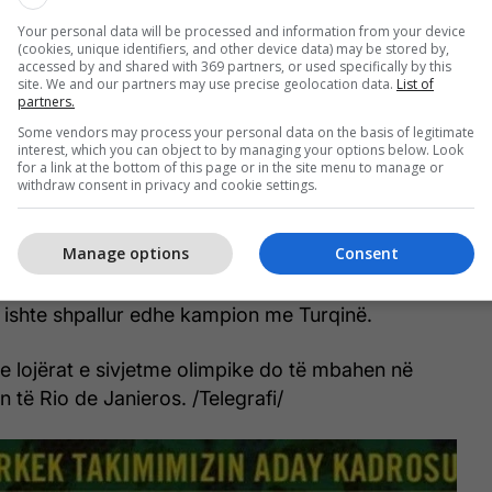
eton Telegrafi.
Your personal data will be processed and information from your device
(cookies, unique identifiers, and other device data) may be stored by,
21-vjeçar po konsiderohet si njëri ndër lojtarët më
accessed by and shared with 369 partners, or used specifically by this
site. We and our partners may use precise geolocation data.
List of
, ndërsa pritet të ‘draftohet’ edhe në ligën më të
partners.
bollit, NBA.
Some vendors may process your personal data on the basis of legitimate
interest, which you can object to by managing your options below. Look
for a link at the bottom of this page or in the site menu to manage or
ka qenë i huazuar te skuadra turke e Pinar
withdraw consent in privacy and cookie settings.
rsa tani është kthyer te ekipi nga Stambolli,
Manage options
Consent
 vitin 2013 ishte zgjedhur MVP i turneut evropian
u ishte shpallur edhe kampion me Turqinë.
se lojërat e sivjetme olimpike do të mbahen në
an të Rio de Janieros. /Telegrafi/