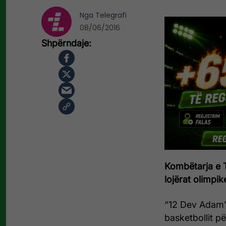
Nga
Telegrafi
08/06/2016
Kombëtarja e Tu
lojërat olimpik
“12 Dev Adam”
basketbollit p