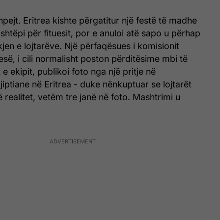
pejt. Eritrea kishte përgatitur një festë të madhe
shtëpi për fituesit, por e anuloi atë sapo u përhap
jen e lojtarëve. Një përfaqësues i komisionit
resë, i cili normalisht poston përditësime mbi të
 e ekipit, publikoi foto nga një pritje në
ptiane në Eritrea - duke nënkuptuar se lojtarët
ë realitet, vetëm tre janë në foto. Mashtrimi u