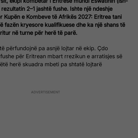
sit, ekipi kombëtar i Eritresë mundi Eswatinin (ish-
rezultatin 2–1 jashtë fushe. Ishte një ndeshje
ër Kupën e Kombeve të Afrikës 2027: Eritrea tani
ë fazën kryesore kualifikuese dhe ka një shans të
ritur në turne për herë të parë.
të përfundojnë pa asnjë lojtar në ekip. Çdo
fushe për Eritrean mbart rrezikun e arratisjes së
Këtë herë skuadra mbeti pa shtatë lojtarë