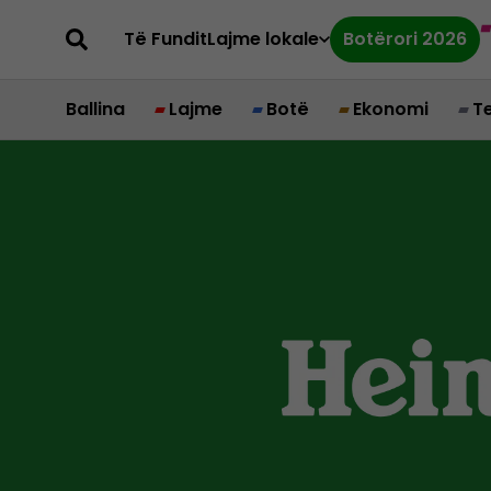
Të Fundit
Lajme lokale
Botërori 2026
Ballina
Lajme
Botë
Ekonomi
T