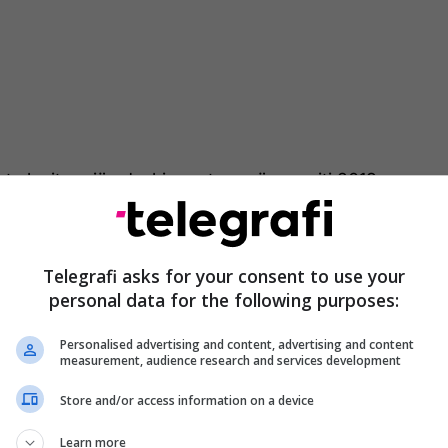
hte luajtur një ndeshje zyrtare që nga viti 2019 -
hkak të frikës se lojtarët mund të largoheshin. Në
e Kupës së Botës 2026, ata ranë në short me
ian, Kongon, Tanzaninë dhe Nigerin - ku me sa
Telegrafi asks for your consent to use your
etet i konsideruan këto vende shumë tërheqëse,
personal data for the following purposes:
rhoqën përfaqësuesen nga kualifikueset.
Personalised advertising and content, advertising and content
measurement, audience research and services development
Store and/or access information on a device
A njihni ndonjë kombëtare që nuk
dëshiron të luajë ndeshje për vite me
Learn more