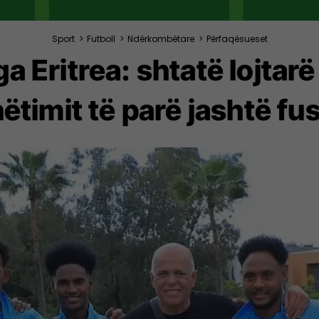
Sport
>
Futboll
>
Ndërkombëtare
>
Përfaqësueset
nga Eritrea: shtatë lojtar
timit të parë jashtë fus