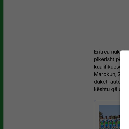
Eritrea nuk kis
pikërisht për s
kualifikueset 
Marokun, Zamb
duket, autorit
kështu që u të