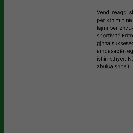
Vendi reagoi sh
për kthimin në 
lajmi për zhduk
sportiv të Erit
gjitha sukseset
ambasadën egji
ishin kthyer. N
zbulua shpejt.