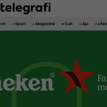
ech
Sport
Magazina
Cult
Ajo
Life