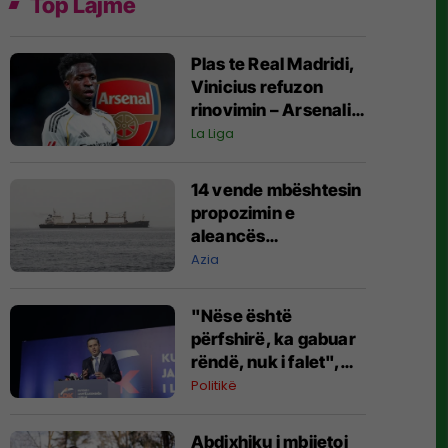
Top Lajme
Plas te Real Madridi,
Vinicius refuzon
rinovimin – Arsenali
gati ofertën 140
La Liga
milionëshe
14 vende mbështesin
propozimin e
aleancës
shumëkombëshe të
Azia
mbrojtjes detare të
udhëhequr nga
"Nëse është
Arabia Saudite
përfshirë, ka gabuar
rëndë, nuk i falet",
Abdixhiku i çon
Politikë
“selam” Përparim
Ramës
Abdixhiku i mbijetoi