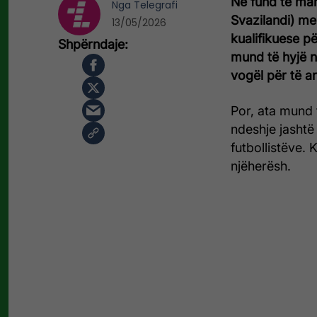
Në fund të mar
Nga
Telegrafi
Svazilandi) me 
13/05/2026
kualifikuese p
mund të hyjë n
vogël për të ar
Por, ata mund 
ndeshje jashtë 
futbollistëve. 
njëherësh.