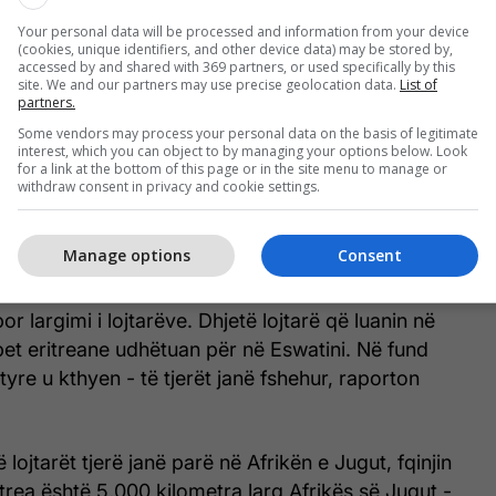
radhë? Më në fund, kjo ndryshoi
Your personal data will be processed and information from your device
(cookies, unique identifiers, and other device data) may be stored by,
accessed by and shared with 369 partners, or used specifically by this
site. We and our partners may use precise geolocation data.
List of
n më në fund kualifikimet e AFCON. Përpara fazës
partners.
një raund paraprak për ekipet më të dobëta, dhe
Some vendors may process your personal data on the basis of legitimate
tua me Eswatinin. Vetëm një udhëtim jashtë fushe -
interest, which you can object to by managing your options below. Look
for a link at the bottom of this page or in the site menu to manage or
për të rifituar një renditje të FIFA-s (për t'u
withdraw consent in privacy and cookie settings.
 një ekip duhet të luajë të paktën një ndeshje në 48
an 2–0 në shtëpi dhe u ngjitën në vendin e 184-të.
Manage options
Consent
te ndeshje jashtë fushe, dhe rreziku kryesor nuk
or largimi i lojtarëve. Dhjetë lojtarë që luanin në
bet eritreane udhëtuan për në Eswatini. Në fund
tyre u kthyen - të tjerët janë fshehur, raporton
 lojtarët tjerë janë parë në Afrikën e Jugut, fqinjin
itrea është 5,000 kilometra larg Afrikës së Jugut -