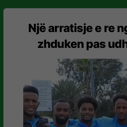
Një arratisje e re 
zhduken pas udhë