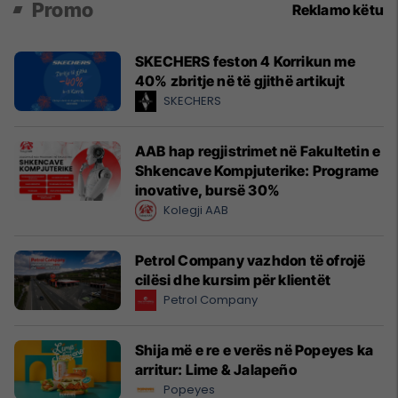
Promo
Reklamo këtu
SKECHERS feston 4 Korrikun me
40% zbritje në të gjithë artikujt
SKECHERS
AAB hap regjistrimet në Fakultetin e
Shkencave Kompjuterike: Programe
inovative, bursë 30%
Kolegji AAB
Petrol Company vazhdon të ofrojë
cilësi dhe kursim për klientët
Petrol Company
Shija më e re e verës në Popeyes ka
arritur: Lime & Jalapeño
Popeyes