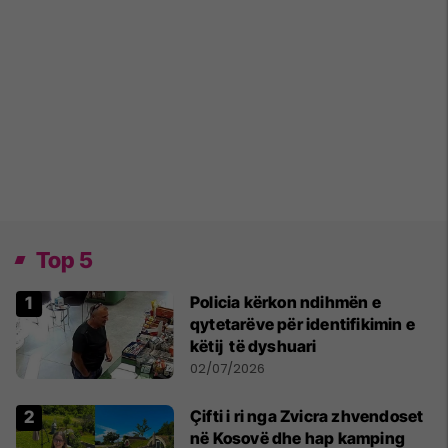
Top 5
Policia kërkon ndihmën e
qytetarëve për identifikimin e
këtij të dyshuari
02/07/2026
Çifti i ri nga Zvicra zhvendoset
në Kosovë dhe hap kamping