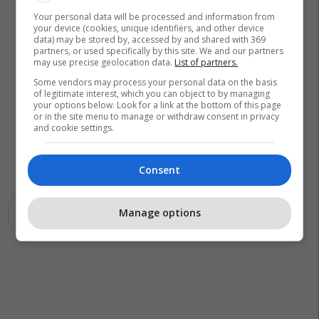
Your personal data will be processed and information from
your device (cookies, unique identifiers, and other device
data) may be stored by, accessed by and shared with 369
partners, or used specifically by this site. We and our partners
may use precise geolocation data.
List of partners.
Some vendors may process your personal data on the basis
of legitimate interest, which you can object to by managing
your options below. Look for a link at the bottom of this page
or in the site menu to manage or withdraw consent in privacy
and cookie settings.
Consent
Manage options
Ariu
Furrë Buke
Video