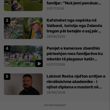
familjar: "Nuk jemi penduar
asnjë ditë"
01/07/2026
Kafshohet nga nepërka në
Valbonë, turistja nga Zelanda
tregon për betejën e saj për
mbijetesë
28/06/2026
Pamjet e kamerave zbardhin
përleshjen mes familjarëve ku
mbetën të plagosur katër
persona
02/07/2026
Labinot Rexha njofton arritjen e
rëndësishme akademike - i
njihet diploma e masterit në
Psikologji në Zvicër
29/06/2026