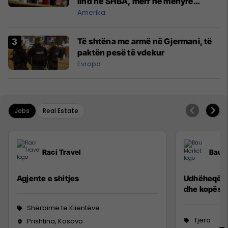
lind në SHBA, merr në mënyrë
automatike shtetësinë amerikane
Amerika
Të shtëna me armë në Gjermani, të
paktën pesë të vdekur
Evropa
Jobs
Real Estate
Raci Travel
Bau 
Agjente e shitjes
Udhëheqës p
dhe kopësh
Shërbime te Klientëve
Tjera
Prishtina, Kosovo