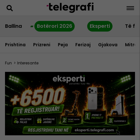
Ballina
Botërori 2026
Eksperti
Të fu
Prishtina
Prizreni
Peja
Ferizaj
Gjakova
Mitrov
Fun
>
Interesante