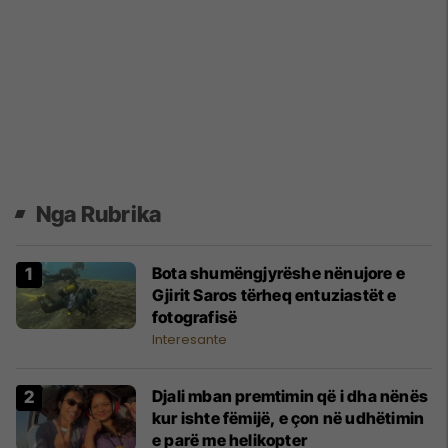
Nga Rubrika
Bota shumëngjyrëshe nënujore e
Gjirit Saros tërheq entuziastët e
fotografisë
Interesante
Djali mban premtimin që i dha nënës
kur ishte fëmijë, e çon në udhëtimin
e parë me helikopter