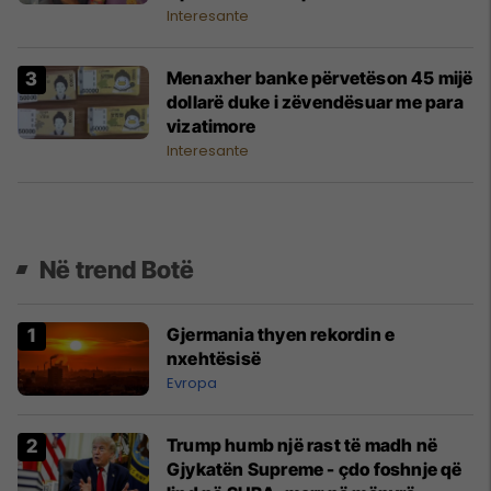
Interesante
Menaxher banke përvetëson 45 mijë
dollarë duke i zëvendësuar me para
vizatimore
Interesante
Në trend Botë
Gjermania thyen rekordin e
nxehtësisë
Evropa
Trump humb një rast të madh në
Gjykatën Supreme - çdo foshnje që