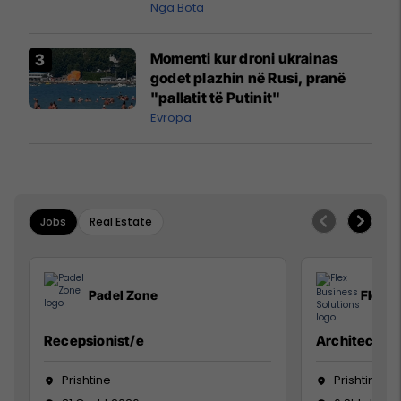
pazakontë
Nga Bota
Momenti kur droni ukrainas
godet plazhin në Rusi, pranë
"pallatit të Putinit"
Evropa
Jobs
Real Estate
Padel Zone
Flex B
Recepsionist/e
Architect
Prishtine
Prishtinë