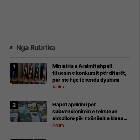
Nga Rubrika
Ministria e Arsimit shpall
fituesin e konkursit për ditarët,
por me hije të rënda dyshimi
Arsim
Hapet aplikimi për
subvencionimin e teksteve
shkollore për nxënësit e klasave
1–9
Arsim