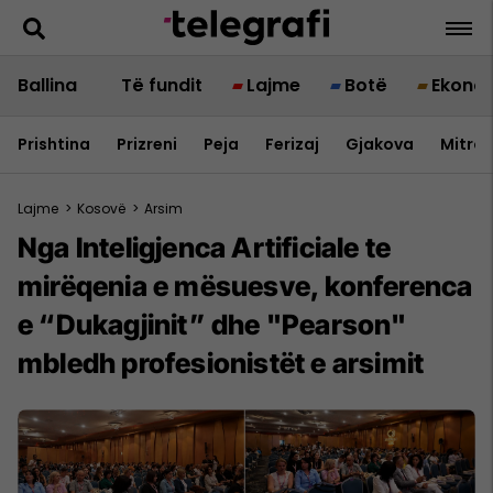
Ballina
Të fundit
Lajme
Botë
Ekono
Prishtina
Prizreni
Peja
Ferizaj
Gjakova
Mitrov
Lajme
>
Kosovë
>
Arsim
Nga Inteligjenca Artificiale te
mirëqenia e mësuesve, konferenca
e “Dukagjinit” dhe "Pearson"
mbledh profesionistët e arsimit