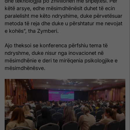
dhe teknologjia po zhvillohen me shpejtësi. Për
këtë arsye, edhe mësimdhënësit duhet të ecin
paralelisht me këto ndryshime, duke përvetësuar
metoda të reja dhe duke u përshtatur me nevojat
e kohës”, tha Zymberi.
Ajo theksoi se konferenca përfshiu tema të
ndryshme, duke nisur nga inovacionet në
mësimdhënie e deri te mirëqenia psikologjike e
mësimdhënësve.