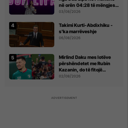
në orën 04:28 të mëngjesit
- dhe bota digjitale serbe
03/08/2026
shpall gjendjen e luftës
Takimi Kurti-Abdixhiku -
s'ka marrëveshje
06/08/2026
Mirlind Daku mes lotëve
përshëndetet me Rubin
Kazanin, do të fitojë
miliona te Spartak Moska
02/08/2026