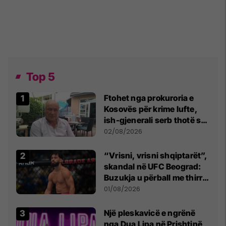
Top 5
Ftohet nga prokuroria e
Kosovës për krime lufte,
ish-gjenerali serb thotë se
dikush e tradhtoi në
02/08/2026
Beograd
“Vrisni, vrisni shqiptarët”,
skandal në UFC Beograd:
Buzukja u përball me thirrje
anti-shqiptare nga
01/08/2026
tribunat
Një pleskavicë e ngrënë
nga Dua Lipa në Prishtinë