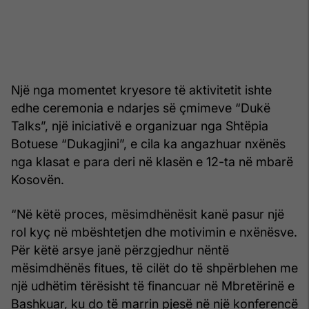
Një nga momentet kryesore të aktivitetit ishte
edhe ceremonia e ndarjes së çmimeve “Dukë
Talks”, një iniciativë e organizuar nga Shtëpia
Botuese “Dukagjini”, e cila ka angazhuar nxënës
nga klasat e para deri në klasën e 12-ta në mbarë
Kosovën.
“Në këtë proces, mësimdhënësit kanë pasur një
rol kyç në mbështetjen dhe motivimin e nxënësve.
Për këtë arsye janë përzgjedhur nëntë
mësimdhënës fitues, të cilët do të shpërblehen me
një udhëtim tërësisht të financuar në Mbretërinë e
Bashkuar, ku do të marrin pjesë në një konferencë