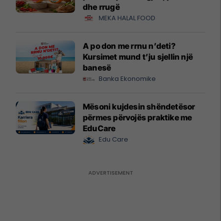
dhe rrugë
MEKA HALAL FOOD
A po don me rrnu n’deti?
Kursimet mund t’ju sjellin një
banesë
Banka Ekonomike
Mësoni kujdesin shëndetësor
përmes përvojës praktike me
EduCare
Edu Care