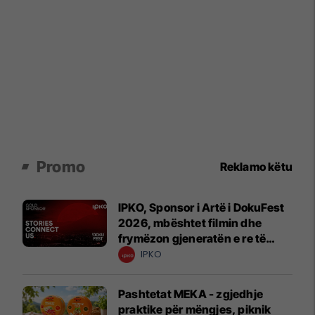
Promo
Reklamo këtu
IPKO, Sponsor i Artë i DokuFest
2026, mbështet filmin dhe
frymëzon gjeneratën e re të
krijuesve
IPKO
Pashtetat MEKA - zgjedhje
praktike për mëngjes, piknik