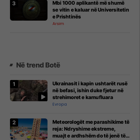
​Mbi 1000 aplikantë më shumë
se vitin e kaluar në Universitetin
e Prishtinës
Arsim
Në trend Botë
Ukrainasit i kapin ushtarët rusë
në befasi, ishin duke fjetur në
strehimoret e kamufluara
Evropa
Meteorologët me parashikime të
reja: Ndryshime ekstreme,
muajt e ardhshëm do të jenë të