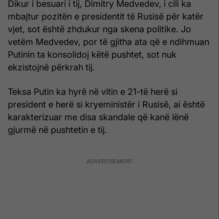
Dikur i besuari i tij, Dimitry Medvedev, i cili ka
mbajtur pozitën e presidentit të Rusisë për katër
vjet, sot është zhdukur nga skena politike. Jo
vetëm Medvedev, por të gjitha ata që e ndihmuan
Putinin ta konsolidoj këtë pushtet, sot nuk
ekzistojnë përkrah tij.
Teksa Putin ka hyrë në vitin e 21-të herë si
president e herë si kryeministër i Rusisë, ai është
karakterizuar me disa skandale që kanë lënë
gjurmë në pushtetin e tij.