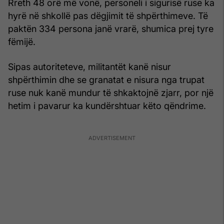
Rreth 48 orë më vonë, personeli i sigurisë ruse ka
hyrë në shkollë pas dëgjimit të shpërthimeve. Të
paktën 334 persona janë vrarë, shumica prej tyre
fëmijë.
Sipas autoriteteve, militantët kanë nisur
shpërthimin dhe se granatat e nisura nga trupat
ruse nuk kanë mundur të shkaktojnë zjarr, por një
hetim i pavarur ka kundërshtuar këto qëndrime.