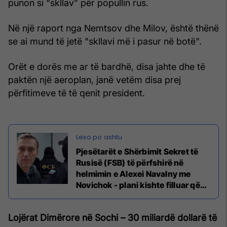
punon si “skllav” për popullin rus.
Në një raport nga Nemtsov dhe Milov, është thënë
se ai mund të jetë "skllavi më i pasur në botë".
Orët e dorës me ar të bardhë, disa jahte dhe të
paktën një aeroplan, janë vetëm disa prej
përfitimeve të të qenit president.
Pjesëtarët e Shërbimit Sekret të
Rusisë (FSB) të përfshirë në
helmimin e Alexei Navalny me
Novichok - plani kishte filluar që
nga viti 2017
Lojërat Dimërore në Sochi – 30 miliardë dollarë të