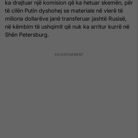
ka drejtuar një komision që ka hetuar skemën, për
të cilën Putin dyshohej se materiale në vlerë të
miliona dollarëve janë transferuar jashtë Rusisë,
në këmbim të ushqimit që nuk ka arritur kurrë në
Shën Petersburg.