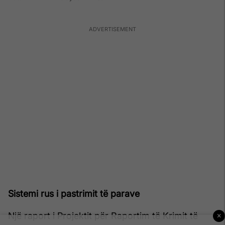
Sistemi rus i pastrimit të parave
Një raport i Projektit për Raportim të Krimit të
×