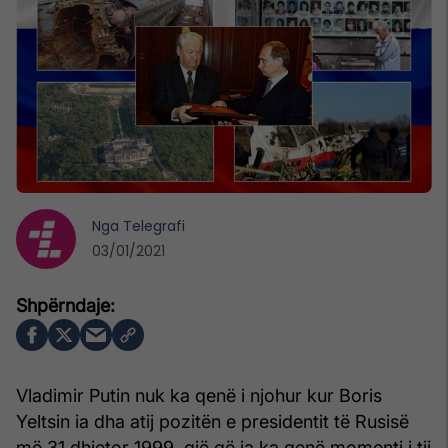
Nga
Telegrafi
03/01/2021
Vladimir Putin nuk ka qenë i njohur kur Boris
Yeltsin ia dha atij pozitën e presidentit të Rusisë
më 31 dhjetor 1999, gjë që ia ka qenë momenti i tij