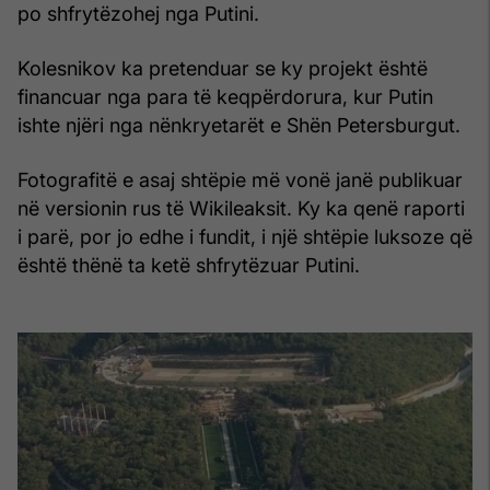
po shfrytëzohej nga Putini.
Kolesnikov ka pretenduar se ky projekt është
financuar nga para të keqpërdorura, kur Putin
ishte njëri nga nënkryetarët e Shën Petersburgut.
Fotografitë e asaj shtëpie më vonë janë publikuar
në versionin rus të Wikileaksit. Ky ka qenë raporti
i parë, por jo edhe i fundit, i një shtëpie luksoze që
është thënë ta ketë shfrytëzuar Putini.