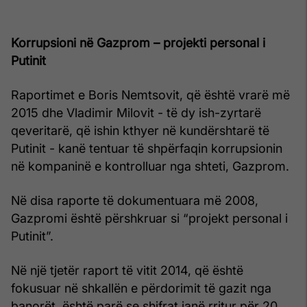
Korrupsioni në Gazprom – projekti personal i
Putinit
Raportimet e Boris Nemtsovit, që është vrarë më
2015 dhe Vladimir Milovit - të dy ish-zyrtarë
qeveritarë, që ishin kthyer në kundërshtarë të
Putinit - kanë tentuar të shpërfaqin korrupsionin
në kompaninë e kontrolluar nga shteti, Gazprom.
Në disa raporte të dokumentuara më 2008,
Gazpromi është përshkruar si “projekt personal i
Putinit”.
Në një tjetër raport të vitit 2014, që është
fokusuar në shkallën e përdorimit të gazit nga
banorët, është parë se shifrat janë rritur për 20