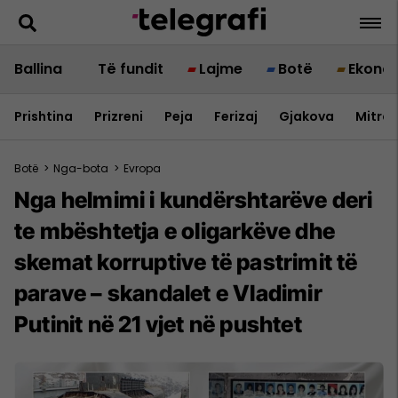
Ballina
Të fundit
Lajme
Botë
Ekono
Prishtina
Prizreni
Peja
Ferizaj
Gjakova
Mitrov
Botë
>
Nga-bota
>
Evropa
Nga helmimi i kundërshtarëve deri
te mbështetja e oligarkëve dhe
skemat korruptive të pastrimit të
parave – skandalet e Vladimir
Putinit në 21 vjet në pushtet