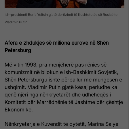
Ish-presidenti Boris Yeltsin gjatë dorëzimit të Kushtetutës së Rusisë te
Vladimir Putin
Afera e zhdukjes së miliona eurove në Shën
Petersburg
Më vitin 1993, pra menjëherë pas rënies së
komunizmit në bllokun e ish-Bashkimit Sovjetik,
Shën Petersburgu ishte përballur me mungesën e
ushqimit. Vladimir Putin gjatë kësaj periudhe ka
qenë njëri nga nënkryetarët dhe udhëheqës i
Komitetit për Marrëdhënie të Jashtme për çështje
Ekonomike.
Nënkryetarja e Kuvendit të qytetit, Marina Salye