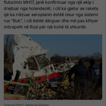
fluturimin MH17, janë konfirmuar nga një ekip i
drejtuar nga holandezët, i cili ka gjetur se raketa
që ka rrëzuar aeroplanin është nisur nga sistemi
rus “Buk”, i cili është dërguar dhe më pas kthyer
mbrapsht në Rusi për një kohë të shkurtër.
Fluturimi MH17 i Malaysia Airlines