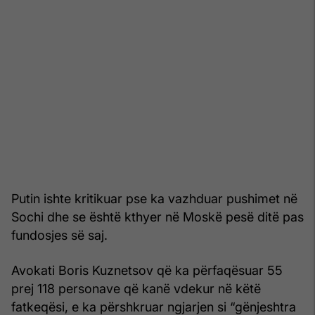
Putin ishte kritikuar pse ka vazhduar pushimet në
Sochi dhe se është kthyer në Moskë pesë ditë pas
fundosjes së saj.
Avokati Boris Kuznetsov që ka përfaqësuar 55
prej 118 personave që kanë vdekur në këtë
fatkeqësi, e ka përshkruar ngjarjen si “gënjeshtra