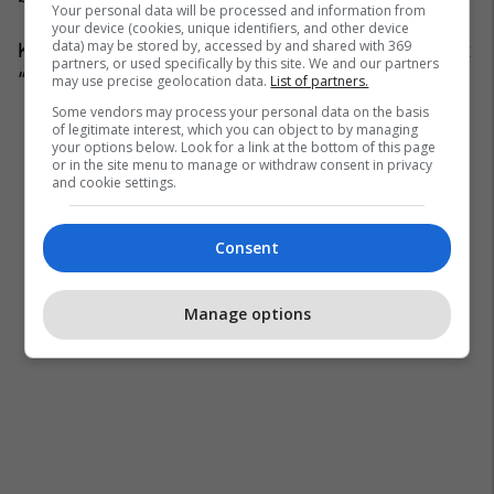
Your personal data will be processed and information from
your device (cookies, unique identifiers, and other device
data) may be stored by, accessed by and shared with 369
Ky libër është i ndaluar në Rusi, pasi konsiderohet
partners, or used specifically by this site. We and our partners
“material ekstremist”.
may use precise geolocation data.
List of partners.
Some vendors may process your personal data on the basis
of legitimate interest, which you can object to by managing
your options below. Look for a link at the bottom of this page
or in the site menu to manage or withdraw consent in privacy
and cookie settings.
Consent
Manage options