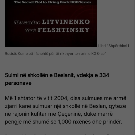
Libri "Shpërthimi i
Rusisë: Komploti i fshehtë për të rikthyer terrorin e KGB-së"
Sulmi në shkollën e Beslanit, vdekja e 334
personave
Më 1 shtator të vitit 2004, disa sulmues me armë
zjarri kanë sulmuar një shkollë në Beslan, qytezë
në rajonin kufitar me Çeçeninë, duke marrë
pengje më shumë se 1,000 nxënës dhe prindër.