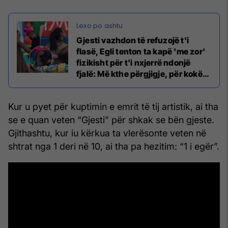
Gjesti vazhdon të refuzojë t'i
flasë, Egli tenton ta kapë 'me zor'
fizikisht për t'i nxjerrë ndonjë
fjalë: Më kthe përgjigje, për kokë
të gjyshit s'të flas
Kur u pyet për kuptimin e emrit të tij artistik, ai tha
se e quan veten “Gjesti” për shkak se bën gjeste.
Gjithashtu, kur iu kërkua ta vlerësonte veten në
shtrat nga 1 deri në 10, ai tha pa hezitim: “1 i egër”.