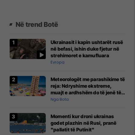
Në trend Botë
Ukrainasit i kapin ushtarët rusë
në befasi, ishin duke fjetur në
strehimoret e kamufluara
Evropa
Meteorologët me parashikime të
reja: Ndryshime ekstreme,
muajt e ardhshëm do të jenë të
pazakontë
Nga Bota
Momenti kur droni ukrainas
godet plazhin në Rusi, pranë
"pallatit të Putinit"