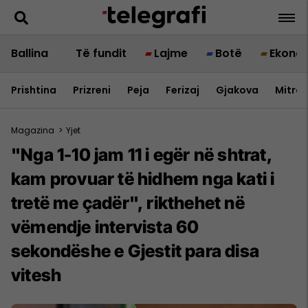
Ballina
Të fundit
Lajme
Botë
Ekono
Prishtina
Prizreni
Peja
Ferizaj
Gjakova
Mitrov
Magazina
>
Yjet
"Nga 1-10 jam 11 i egër në shtrat,
kam provuar të hidhem nga kati i
tretë me çadër", rikthehet në
vëmendje intervista 60
sekondëshe e Gjestit para disa
vitesh