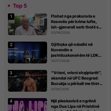
Top 5
Ftohet nga prokuroria e
Kosovës për krime lufte,
ish-gjenerali serb thotë se
dikush e tradhtoi në
02/08/2026
Beograd
Gjithçka që ndodhi në
Kuvendin e
jashtëzakonshëm të LDK-
së
30/07/2026
“Vrisni, vrisni shqiptarët”,
skandal në UFC Beograd:
Buzukja u përball me thirrje
anti-shqiptare nga
01/08/2026
tribunat
Një pleskavicë e ngrënë
nga Dua Lipa në Prishtinë