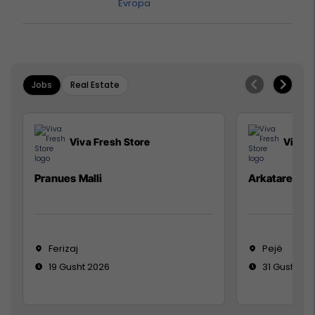
Evropa
Jobs
Real Estate
Viva Fresh Store
Viva F
Pranues Malli
Arkatare
Ferizaj
Pejë
19 Gusht 2026
31 Gusht 20