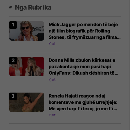
Nga Rubrika
Mick Jagger po mendon të bëjë
një film biografik për Rolling
Stones, të frymëzuar nga filmat
e Beatles
Yjet
Donna Mills zbulon kërkesat e
pazakonta që mori pasi hapi
OnlyFans: Dikush dëshiron të
më shohë duke shtypur rrush
Yjet
me këmbë
Ronela Hajati reagon ndaj
komenteve me gjuhë urrejtjeje:
Më vjen turp t’i lexoj, jo më t’i
shkruaj
Yjet