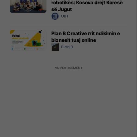
robotikës: Kosova drejt Koresë
së Jugut
UBT
Plan B Creative rrit ndikimin e
biznesit tuaj online
Plan B