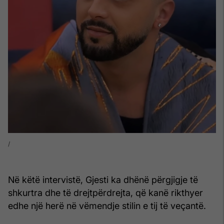
Në këtë intervistë, Gjesti ka dhënë përgjigje të
shkurtra dhe të drejtpërdrejta, që kanë rikthyer
edhe një herë në vëmendje stilin e tij të veçantë.