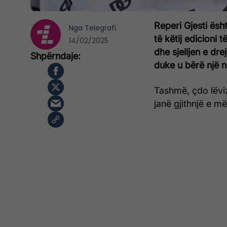
Reperi Gjesti ës
Nga
Telegrafi
të këtij edicioni 
14/02/2025
dhe sjelljen e dr
duke u bërë një n
Tashmë, çdo lëviz
janë gjithnjë e m