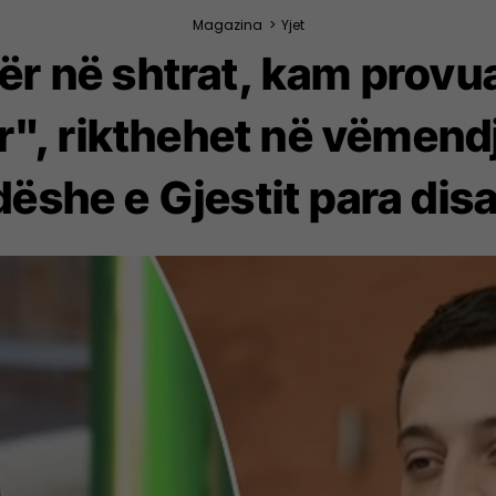
Magazina
>
Yjet
gër në shtrat, kam provu
r", rikthehet në vëmend
ëshe e Gjestit para disa