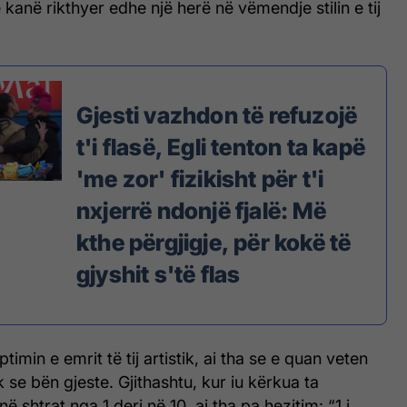
 kanë rikthyer edhe një herë në vëmendje stilin e tij
Gjesti vazhdon të refuzojë
t'i flasë, Egli tenton ta kapë
'me zor' fizikisht për t'i
nxjerrë ndonjë fjalë: Më
kthe përgjigje, për kokë të
gjyshit s'të flas
timin e emrit të tij artistik, ai tha se e quan veten
 se bën gjeste. Gjithashtu, kur iu kërkua ta
ë shtrat nga 1 deri në 10, ai tha pa hezitim: “1 i