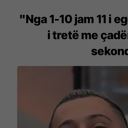
"Nga 1-10 jam 11 i e
i tretë me çadë
sekond