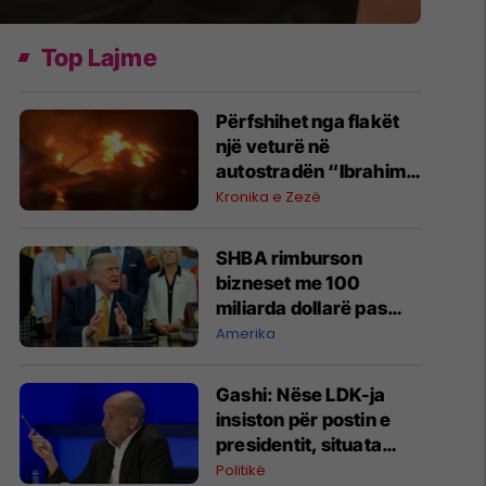
Top Lajme
Përfshihet nga flakët
një veturë në
autostradën “Ibrahim
Rugova”
Kronika e Zezë
SHBA rimburson
bizneset me 100
miliarda dollarë pas
anulimit të tarifave të
Amerika
Trumpit
Gashi: Nëse LDK-ja
insiston për postin e
presidentit, situata
komplikohet - pres që
Politikë