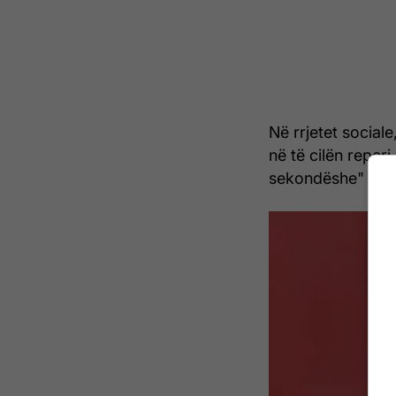
Në rrjetet sociale
në të cilën reper
sekondëshe" për 