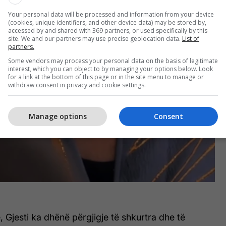
Your personal data will be processed and information from your device
(cookies, unique identifiers, and other device data) may be stored by,
accessed by and shared with 369 partners, or used specifically by this
site. We and our partners may use precise geolocation data.
List of
partners.
Some vendors may process your personal data on the basis of legitimate
interest, which you can object to by managing your options below. Look
for a link at the bottom of this page or in the site menu to manage or
withdraw consent in privacy and cookie settings.
Manage options
Consent
, Gjesti ka dhënë përgjigje të shkurtra dhe të