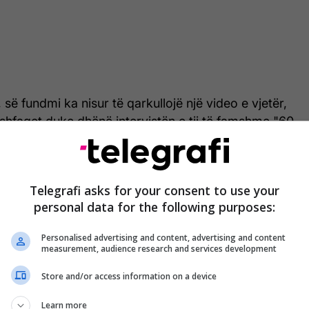
, së fundmi ka nisur të qarkullojë një video e vjetër,
i shfaqet duke dhënë intervistën e tij të famshme "60
Prive.
Telegrafi asks for your consent to use your
personal data for the following purposes:
Personalised advertising and content, advertising and content
measurement, audience research and services development
Store and/or access information on a device
Learn more