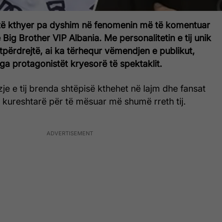
htë kthyer pa dyshim në fenomenin më të komentuar
të Big Brother VIP Albania. Me personalitetin e tij unik
ejtpërdrejtë, ai ka tërhequr vëmendjen e publikut,
ga protagonistët kryesorë të spektaklit.
je e tij brenda shtëpisë kthehet në lajm dhe fansat
ë kureshtarë për të mësuar më shumë rreth tij.