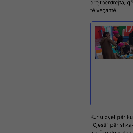
drejtpërdrejta, që
të veçantë.
Kur u pyet për kup
“Gjesti” për shkak
vlerësonte veten n