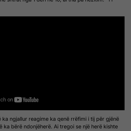
ë ka ngjallur reagime ka qenë rrëfimi i tij për gjënë
ka bërë ndonjëherë. Ai tregoi se një herë kishte