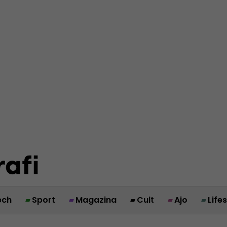
ech
Sport
Magazina
Cult
Ajo
Life