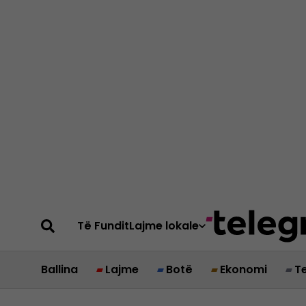
Të Fundit
Lajme lokale
Ballina
Lajme
Botë
Ekonomi
T