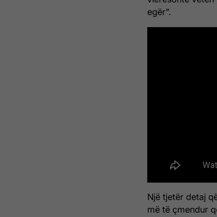
egër”.
Një tjetër detaj q
më të çmendur që 