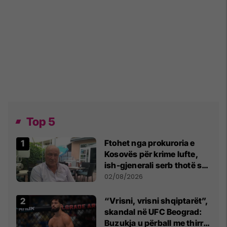
Top 5
Ftohet nga prokuroria e
Kosovës për krime lufte,
ish-gjenerali serb thotë se
dikush e tradhtoi në
02/08/2026
Beograd
“Vrisni, vrisni shqiptarët”,
skandal në UFC Beograd:
Buzukja u përball me thirrje