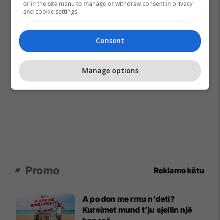
or in the site menu to manage or withdraw consent in privacy
and cookie settings.
Consent
Manage options
Promo
Reklamo këtu
A po don me rrnu n’deti?
Kursimet mund t’ju sjellin një