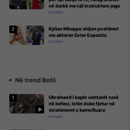
në darkë me një instruktore joge
Po Flitet
Kylian Mbappe shijon pushimet
me aktoren Ester Exposito
Po Flitet
Në trend Botë
Ukrainasit i kapin ushtarët rusë
në befasi, ishin duke fjetur në
strehimoret e kamufluara
Evropa