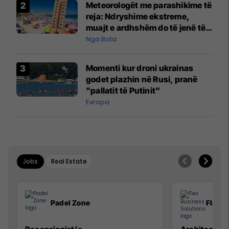
Meteorologët me parashikime të
reja: Ndryshime ekstreme,
muajt e ardhshëm do të jenë të
pazakontë
Nga Bota
Momenti kur droni ukrainas
godet plazhin në Rusi, pranë
"pallatit të Putinit"
Evropa
Jobs
Real Estate
Padel Zone
Flex B