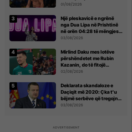
anti-shqiptare nga
01/08/2026
tribunat
Një pleskavicë e ngrënë
nga Dua Lipa në Prishtinë
në orën 04:28 të mëngjesit
- dhe bota digjitale serbe
03/08/2026
shpall gjendjen e luftës
Mirlind Daku mes lotëve
përshëndetet me Rubin
Kazanin, do të fitojë
miliona te Spartak Moska
02/08/2026
​Deklarata skandaloze e
Daçiqit më 2020: Çka t'u
bëjmë serbëve që tregojnë
ku janë varrosur shqiptarët
03/08/2026
në Serbi