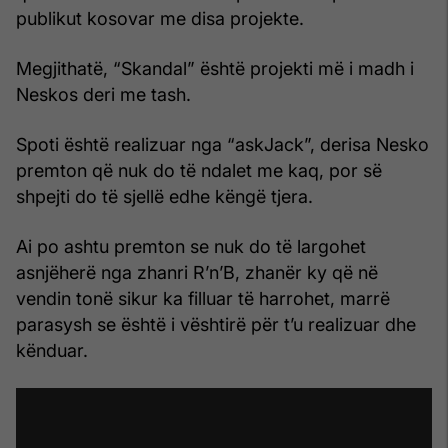
publikut kosovar me disa projekte.
Megjithatë, “Skandal” është projekti më i madh i
Neskos deri me tash.
Spoti është realizuar nga “askJack”, derisa Nesko
premton që nuk do të ndalet me kaq, por së
shpejti do të sjellë edhe këngë tjera.
Ai po ashtu premton se nuk do të largohet
asnjëherë nga zhanri R’n’B, zhanër ky që në
vendin tonë sikur ka filluar të harrohet, marrë
parasysh se është i vështirë për t’u realizuar dhe
kënduar.