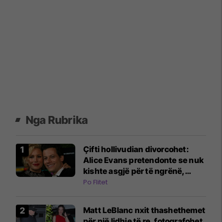
Nga Rubrika
Çifti hollivudian divorcohet:
Alice Evans pretendonte se nuk
kishte asgjë për të ngrënë,
ndërsa burri i saj bleu orë Rolex
Po Flitet
Matt LeBlanc nxit thashethemet
për një lidhje të re, fotografohet