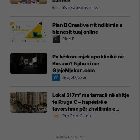
banesë
Banka Ekonomike
Plan B Creative rrit ndikimin e
biznesit tuaj online
Plan B
Po kërkoni mjek apo klinikë në
Kosovë? Njihuni me
GjejeMjekun.com
GjejeMjekun
Lokal 517m² me tarracë në shitje
te Rruga C – hapësirë e
favorshme për zhvillimin e
biznesit #15796
Pro Real Estate