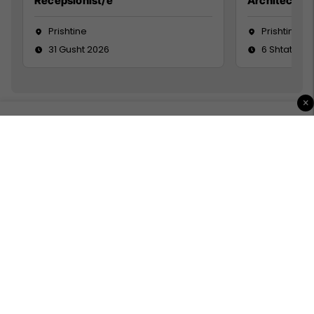
Recepsionist/e
Architect
Prishtine
Prishtinë
31 Gusht 2026
6 Shtator 2
×