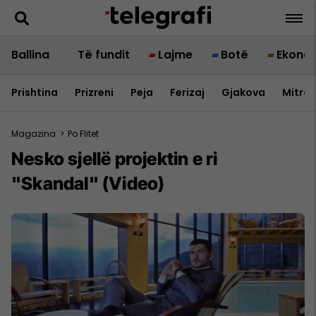
Ballina
Të fundit
Lajme
Botë
Ekono
Prishtina
Prizreni
Peja
Ferizaj
Gjakova
Mitrov
Magazina
>
Po Flitet
Nesko sjellë projektin e ri
"Skandal" (Video)