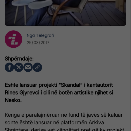
Nga
Telegrafi
25/03/2017
Eshte lansuar projekti “Skandal” i kantautorit
Rines Gjyrevci i cili në botën artistike njihet si
Nesko.
Kënga e paralajmëruar në fund të javës së kaluar
sonte është lansuar në platformën Arkiva
Shqiptare, derisa vet këngëtari pret që ky projekt