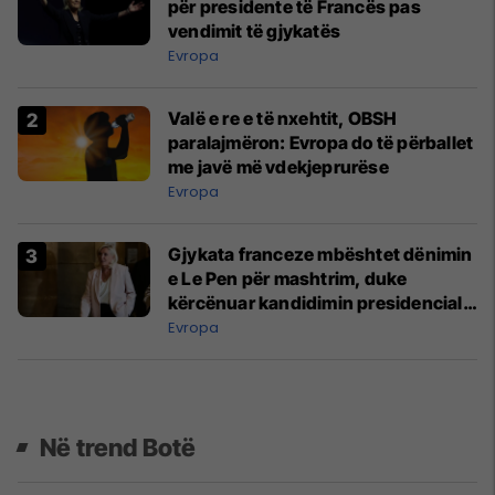
për presidente të Francës pas
vendimit të gjykatës
Evropa
Valë e re e të nxehtit, OBSH
paralajmëron: Evropa do të përballet
me javë më vdekjeprurëse
Evropa
Gjykata franceze mbështet dënimin
e Le Pen për mashtrim, duke
kërcënuar kandidimin presidencial
të vitit 2027
Evropa
Në trend Botë