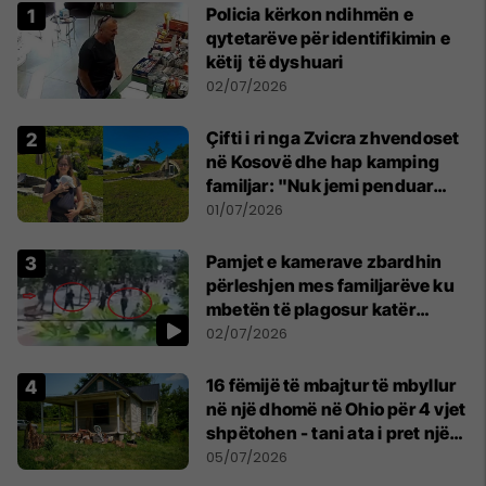
Policia kërkon ndihmën e
qytetarëve për identifikimin e
këtij të dyshuari
02/07/2026
Çifti i ri nga Zvicra zhvendoset
në Kosovë dhe hap kamping
familjar: "Nuk jemi penduar
asnjë ditë"
01/07/2026
Pamjet e kamerave zbardhin
përleshjen mes familjarëve ku
mbetën të plagosur katër
persona
02/07/2026
16 fëmijë të mbajtur të mbyllur
në një dhomë në Ohio për 4 vjet
shpëtohen - tani ata i pret një
sfidë e madhe
05/07/2026