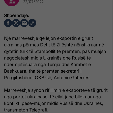
22/07/2022
Një marrëveshje që lejon eksportin e grurit
ukrainas përmes Detit të Zi është nënshkruar në
qytetin turk të Stambollit të premten, pas muajsh
negociatash midis Ukrainës dhe Rusisë të
ndërmjetësuara nga Turqia dhe Kombet e
Bashkuara, tha të premten sekretari i
Përgjithshëm i OKB-së, Antonio Guterres.
Marrëveshja synon rifillimin e eksporteve të grurit
nga portet ukrainase, të cilat janë bllokuar nga
konflikti pesë-mujor midis Rusisë dhe Ukrainës,
transmeton Telegrafi.