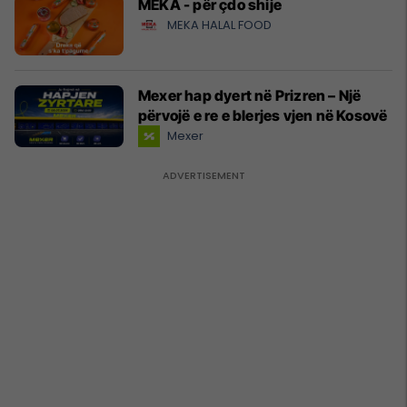
MEKA - për çdo shije
MEKA HALAL FOOD
Mexer hap dyert në Prizren – Një
përvojë e re e blerjes vjen në Kosovë
Mexer