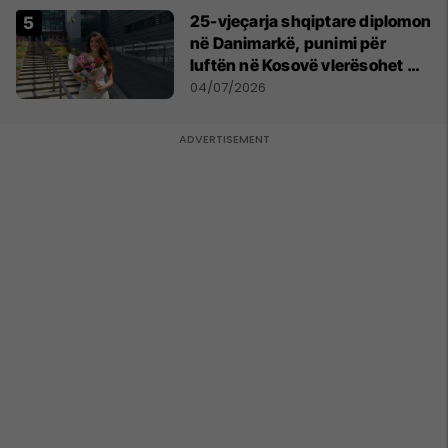
25-vjeçarja shqiptare diplomon
në Danimarkë, punimi për
luftën në Kosovë vlerësohet me
notën më të lartë
04/07/2026