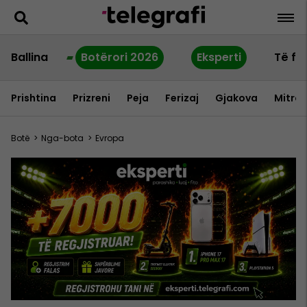
Ballina
Botërori 2026
Eksperti
Të fu
Prishtina
Prizreni
Peja
Ferizaj
Gjakova
Mitrov
Botë
>
Nga-bota
>
Evropa