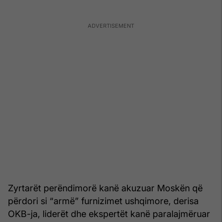
Zyrtarët perëndimorë kanë akuzuar Moskën që
përdori si “armë” furnizimet ushqimore, derisa
OKB-ja, liderët dhe ekspertët kanë paralajmëruar