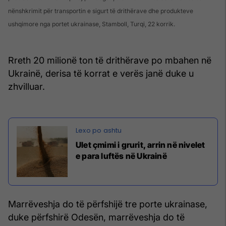
nënshkrimit për transportin e sigurt të drithërave dhe produkteve
ushqimore nga portet ukrainase, Stamboll, Turqi, 22 korrik.
Rreth 20 milionë ton të drithërave po mbahen në
Ukrainë, derisa të korrat e verës janë duke u
zhvilluar.
Ulet çmimi i grurit, arrin në nivelet
e para luftës në Ukrainë
Marrëveshja do të përfshijë tre porte ukrainase,
duke përfshirë Odesën, marrëveshja do të