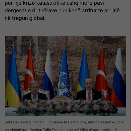
për një krizë katastrofike ushqimore pasi
dërgesat e drithërave nuk kanë arritur të arrijnë
në tregun global.
Sekretari i Përgjithshëm i Kombeve të Bashkuara, Antonio Guterres, dhe
presidenti turk Rexhep Tajip Erdogan, ulen në fillim të ceremonisë së