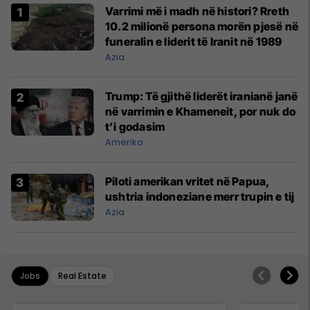
Varrimi më i madh në histori? Rreth
10.2 milionë persona morën pjesë në
funeralin e liderit të Iranit në 1989
Azia
Trump: Të gjithë liderët iranianë janë
në varrimin e Khameneit, por nuk do
t’i godasim
Amerika
Piloti amerikan vritet në Papua,
ushtria indoneziane merr trupin e tij
Azia
Jobs
Real Estate