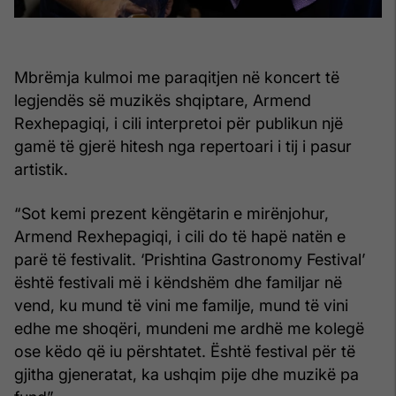
Mbrëmja kulmoi me paraqitjen në koncert të
legjendës së muzikës shqiptare, Armend
Rexhepagiqi, i cili interpretoi për publikun një
gamë të gjerë hitesh nga repertoari i tij i pasur
artistik.
“Sot kemi prezent këngëtarin e mirënjohur,
Armend Rexhepagiqi, i cili do të hapë natën e
parë të festivalit. ‘Prishtina Gastronomy Festival’
është festivali më i këndshëm dhe familjar në
vend, ku mund të vini me familje, mund të vini
edhe me shoqëri, mundeni me ardhë me kolegë
ose këdo që iu përshtatet. Është festival për të
gjitha gjeneratat, ka ushqim pije dhe muzikë pa