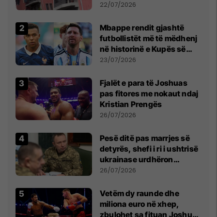
22/07/2026
Mbappe rendit gjashtë
futbollistët më të mëdhenj
në historinë e Kupës së
Botës, Messi mbetet i dyti
23/07/2026
Fjalët e para të Joshuas
pas fitores me nokaut ndaj
Kristian Prengës
26/07/2026
Pesë ditë pas marrjes së
detyrës, shefi i ri i ushtrisë
ukrainase urdhëron
kontroll të madh
26/07/2026
Vetëm dy raunde dhe
miliona euro në xhep,
zbulohet sa fituan Joshua