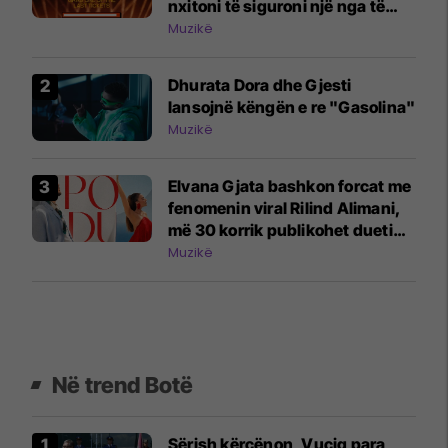
nxitoni të siguroni një nga të
fundit
Muzikë
Dhurata Dora dhe Gjesti
lansojnë këngën e re "Gasolina"
Muzikë
Elvana Gjata bashkon forcat me
fenomenin viral Rilind Alimani,
më 30 korrik publikohet dueti
"Po du"
Muzikë
Në trend Botë
Sërish kërcënon, Vuçiq para