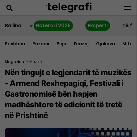
Ballina
Botërori 2026
Eksperti
Të fu
Prishtina
Prizreni
Peja
Ferizaj
Gjakova
Mitrov
Magazina
>
Muzikë
Nën tingujt e legjendarit të muzikës
- Armend Rexhepagiqi, Festivali i
Gastronomisë bën hapjen
madhështore të edicionit të tretë
në Prishtinë