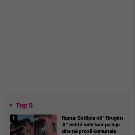
Top 5
Rama: Shtëpia në "Rrugën
A" është ndërtuar pa leje
dhe në pronë komunale