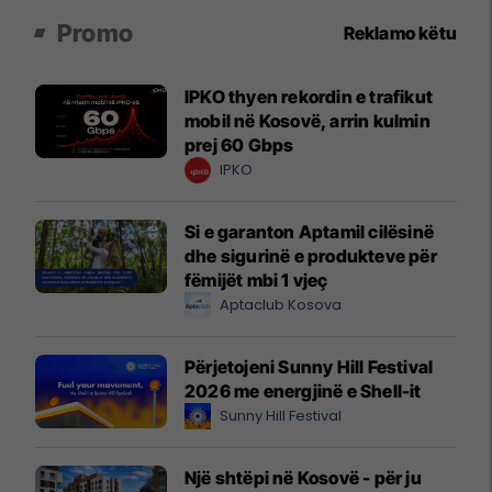
Promo
Reklamo këtu
IPKO thyen rekordin e trafikut
mobil në Kosovë, arrin kulmin
prej 60 Gbps
IPKO
Si e garanton Aptamil cilësinë
dhe sigurinë e produkteve për
fëmijët mbi 1 vjeç
Aptaclub Kosova
Përjetojeni Sunny Hill Festival
2026 me energjinë e Shell-it
Sunny Hill Festival
Një shtëpi në Kosovë - për ju