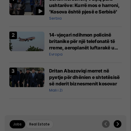
ushtarëve: Kurrë mos e harroni,
'Kosova është pjesë e Serbisë'
Serbia
14-vjeçari ndihmon policinë
britanike për një telefonatë të
rreme, aeroplanët luftarakë u
ngritën në ajër për të
Evropa
interceptuar fluturaken e Qatar
Airways që po shkonte drejt
Dritan Abazoviqi merret në
Mançesterit
pyetje për dhënien e shtetësisë
së nderit biznesmenit kosovar
Mali i Zi
Jobs
Real Estate