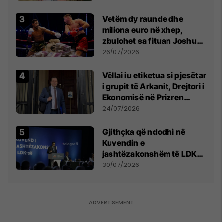
Vetëm dy raunde dhe
miliona euro në xhep,
zbulohet sa fituan Joshua
e Prenga
26/07/2026
Vëllai iu etiketua si pjesëtar
i grupit të Arkanit, Drejtori i
Ekonomisë në Prizren
mohon pretendimet
24/07/2026
Gjithçka që ndodhi në
Kuvendin e
jashtëzakonshëm të LDK-
së
30/07/2026