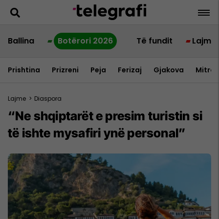
Ballina
Botërori 2026
Të fundit
Lajme
Prishtina
Prizreni
Peja
Ferizaj
Gjakova
Mitrov
Lajme
>
Diaspora
“Ne shqiptarët e presim turistin si
të ishte mysafiri ynë personal”