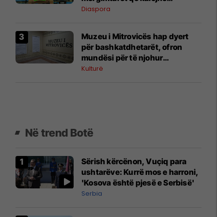
pushimet në vendlindje
Diaspora
Muzeu i Mitrovicës hap dyert
për bashkatdhetarët, ofron
mundësi për të njohur
trashëgiminë kulturore të
Kulturë
qytetit
Në trend Botë
Sërish kërcënon, Vuçiq para
ushtarëve: Kurrë mos e harroni,
'Kosova është pjesë e Serbisë'
Serbia