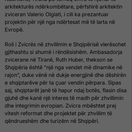
arkitekturës ndërkombëtare, përfshirë arkitektin
zviceran Valerio Olgiati, i cili ka prezantuar
projektin për një nga ndërtesat më të larta në
Evropë.
Roli i Zvicrës në zhvillimin e Shqipërisë vlerësohet
gjithashtu si shumë i rëndësishëm. Ambasadorja
zvicerane në Tiranë, Ruth Huber, thekson se
Shqipëria është “një nga vendet më dinamike në
rajon”, duke vënë në dukje energjinë dhe dëshirën
e shqiptarëve për ta çuar vendin përpara. Sipas
saj, shqiptarët janë të hapur ndaj botës, flasin disa
gjuhë dhe kanë një interes të madh për zhvillimin
dhe integrimin evropian. Zvicra mbështet prej
vitesh reformat dhe projektet për zhvillim të
qëndrueshëm dhe turizëm në Shqipëri.