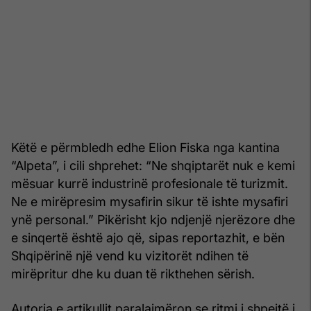
Këtë e përmbledh edhe Elion Fiska nga kantina
“Alpeta”, i cili shprehet: “Ne shqiptarët nuk e kemi
mësuar kurrë industrinë profesionale të turizmit.
Ne e mirëpresim mysafirin sikur të ishte mysafiri
ynë personal.” Pikërisht kjo ndjenjë njerëzore dhe
e sinqertë është ajo që, sipas reportazhit, e bën
Shqipërinë një vend ku vizitorët ndihen të
mirëpritur dhe ku duan të rikthehen sërish.
Autorja e artikullit paralajmëron se ritmi i shpejtë i