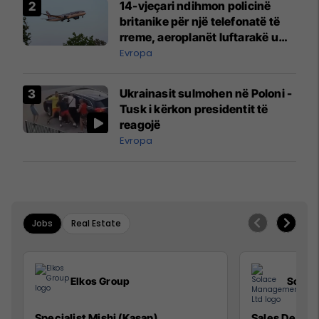
14-vjeçari ndihmon policinë
britanike për një telefonatë të
rreme, aeroplanët luftarakë u
ngritën në ajër për të
Evropa
interceptuar fluturaken e Qatar
Airways që po shkonte drejt
Ukrainasit sulmohen në Poloni -
Mançesterit
Tusk i kërkon presidentit të
reagojë
Evropa
Jobs
Real Estate
Elkos Group
Solac
Specialist Mishi (Kasap)
Sales Devel