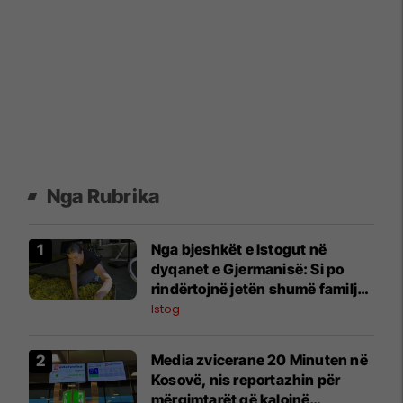
Nga Rubrika
Nga bjeshkët e Istogut në
dyqanet e Gjermanisë: Si po
rindërtojnë jetën shumë familje
nga eksporti i bimëve mjekësore
Istog
Media zvicerane 20 Minuten në
Kosovë, nis reportazhin për
mërgimtarët që kalojnë