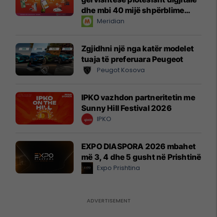
dhe mbi 40 mijë shpërblime
instant!
Meridian
Zgjidhni një nga katër modelet
tuaja të preferuara Peugeot
Peugot Kosova
IPKO vazhdon partneritetin me
Sunny Hill Festival 2026
IPKO
EXPO DIASPORA 2026 mbahet
më 3, 4 dhe 5 gusht në Prishtinë
Expo Prishtina