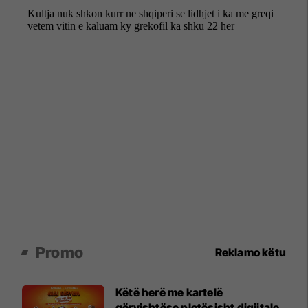
Promo
Reklamo këtu
Këtë herë me kartelë
gërvishtëse plotësisht digjitale