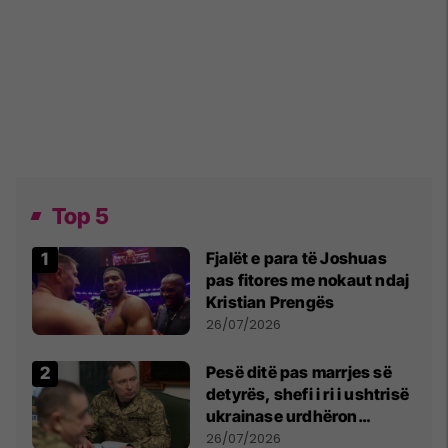
Top 5
Fjalët e para të Joshuas
pas fitores me nokaut ndaj
Kristian Prengës
26/07/2026
Pesë ditë pas marrjes së
detyrës, shefi i ri i ushtrisë
ukrainase urdhëron
kontroll të madh
26/07/2026