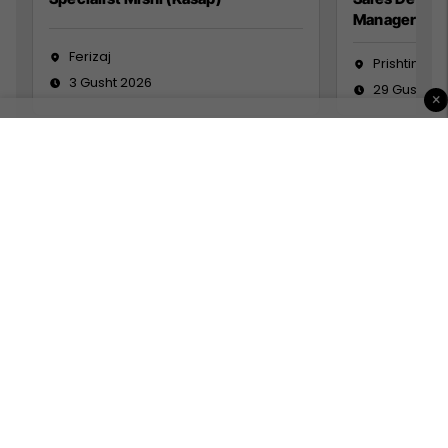
Manager
Ferizaj
Prishtinë
3 Gusht 2026
29 Gusht 2
×