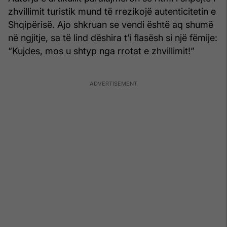
zhvillimit turistik mund të rrezikojë autenticitetin e
Shqipërisë. Ajo shkruan se vendi është aq shumë
në ngjitje, sa të lind dëshira t’i flasësh si një fëmije:
“Kujdes, mos u shtyp nga rrotat e zhvillimit!”