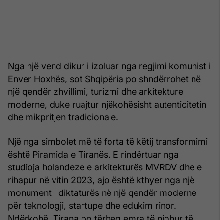
Nga një vend dikur i izoluar nga regjimi komunist i
Enver Hoxhës, sot Shqipëria po shndërrohet në
një qendër zhvillimi, turizmi dhe arkitekture
moderne, duke ruajtur njëkohësisht autenticitetin
dhe mikpritjen tradicionale.
Një nga simbolet më të forta të këtij transformimi
është Piramida e Tiranës. E rindërtuar nga
studioja holandeze e arkitekturës MVRDV dhe e
rihapur në vitin 2023, ajo është kthyer nga një
monument i diktaturës në një qendër moderne
për teknologji, startupe dhe edukim rinor.
Ndërkohë, Tirana po tërheq emra të njohur të