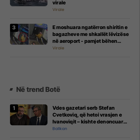
virale
Virale
E moshuara ngatërron shiritin e
bagazheve me shkallët lëvizëse
në aeroport - pamjet bëhen
virale
Virale
Në trend Botë
Vdes gazetari serb Stefan
Cvetkoviq, që hetoi vrasjen e
Ivanoviqit – kishte denoncuar
kërcënime ndaj vëllezërve
Ballkan
Vuçiq