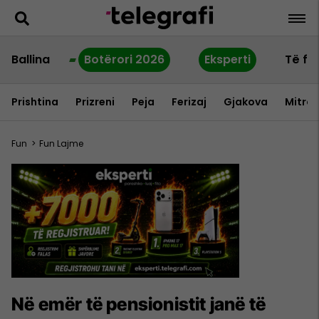
Ballina
Botërori 2026
Eksperti
Të fu
Prishtina
Prizreni
Peja
Ferizaj
Gjakova
Mitrov
Fun
>
Fun Lajme
Në emër të pensionistit janë të