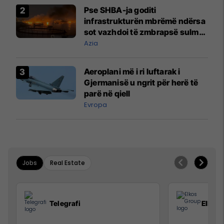
Pse SHBA-ja goditi
infrastrukturën mbrëmë ndërsa
sot vazhdoi të zmbrapsë sulmet
iraniane
Azia
Aeroplani më i ri luftarak i
Gjermanisë u ngrit për herë të
parë në qiell
Evropa
Jobs
Real Estate
Telegrafi
Elkos