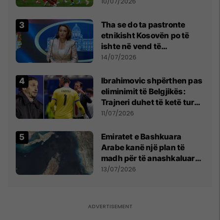
madhe
10/07/2026
Tha se do ta pastronte
etnikisht Kosovën po të
ishte në vend të
Millosheviqit, Lëvizja e
14/07/2026
Qytetarëve të Lirë në Serbi
kërkon shkarkimin e
Ibrahimovic shpërthen pas
menjëhershëm të
eliminimit të Belgjikës:
Snezhana Paunoviq
Trajneri duhet të ketë turp,
ai lojtar se meritoi të luante
11/07/2026
Emiratet e Bashkuara
Arabe kanë një plan të
madh për të anashkaluar
Ngushticën e Hormuzit
13/07/2026