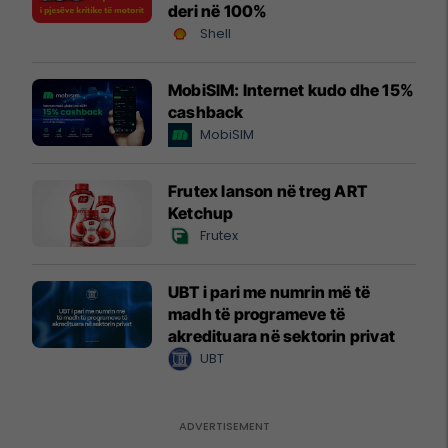
deri në 100%
Shell
MobiSIM: Internet kudo dhe 15%
cashback
MobiSIM
Frutex lanson në treg ART
Ketchup
Frutex
UBT i pari me numrin më të
madh të programeve të
akredituara në sektorin privat
UBT