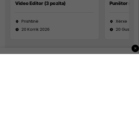
Video Editor (3 pozita)
Punëtor në 
Prishtinë
Xërxe
20 Korrik 2026
20 Gusht 2
×