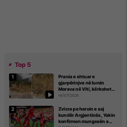
Top 5
Prania e shtuar e
gjarpërinjve në lumin
Morava në Viti, kërkohet
kujdes nga qytetarët
14/07/2026
Zvicra pa heroin e saj
kundër Argjentinës, Yakin
konfirmon mungesën e