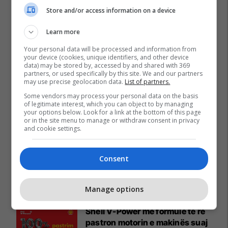
Store and/or access information on a device
Learn more
Your personal data will be processed and information from
your device (cookies, unique identifiers, and other device
data) may be stored by, accessed by and shared with 369
partners, or used specifically by this site. We and our partners
may use precise geolocation data.
List of partners.
Some vendors may process your personal data on the basis
of legitimate interest, which you can object to by managing
your options below. Look for a link at the bottom of this page
or in the site menu to manage or withdraw consent in privacy
and cookie settings.
Consent
Promo
Reklamo këtu
Manage options
Shell V-Power me formulë të re
pastron motorin e makinës suaj