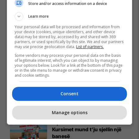
Store and/or access information on a device
Learn more
Your personal data will be processed and information from
your device (cookies, unique identifiers, and other device
data) may be stored by, accessed by and shared with 369
partners, or used specifically by this site. We and our partners
may use precise geolocation data.
List of partners.
Some vendors may process your personal data on the basis
of legitimate interest, which you can object to by managing
your options below. Look for a link at the bottom of this page
or in the site menu to manage or withdraw consent in privacy
and cookie settings.
Consent
Promo
Reklamo këtu
Manage options
A po don me rrnu n’deti?
Kursimet mund t’ju sjellin një
banesë