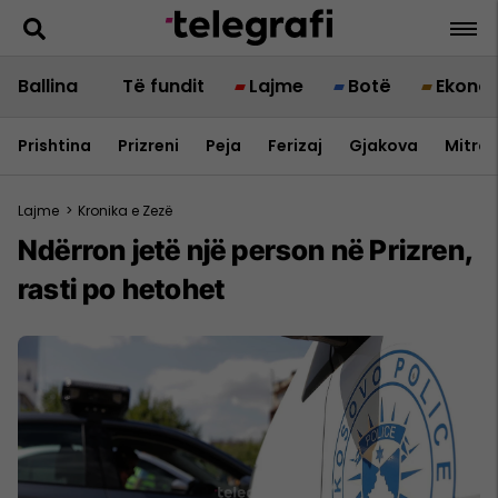
Ballina
Të fundit
Lajme
Botë
Ekono
Prishtina
Prizreni
Peja
Ferizaj
Gjakova
Mitrov
Lajme
>
Kronika e Zezë
Ndërron jetë një person në Prizren,
rasti po hetohet