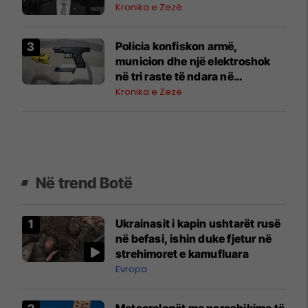
Kronika e Zezë
Policia konfiskon armë,
municion dhe një elektroshok
në tri raste të ndara në
Podujevë, Fushë Kosovë dhe
Kronika e Zezë
Prishtinë
Në trend Botë
Ukrainasit i kapin ushtarët rusë
në befasi, ishin duke fjetur në
strehimoret e kamufluara
Evropa
Meteorologët me parashikime të