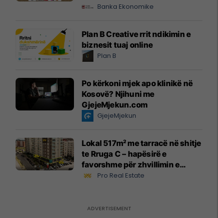
Banka Ekonomike
Plan B Creative rrit ndikimin e
biznesit tuaj online
Plan B
Po kërkoni mjek apo klinikë në
Kosovë? Njihuni me
GjejeMjekun.com
GjejeMjekun
Lokal 517m² me tarracë në shitje
te Rruga C – hapësirë e
favorshme për zhvillimin e
biznesit #15796
Pro Real Estate