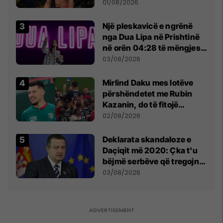
anti-shqiptare nga
01/08/2026
tribunat
Një pleskavicë e ngrënë
nga Dua Lipa në Prishtinë
në orën 04:28 të mëngjesit
- dhe bota digjitale serbe
03/08/2026
shpall gjendjen e luftës
Mirlind Daku mes lotëve
përshëndetet me Rubin
Kazanin, do të fitojë
miliona te Spartak Moska
02/08/2026
​Deklarata skandaloze e
Daçiqit më 2020: Çka t'u
bëjmë serbëve që tregojnë
ku janë varrosur shqiptarët
03/08/2026
në Serbi