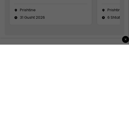
Prishtine
Prishtinë
31 Gusht 2026
6 Shtator 2
×