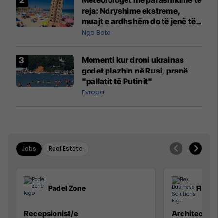
reja: Ndryshime ekstreme,
muajt e ardhshëm do të jenë të
pazakontë
Nga Bota
Momenti kur droni ukrainas
godet plazhin në Rusi, pranë
"pallatit të Putinit"
Evropa
Jobs
Real Estate
Padel Zone
Flex B
Recepsionist/e
Architect