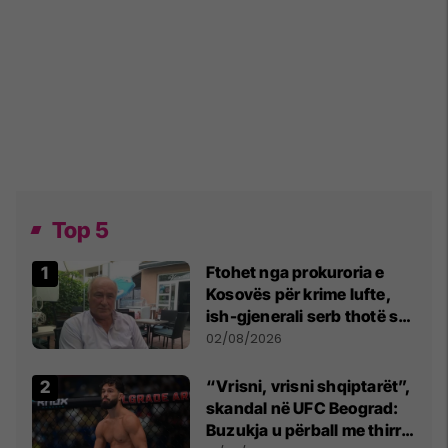
Top 5
Ftohet nga prokuroria e
Kosovës për krime lufte,
ish-gjenerali serb thotë se
dikush e tradhtoi në
02/08/2026
Beograd
“Vrisni, vrisni shqiptarët”,
skandal në UFC Beograd:
Buzukja u përball me thirrje