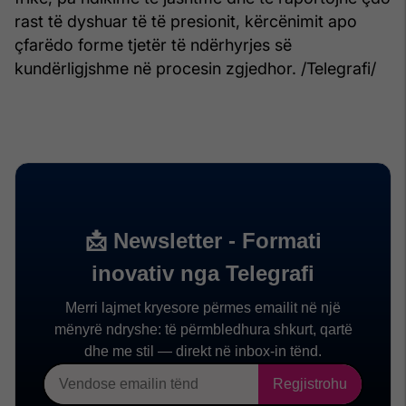
rast të dyshuar të të presionit, kërcënimit apo
çfarëdo forme tjetër të ndërhyrjes së
kundërligjshme në procesin zgjedhor. /Telegrafi/