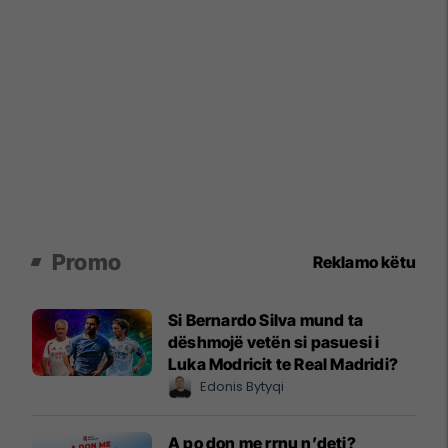
Promo
Reklamo këtu
Si Bernardo Silva mund ta
dëshmojë vetën si pasuesi i
Luka Modricit te Real Madridi?
Edonis Bytyqi
A po don me rrnu n’deti?