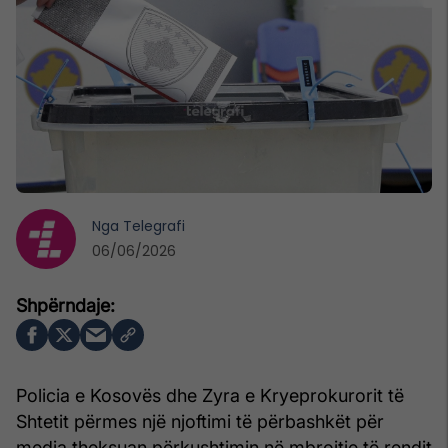
Nga
Telegrafi
06/06/2026
Policia e Kosovës dhe Zyra e Kryeprokurorit të
Shtetit përmes një njoftimi të përbashkët për
media theksuan përkushtimin në mbrojtje të rendit