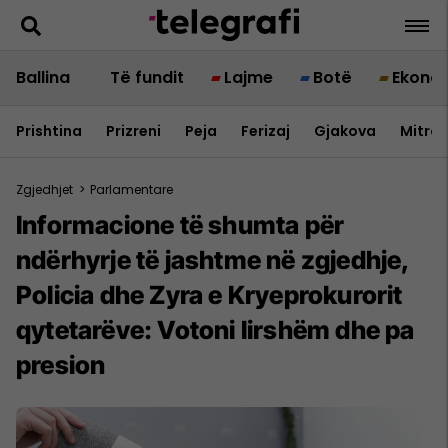
Ballina
Të fundit
Lajme
Botë
Ekono
Prishtina
Prizreni
Peja
Ferizaj
Gjakova
Mitrov
Zgjedhjet
>
Parlamentare
Informacione të shumta për
ndërhyrje të jashtme në zgjedhje,
Policia dhe Zyra e Kryeprokurorit
qytetarëve: Votoni lirshëm dhe pa
presion