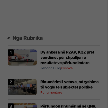
Nga Rubrika
Dy ankesa në PZAP, KQZ pret
vendimet për shpalljen e
rezultateve përfundimtare
Jehona Hulaj
Kosovë
Rinumërimi i votave, ndryshime
të vogle te subjektet politike
Parlamentare
​Përfundon rinumërimi në QNR,