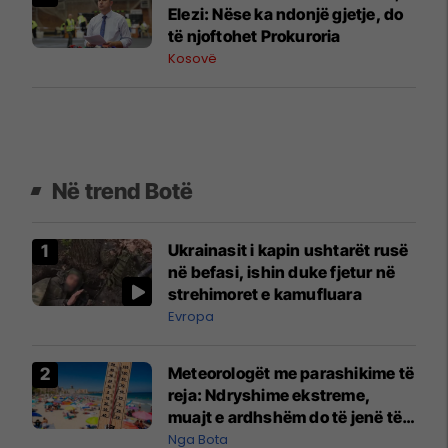
Elezi: Nëse ka ndonjë gjetje, do
të njoftohet Prokuroria
Kosovë
Në trend Botë
Ukrainasit i kapin ushtarët rusë
në befasi, ishin duke fjetur në
strehimoret e kamufluara
Evropa
Meteorologët me parashikime të
reja: Ndryshime ekstreme,
muajt e ardhshëm do të jenë të
pazakontë
Nga Bota