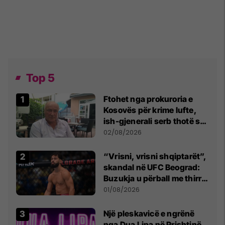
Top 5
Ftohet nga prokuroria e
Kosovës për krime lufte,
ish-gjenerali serb thotë se
dikush e tradhtoi në
02/08/2026
Beograd
“Vrisni, vrisni shqiptarët”,
skandal në UFC Beograd:
Buzukja u përball me thirrje
anti-shqiptare nga
01/08/2026
tribunat
Një pleskavicë e ngrënë
nga Dua Lipa në Prishtinë