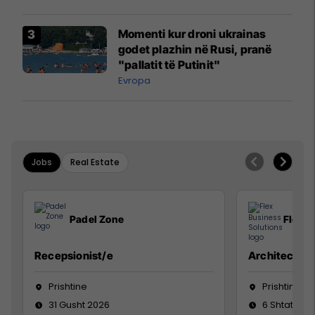
Momenti kur droni ukrainas
godet plazhin në Rusi, pranë
"pallatit të Putinit"
Evropa
Jobs
Real Estate
Padel Zone
Flex B
Recepsionist/e
Architect
Prishtine
Prishtinë
31 Gusht 2026
6 Shtator 2