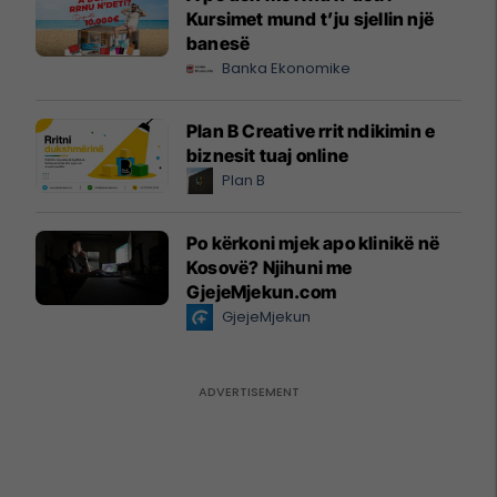
Kursimet mund t’ju sjellin një
banesë
Banka Ekonomike
Plan B Creative rrit ndikimin e
biznesit tuaj online
Plan B
Po kërkoni mjek apo klinikë në
Kosovë? Njihuni me
GjejeMjekun.com
GjejeMjekun