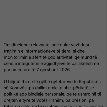
“Institucionet relevante janë duke vazhduar
trajtimin e informacioneve të tjera, si dhe
monitorimin e afërt të çdo aktiviteti që mund të
cenojë integritetin e zgjedhjeve të parakohshme
parlamentare të 7 qershorit 2026.
U bëjmë thirrje të gjithë qytetarëve të Republikës
së Kosovës, pa dallim etnie, gjuhe, përkatësie
politike apo bindjeje personale, që të ushtrojnë të
drejtën e tyre të votës lirshëm, pa presion, pa
frikë, pa ndikime të jashtme dhe të raportojnë çdo