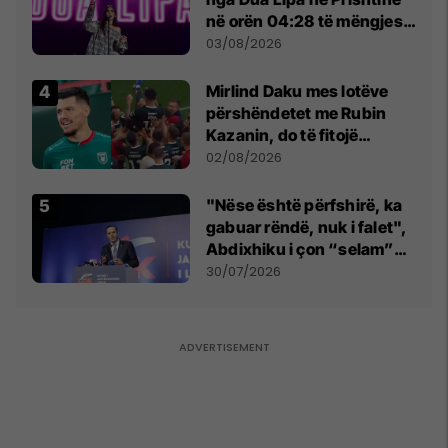
në orën 04:28 të mëngjesit
- dhe bota digjitale serbe
03/08/2026
shpall gjendjen e luftës
Mirlind Daku mes lotëve
përshëndetet me Rubin
Kazanin, do të fitojë
miliona te Spartak Moska
02/08/2026
"Nëse është përfshirë, ka
gabuar rëndë, nuk i falet",
Abdixhiku i çon “selam”
Përparim Ramës
30/07/2026