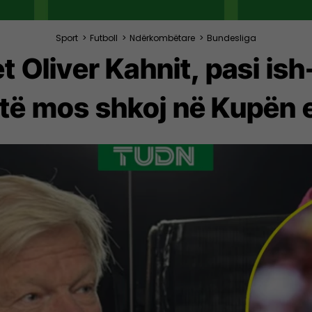
Sport
>
Futboll
>
Ndërkombëtare
>
Bundesliga
et Oliver Kahnit, pasi ish
 të mos shkoj në Kupën 