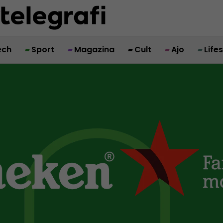
ech
Sport
Magazina
Cult
Ajo
Life