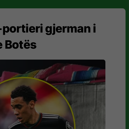
-portieri gjerman i
e Botës