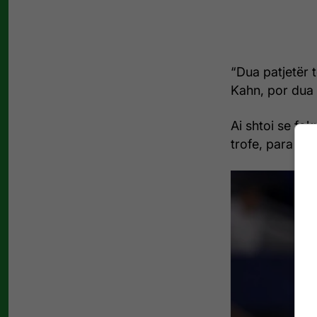
“Dua patjetër 
Kahn, por dua 
Ai shtoi se fok
trofe, para se