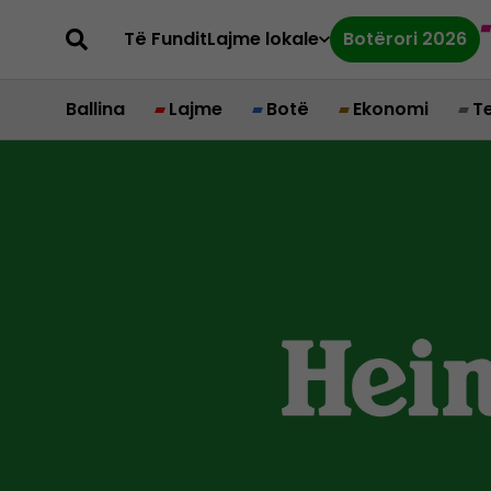
Të Fundit
Lajme lokale
Botërori 2026
Ballina
Lajme
Botë
Ekonomi
T