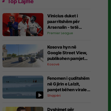
Top Lajme
Vinicius duket i
paarritshëm për
Arsenalin - tetë
alternativa si
Premier League
kandidatë kryesorë
për krahun e majtë te
Kosova hyn në
Topçinjtë
Google Street View,
publikohen pamjet
360-gradëshe
Kosovë
Fenomen i çuditshëm
në Gjirin e Lalzit,
pamjet bëhen virale
(Video)
Shqipëri
Dyshimet për