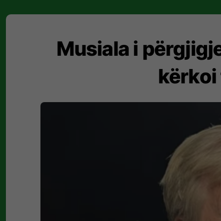
Musiala i përgjigj
kërkoi