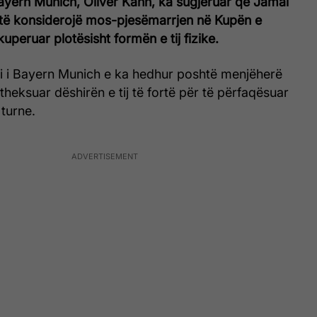
ayern Munich
, Oliver Kahn, ka sugjeruar që Jamal
 të konsiderojë mos-pjesëmarrjen në Kupën e
kuperuar plotësisht formën e tij fizike.
i i Bayern Munich e ka hedhur poshtë menjëherë
theksuar dëshirën e tij të fortë për të përfaqësuar
turne.