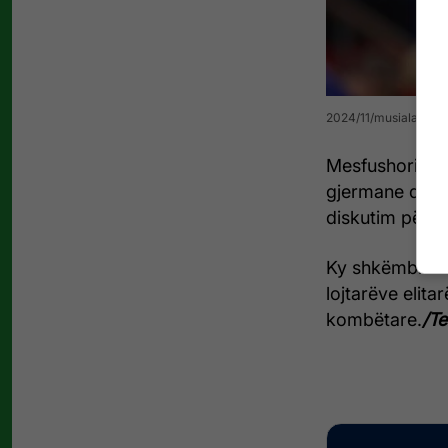
2024/11/musiala.jpg
Mesfushori the
gjermane dhe 
diskutim për 
Ky shkëmbim m
lojtarëve elit
kombëtare.
/Te