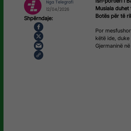
Ish-portieri i
B
Nga
Telegrafi
Musiala duhet
12/04/2026
Botës për të ri
Por mesfushor
këtë ide, duke 
Gjermaninë në 