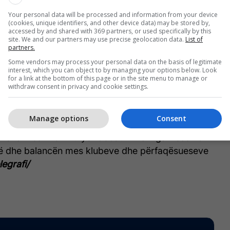
Your personal data will be processed and information from your device
(cookies, unique identifiers, and other device data) may be stored by,
accessed by and shared with 369 partners, or used specifically by this
site. We and our partners may use precise geolocation data.
List of
partners.
telegrafi.com
Some vendors may process your personal data on the basis of legitimate
interest, which you can object to by managing your options below. Look
for a link at the bottom of this page or in the site menu to manage or
ksoi gjithashtu angazhimin e tij ndaj Kombëtares
withdraw consent in privacy and cookie settings.
pjesëmarrjes në Kupën e Botës, duke mbyllur çdo
mungesë të mundshme.
Manage options
Consent
endimesh ka rikthyer debatin mbi ngarkesën e
arë dhe balancën mes klubeve dhe përfaqësueseve
legrafi/