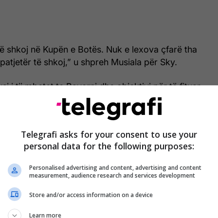
të shkoj në Kupën e Botës. Nuk e lexova çfarë tha
patjetër të shkoj,” u shpreh Musiala për Sky.
usi i tij mbetet te Bayerni dhe objektivi për të fituar
 të bashkohet me kombëtaren në verë.
Telegrafi asks for your consent to use your
personal data for the following purposes:
Personalised advertising and content, advertising and content
measurement, audience research and services development
Store and/or access information on a device
Learn more