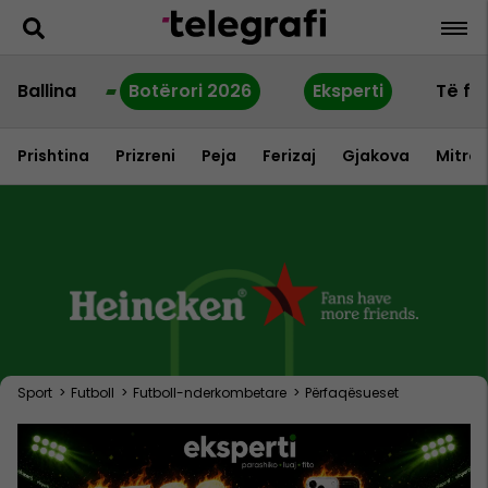
Ballina
Botërori 2026
Eksperti
Të fu
Prishtina
Prizreni
Peja
Ferizaj
Gjakova
Mitrov
Sport
>
Futboll
>
Futboll-nderkombetare
>
Përfaqësueset