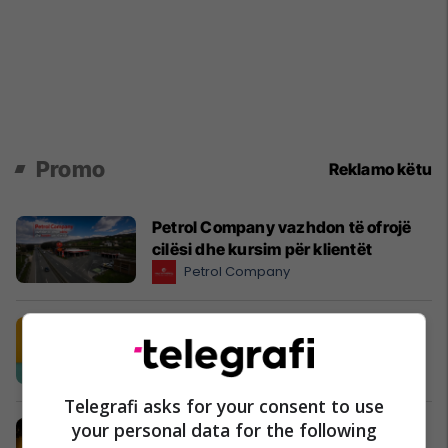
Promo
Reklamo këtu
Petrol Company vazhdon të ofrojë
cilësi dhe kursim për klientët
Petrol Company
Shija më e re e verës në Popeyes ka
arritur: Lime & Jalapeño.
Popeyes
Telegrafi asks for your consent to use
your personal data for the following
Me VIPA, çdo ndeshje shijohet