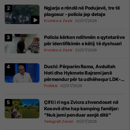
Ngjarja e rëndë në Podujevë, tre të
plagosur - policia jep detaje
Kronika e Zezë
02/07/2026
Policia kërkon ndihmën e qytetarëve
për identifikimin e këtij të dyshuari
Kronika e Zezë
02/07/2026
Dushi: Përparim Rama, Avdullah
Hoti dhe Hykmete Bajrami janë
përmendur për ta udhëhequr LDK-
në
Politikë
02/07/2026
Çifti i ri nga Zvicra zhvendoset në
Kosovë dhe hap kamping familjar:
"Nuk jemi penduar asnjë ditë"
Telegrafi Zvicer
01/07/2026