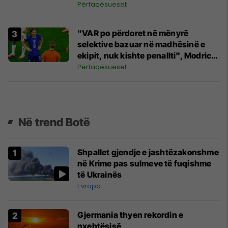
këpucëve dhe bishtalecin' në
Përfaqësueset
pozicion jashtë loje
"VAR po përdoret në mënyrë
selektive bazuar në madhësinë e
ekipit, nuk kishte penallti", Modric
shfryen pas eliminimi
Përfaqësueset
Në trend Botë
Shpallet gjendje e jashtëzakonshme
në Krime pas sulmeve të fuqishme
të Ukrainës
Evropa
Gjermania thyen rekordin e
nxehtësisë