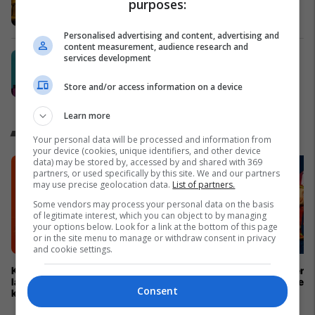
ndryshe
purposes:
Vipa Chips
Personalised advertising and content, advertising and
content measurement, audience research and
Swinto – Financimi digjital në pak
services development
minuta
Store and/or access information on a device
Swinto
Learn more
Kampionati Botëror 2026
Your personal data will be processed and information from
your device (cookies, unique identifiers, and other device
data) may be stored by, accessed by and shared with 369
partners, or used specifically by this site. We and our partners
may use precise geolocation data.
List of partners.
Some vendors may process your personal data on the basis
of legitimate interest, which you can object to by managing
your options below. Look for a link at the bottom of this page
or in the site menu to manage or withdraw consent in privacy
and cookie settings.
Kampionatet Botërore: Një histori e
Kupa e Botës 2026 për h
lavdisë, legjendave dhe
me tri maskota zyrtare
Consent
kampionëve