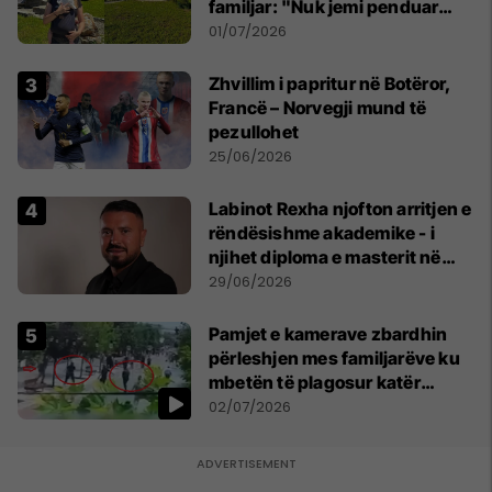
familjar: "Nuk jemi penduar
asnjë ditë"
01/07/2026
Zhvillim i papritur në Botëror,
Francë – Norvegji mund të
pezullohet
25/06/2026
Labinot Rexha njofton arritjen e
rëndësishme akademike - i
njihet diploma e masterit në
Psikologji në Zvicër
29/06/2026
Pamjet e kamerave zbardhin
përleshjen mes familjarëve ku
mbetën të plagosur katër
persona
02/07/2026