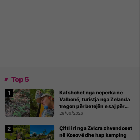
Top 5
Kafshohet nga nepërka në
Valbonë, turistja nga Zelanda
tregon për betejën e saj për
mbijetesë
28/06/2026
Çifti i ri nga Zvicra zhvendoset
në Kosovë dhe hap kamping