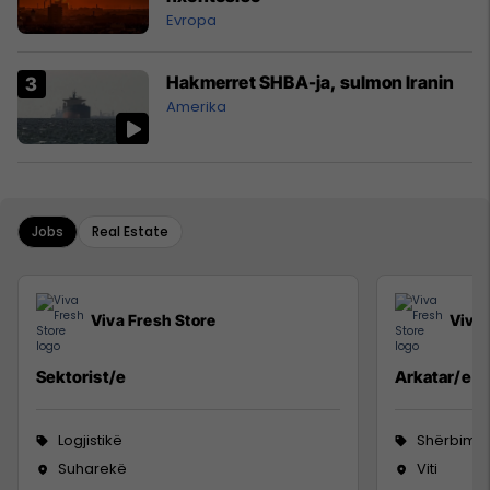
Evropa
Hakmerret SHBA-ja, sulmon Iranin
Amerika
Jobs
Real Estate
Viva Fresh Store
Viva 
Sektorist/e
Arkatar/e
Logjistikë
Shërbime 
Suharekë
Viti