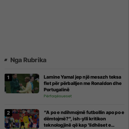
Nga Rubrika
Lamine Yamal jep një mesazh teksa
flet për përballjen me Ronaldon dhe
Portugalinë
Përfaqësueset
“A po e ndihmojmë futbollin apo po e
dëmtojmë?”, ish-ylli kritikon
teknologjinë që kap 'lidhëset e