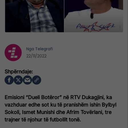
Nga
Telegrafi
22/11/2022
Emisioni “Dueli Botëror” në RTV Dukagjini, ka
vazhduar edhe sot ku të pranishëm ishin Bylbyl
Sokoli, Ismet Munishi dhe Afrim Tovërlani, tre
trajner të njohur të futbollit tonë.