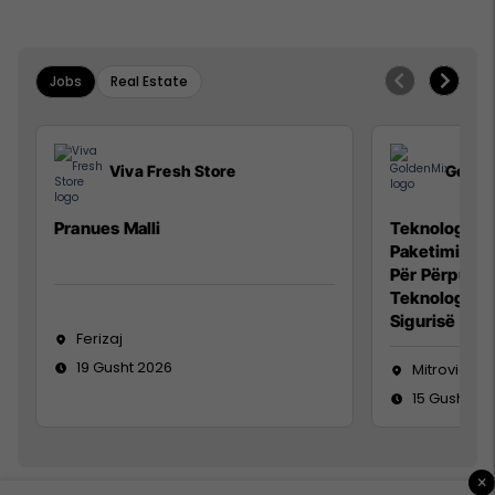
Jobs
Real Estate
Viva Fresh Store
Golde
Pranues Malli
Teknolog/e p
Paketimin e 
Për Përpunim
Teknolog/e 
Sigurisë së 
Ferizaj
19 Gusht 2026
Mitrovicë
15 Gusht 20
×