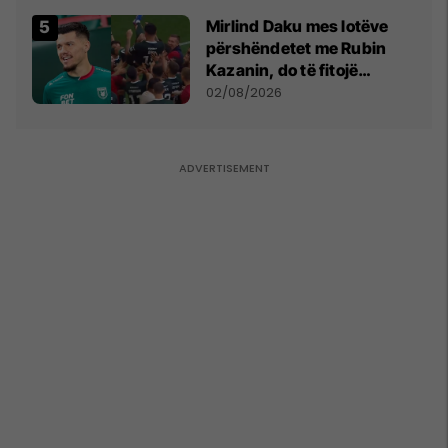
Mirlind Daku mes lotëve
përshëndetet me Rubin
Kazanin, do të fitojë
miliona te Spartak Moska
02/08/2026