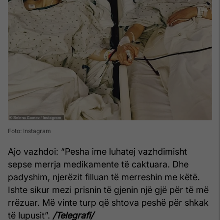
Foto: Instagram
Ajo vazhdoi: “Pesha ime luhatej vazhdimisht
sepse merrja medikamente të caktuara. Dhe
padyshim, njerëzit filluan të merreshin me këtë.
Ishte sikur mezi prisnin të gjenin një gjë për të më
rrëzuar. Më vinte turp që shtova peshë për shkak
të lupusit”.
/Telegrafi/