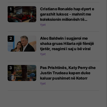
Cristiano Ronaldo hap dyert e
garazhit luksoz - mahnit me
koleksionin milionësh të
veturave
Yjet
Alec Baldwin i sugjeroi me
shaka gruas Hilaria një fëmijë
tjetër, reagimi i saj u bë viral
Yjet
Pas Prishtinës, Katy Perry dhe
Justin Trudeau kapen duke
kaluar pushimet në Kotorr
Yjet