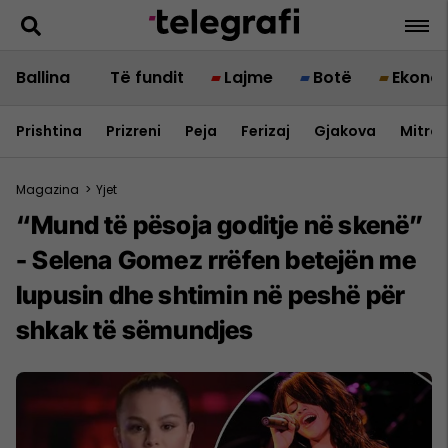
Ballina
Të fundit
Lajme
Botë
Ekono
Prishtina
Prizreni
Peja
Ferizaj
Gjakova
Mitrov
Magazina
>
Yjet
“Mund të pësoja goditje në skenë”
- Selena Gomez rrëfen betejën me
lupusin dhe shtimin në peshë për
shkak të sëmundjes