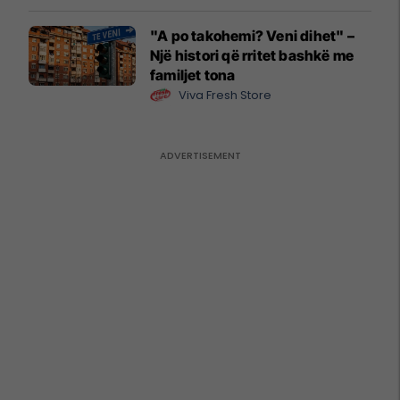
"A po takohemi? Veni dihet" –
Një histori që rritet bashkë me
familjet tona
Viva Fresh Store