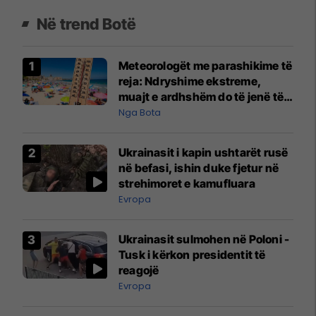
Në trend Botë
Meteorologët me parashikime të
reja: Ndryshime ekstreme,
muajt e ardhshëm do të jenë të
pazakontë
Nga Bota
Ukrainasit i kapin ushtarët rusë
në befasi, ishin duke fjetur në
strehimoret e kamufluara
Evropa
Ukrainasit sulmohen në Poloni -
Tusk i kërkon presidentit të
reagojë
Evropa