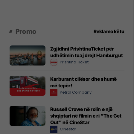
Promo
Reklamo këtu
Zgjidhni PrishtinaTicket për
udhëtimin tuaj drejt Hamburgut
Prishtina Ticket
Karburant cilësor dhe shumë
më tepër!
Petrol Company
Russell Crowe në rolin e një
shqiptari në filmin e ri “The Get
Out” në CineStar
Cinestar