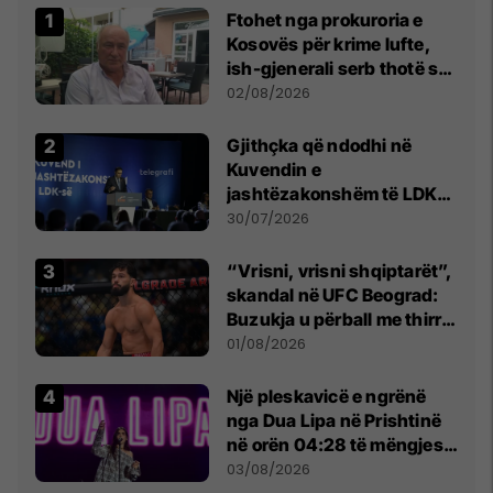
Ftohet nga prokuroria e
Kosovës për krime lufte,
ish-gjenerali serb thotë se
dikush e tradhtoi në
02/08/2026
Beograd
Gjithçka që ndodhi në
Kuvendin e
jashtëzakonshëm të LDK-
së
30/07/2026
“Vrisni, vrisni shqiptarët”,
skandal në UFC Beograd:
Buzukja u përball me thirrje
anti-shqiptare nga
01/08/2026
tribunat
Një pleskavicë e ngrënë
nga Dua Lipa në Prishtinë
në orën 04:28 të mëngjesit
- dhe bota digjitale serbe
03/08/2026
shpall gjendjen e luftës