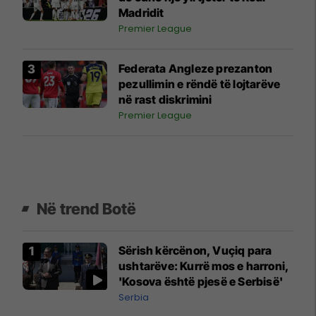
Madridit
Premier League
Federata Angleze prezanton
pezullimin e rëndë të lojtarëve
në rast diskrimini
Premier League
Në trend Botë
Sërish kërcënon, Vuçiq para
ushtarëve: Kurrë mos e harroni,
'Kosova është pjesë e Serbisë'
Serbia