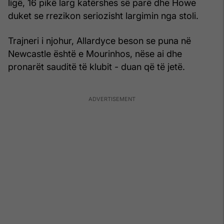
ligë, 16 pikë larg katërshes së parë dhe Howe
duket se rrezikon seriozisht largimin nga stoli.
Trajneri i njohur, Allardyce beson se puna në
Newcastle është e Mourinhos, nëse ai dhe
pronarët sauditë të klubit - duan që të jetë.