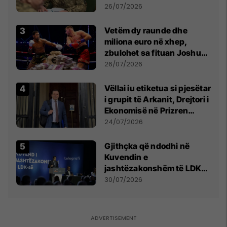
kontroll të madh
26/07/2026
Vetëm dy raunde dhe
miliona euro në xhep,
zbulohet sa fituan Joshua
e Prenga
26/07/2026
Vëllai iu etiketua si pjesëtar
i grupit të Arkanit, Drejtori i
Ekonomisë në Prizren
mohon pretendimet
24/07/2026
Gjithçka që ndodhi në
Kuvendin e
jashtëzakonshëm të LDK-
së
30/07/2026