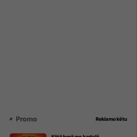
Promo
Reklamo këtu
Këtë herë me kartelë