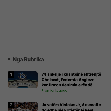
Nga Rubrika
74 shkelje i kushtojnë shtrenjtë
Chelseat, Federata Angleze
konfirmon dënimin e rëndë
Premier League
Jo vetëm Vinicius Jr, Arsenali e
do edhe një yll tjetër të Real