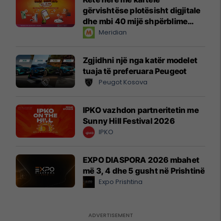
gërvishtëse plotësisht digjitale
dhe mbi 40 mijë shpërblime
instant!
Meridian
Zgjidhni një nga katër modelet
tuaja të preferuara Peugeot
Peugot Kosova
IPKO vazhdon partneritetin me
Sunny Hill Festival 2026
IPKO
EXPO DIASPORA 2026 mbahet
më 3, 4 dhe 5 gusht në Prishtinë
Expo Prishtina