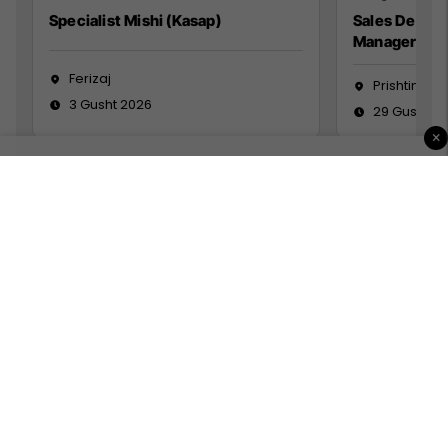
Specialist Mishi (Kasap)
Sales Devel
Manager
Ferizaj
Prishtinë
3 Gusht 2026
29 Gusht 2
×