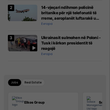
14-vjeçari ndihmon policinë
britanike për një telefonatë të
rreme, aeroplanët luftarakë u
ngritën në ajër për të
Evropa
interceptuar fluturaken e Qatar
Airways që po shkonte drejt
Ukrainasit sulmohen në Poloni -
Mançesterit
Tusk i kërkon presidentit të
reagojë
Evropa
Jobs
Real Estate
Elkos Group
Solac