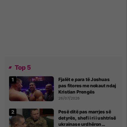
Top 5
Fjalët e para të Joshuas
pas fitores me nokaut ndaj
Kristian Prengës
26/07/2026
Pesë ditë pas marrjes së
detyrës, shefi i ri i ushtrisë
ukrainase urdhëron