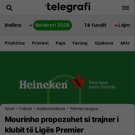
Ballina
Botërori 2026
Të fundit
Lajme
Prishtina
Prizreni
Peja
Ferizaj
Gjakova
Mitrov
Sport
>
Futboll
>
Ndërkombëtare
>
Premier League
Mourinho propozohet si trajner i
klubit të Ligës Premier