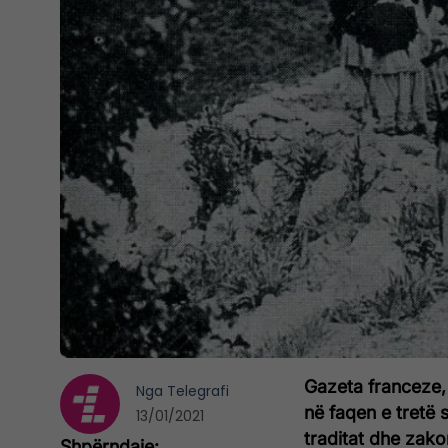
Gazeta franceze, 
Nga
Telegrafi
në faqen e tretë 
13/01/2021
traditat dhe zakon