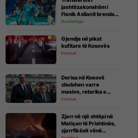
Transferimi i
jashtëzakonshëm i
Fisnik Asllanit brenda
Bundesligës po bëhet
Bundesliga
gjithnjë e më konkret -
detajet e fundit
Gjendja në pikat
kufitare të Kosovës
Kosovë
Derisa në Kosovë
zbulohen varre
masive, retorika e
zyrtarëve serbë
Kosovë
rikthen narrativat e
viteve ’90
Zjarr në një shtëpi në
Matiçan të Prishtinës,
zjarrfikësit vënë
situatën nën kontroll
Prishtina