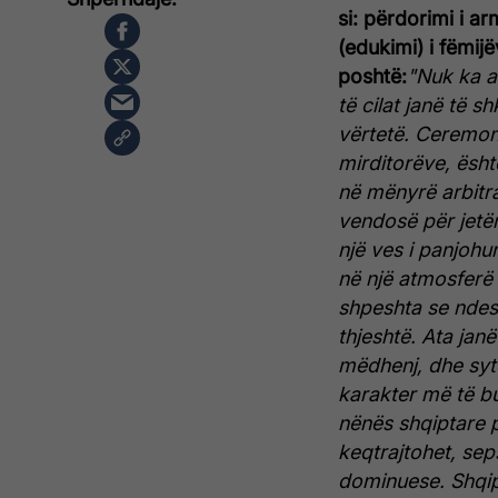
si: përdorimi i ar
(edukimi) i fëmij
poshtë:
"Nuk ka a
të cilat janë të 
vërtetë. Ceremoni
mirditorëve, ësht
në mënyrë arbitra
vendosë për jetën
një ves i panjohur
në një atmosferë 
shpeshta se ndeshj
thjeshtë. Ata jan
mëdhenj, dhe sytë
karakter më të bu
nënës shqiptare p
keqtrajtohet, seps
dominuese. Shqip