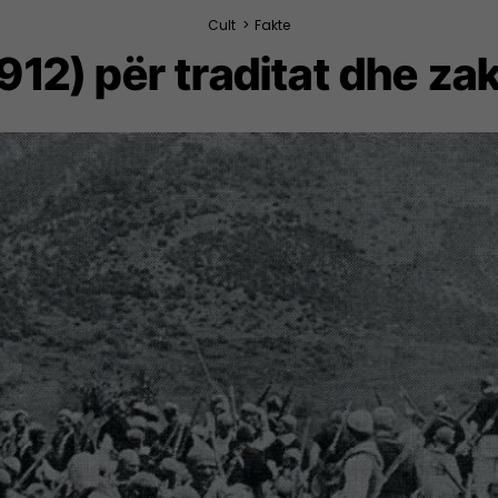
Cult
>
Fakte
12) për traditat dhe za