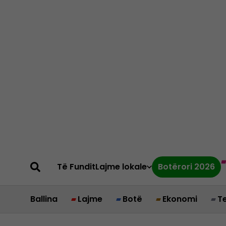
Të Fundit
Lajme lokale
Botërori 2026
Ballina
Lajme
Botë
Ekonomi
T