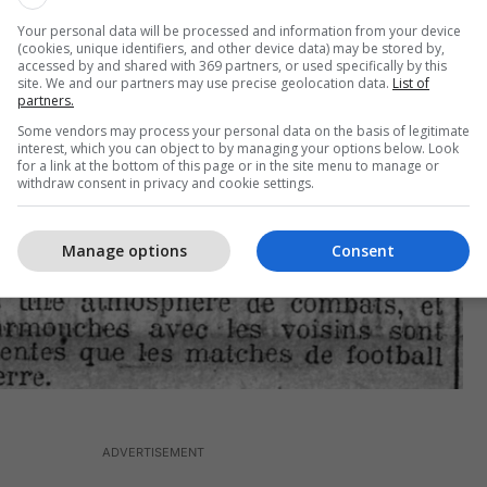
Your personal data will be processed and information from your device
(cookies, unique identifiers, and other device data) may be stored by,
accessed by and shared with 369 partners, or used specifically by this
site. We and our partners may use precise geolocation data.
List of
partners.
Some vendors may process your personal data on the basis of legitimate
interest, which you can object to by managing your options below. Look
for a link at the bottom of this page or in the site menu to manage or
withdraw consent in privacy and cookie settings.
Manage options
Consent