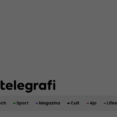
ech
Sport
Magazina
Cult
Ajo
Life