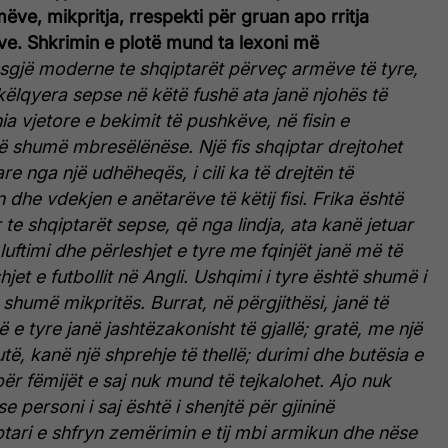
mëve, mikpritja, rrespekti për gruan apo rritja
ëve. Shkrimin e plotë mund ta lexoni më
sgjë moderne te shqiptarët përveç armëve të tyre,
shkëlqyera sepse në këtë fushë ata janë njohës të
a vjetore e bekimit të pushkëve, në fisin e
ë shumë mbresëlënëse. Një fis shqiptar drejtohet
re nga një udhëheqës, i cili ka të drejtën të
 dhe vdekjen e anëtarëve të këtij fisi.
Frika është
 te shqiptarët sepse, që nga lindja, ata kanë jetuar
luftimi dhe përleshjet e tyre me fqinjët janë më të
et e futbollit në Angli.
Ushqimi i tyre është shumë i
ë shumë mikpritës.
Burrat, në përgjithësi, janë të
 e tyre janë jashtëzakonisht të gjallë; gratë, me një
të, kanë një shprehje të thellë; durimi dhe butësia e
ër fëmijët e saj nuk mund të tejkalohet.
Ajo nuk
e personi i saj është i shenjtë për gjininë
tari e shfryn zemërimin e tij mbi armikun dhe nëse