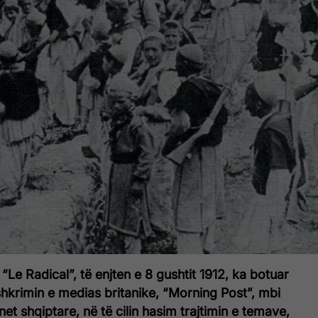
“Le Radical”, të enjten e 8 gushtit 1912, ka botuar
shkrimin e medias britanike, “Morning Post”, mbi
et shqiptare, në të cilin hasim trajtimin e temave,