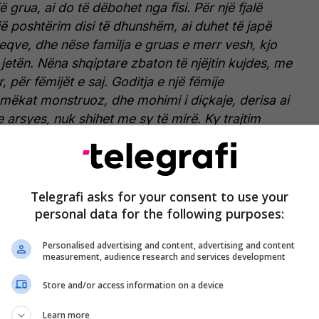
ë grua, ai do të dëbohet nga fisi.
Për një fjalë
 poshtërim disi të dhunshëm, ai duhet të japë
leqve, dhe nëse familja e gruas e merr vesh, kjo
jetën.
Nëna shqiptare zbaton të njëjtin kujdes, me
ur, për fëmijët e saj. Goditja e një fëmije
mëkat monstruoz, dhe mohimi i diçkaje, derisa ai
e arsyes, nuk shihet me sy të mirë.
Ky trajtim
 se e llaston (përkëdhel) të riun shqiptar. Ai
 dhe kërkesat e tij janë të thjeshta.
Beteja e tij e parë
e që ai pret dhe për të cilën përgatitet sa më
i aftë të mbajë një pushkë".
/Darsiani/
Telegrafi asks for your consent to use your
personal data for the following purposes:
Personalised advertising and content, advertising and content
measurement, audience research and services development
Store and/or access information on a device
Learn more