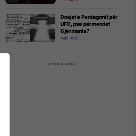
Dosjet e Pentagonit për
UFO, pse përmendet
Gjermania?
Nga Bota