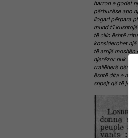
harron e godet nj
përbuzëse apo një
llogari përpara p
mund t’i kushtojë 
të cilin është rrit
konsiderohet një 
të arrijë moshën 
njerëzor nuk duket
rrallëherë bërtet,
është dita e madh
shpejt që të jetë 