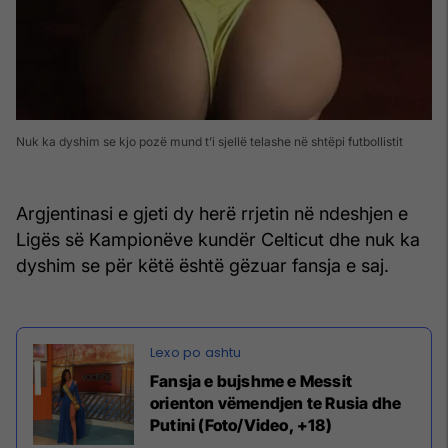
Nuk ka dyshim se kjo pozë mund t’i sjellë telashe në shtëpi futbollistit
Argjentinasi e gjeti dy herë rrjetin në ndeshjen e
Ligës së Kampionëve kundër Celticut dhe nuk ka
dyshim se për këtë është gëzuar fansja e saj.
Fansja e bujshme e Messit
orienton vëmendjen te Rusia dhe
Putini (Foto/Video, +18)