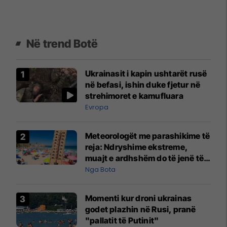
Në trend Botë
Ukrainasit i kapin ushtarët rusë
në befasi, ishin duke fjetur në
strehimoret e kamufluara
Evropa
Meteorologët me parashikime të
reja: Ndryshime ekstreme,
muajt e ardhshëm do të jenë të
pazakontë
Nga Bota
Momenti kur droni ukrainas
godet plazhin në Rusi, pranë
"pallatit të Putinit"