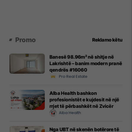
Promo
Reklamo këtu
Banesë 98.96m² në shitje në
Lakrishtë – banim modern pranë
qendrës #16060
Pro Real Estate
Alba Health bashkon
profesionistët e kujdesit në një
rrjet të përbashkët në Zvicër
Alba Health
Nga UBT në skenën botërore të