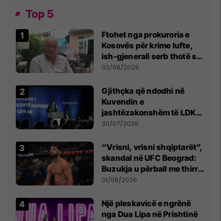
Top 5
Ftohet nga prokuroria e
Kosovës për krime lufte,
ish-gjenerali serb thotë se
dikush e tradhtoi në
02/08/2026
Beograd
Gjithçka që ndodhi në
Kuvendin e
jashtëzakonshëm të LDK-
së
30/07/2026
“Vrisni, vrisni shqiptarët”,
skandal në UFC Beograd:
Buzukja u përball me thirrje
anti-shqiptare nga
01/08/2026
tribunat
Një pleskavicë e ngrënë
nga Dua Lipa në Prishtinë