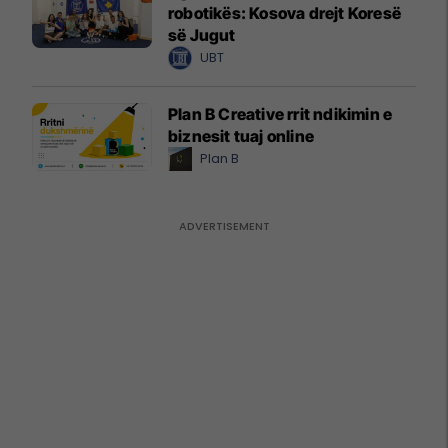
robotikës: Kosova drejt Koresë
së Jugut
UBT
Plan B Creative rrit ndikimin e
biznesit tuaj online
Plan B