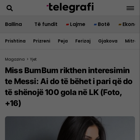
Ballina
Të fundit
Lajme
Botë
Ekono
Prishtina
Prizreni
Peja
Ferizaj
Gjakova
Mitrov
Magazina
>
Yjet
Miss BumBum rikthen interesimin
te Messi: Ai do të bëhet i pari që do
të shënojë 100 gola në LK (Foto,
+16)