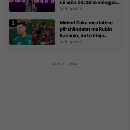
në orën 04:28 të mëngjesit
- dhe bota digjitale serbe
03/08/2026
shpall gjendjen e luftës
Mirlind Daku mes lotëve
përshëndetet me Rubin
Kazanin, do të fitojë
miliona te Spartak Moska
02/08/2026