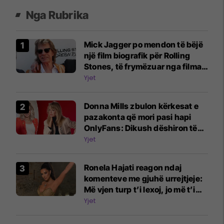
Nga Rubrika
Mick Jagger po mendon të bëjë
një film biografik për Rolling
Stones, të frymëzuar nga filmat
e Beatles
Yjet
Donna Mills zbulon kërkesat e
pazakonta që mori pasi hapi
OnlyFans: Dikush dëshiron të
më shohë duke shtypur rrush
Yjet
me këmbë
Ronela Hajati reagon ndaj
komenteve me gjuhë urrejtjeje:
Më vjen turp t’i lexoj, jo më t’i
shkruaj
Yjet