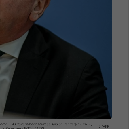
erlin. - As government sources said on January 17, 2023,
3:"AFP
itta Pedersen / POOL / AFP)