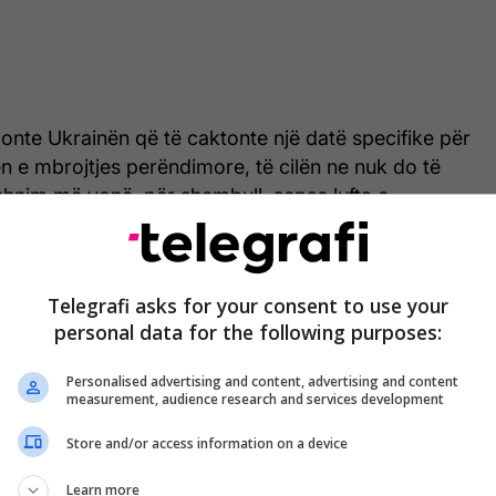
onte Ukrainën që të caktonte një datë specifike për
n e mbrojtjes perëndimore, të cilën ne nuk do të
nim më vonë, për shembull, sepse lufta e
undër ukrainasve është ende duke vazhduar. Kjo nuk
s Ukrainën, as NATO-n”, tha Pistorius.
Telegrafi asks for your consent to use your
personal data for the following purposes:
Personalised advertising and content, advertising and content
measurement, audience research and services development
Store and/or access information on a device
Learn more