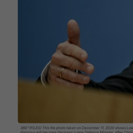
366:"(FILES) This file photo taken on December 11, 2020 shows Lowe
Pistorius will become Germany's new Defence Minister, after Chris