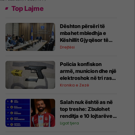
Top Lajme
​Dështon përsëri të
mbahet mbledhja e
Këshillit Gjyqësor të
Kosovës
Drejtësi
Policia konfiskon
armë, municion dhe një
elektroshok në tri raste
të ndara në Podujevë,
Kronika e Zezë
Fushë Kosovë dhe
Prishtinë
Salah nuk është as në
top treshe: Zbulohet
renditja e 10 lojtarëve
më të paguar në Turqi
Ligat tjera