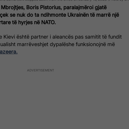
 Mbrojtjes, Boris Pistorius, paralajmëroi gjatë
n çek se nuk do ta ndihmonte Ukrainën të marrë një
rtare të hyrjes në NATO.
e Kievi është partner i aleancës pas samitit të fundit
ktualisht marrëveshjet dypalëshe funksionojnë më
jazeera.