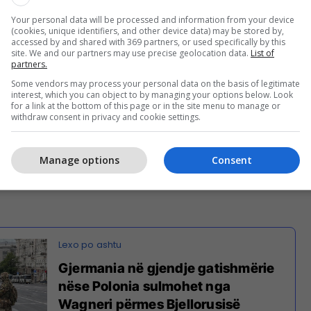
Your personal data will be processed and information from your device
(cookies, unique identifiers, and other device data) may be stored by,
accessed by and shared with 369 partners, or used specifically by this
site. We and our partners may use precise geolocation data.
List of
partners.
Some vendors may process your personal data on the basis of legitimate
interest, which you can object to by managing your options below. Look
for a link at the bottom of this page or in the site menu to manage or
withdraw consent in privacy and cookie settings.
se është më e rëndësishme të investohen të gjitha
shtetjen e Ukrainës deri në hyrjen e saj në NATO.
Manage options
Consent
lli NATO-Ukrainë u krijua në samitin në Vilnius në
Gjermania në gjendje gatishmërie
nëse Polonia sulmohet nga
Wagneri përmes Bjellorusisë