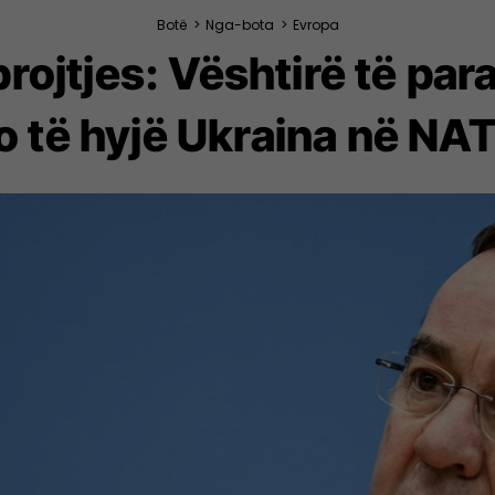
Botë
>
Nga-bota
>
Evropa
brojtjes: Vështirë të par
o të hyjë Ukraina në NA