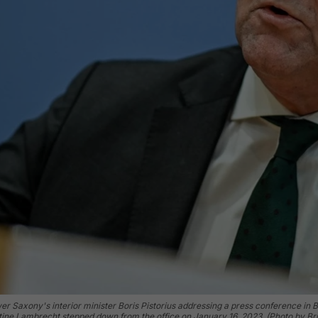
r Saxony's interior minister Boris Pistorius addressing a press conference in B
tine Lambrecht stepped down from the office on January 16, 2023. (Photo by Br