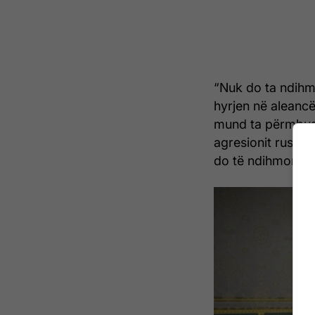
“Nuk do ta ndihm
hyrjen në aleancë
mund ta përmbush
agresionit rus k
do të ndihmonte a