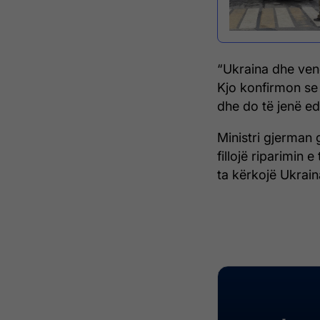
“Ukraina dhe vend
Kjo konfirmon se
dhe do të jenë ed
Ministri gjerman 
fillojë riparimi
ta kërkojë Ukrai