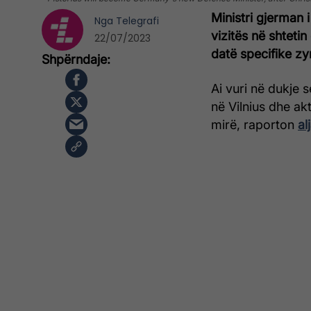
Ministri gjerman i
Nga
Telegrafi
vizitës në shteti
22/07/2023
datë specifike zy
Ai vuri në dukje s
në Vilnius dhe a
mirë, raporton
al