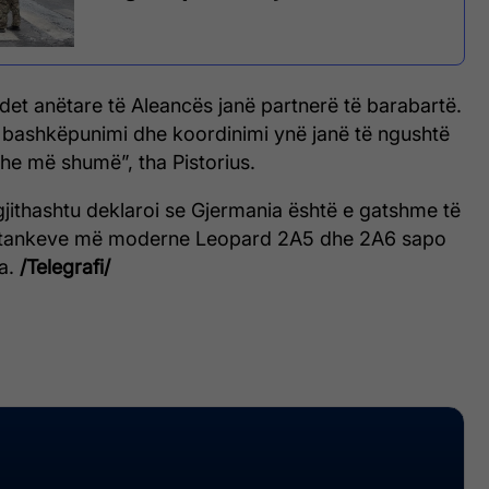
et anëtare të Aleancës janë partnerë të barabartë.
 bashkëpunimi dhe koordinimi ynë janë të ngushtë
he më shumë”, tha Pistorius.
gjithashtu deklaroi se Gjermania është e gatshme të
n e tankeve më moderne Leopard 2A5 dhe 2A6 sapo
na.
/Telegrafi/