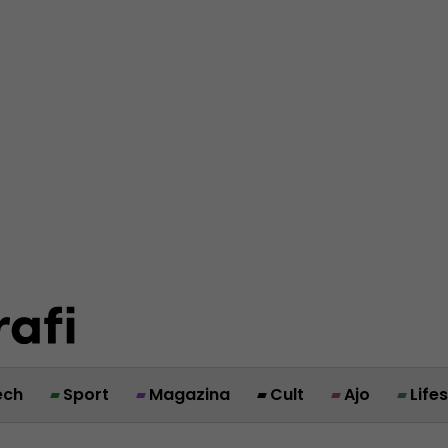
ech
Sport
Magazina
Cult
Ajo
Life