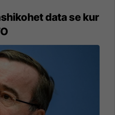
ashikohet data se kur
TO