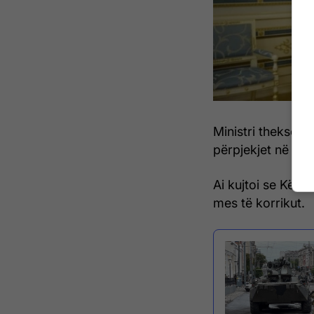
Ministri theksoi 
përpjekjet në mbë
Ai kujtoi se Këshi
mes të korrikut.