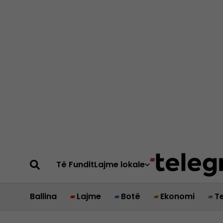
Të Fundit
Lajme lokale
Ballina
Lajme
Botë
Ekonomi
T