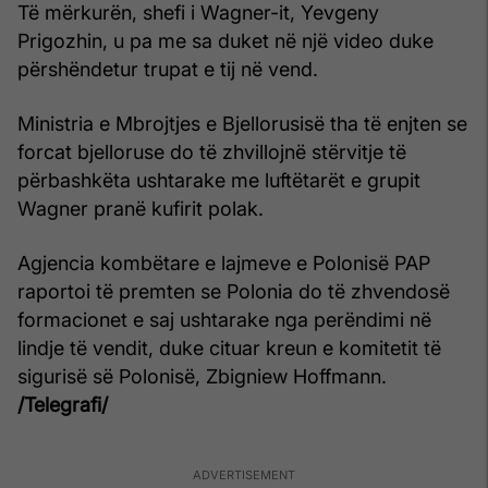
Të mërkurën, shefi i Wagner-it, Yevgeny
Prigozhin, u pa me sa duket në një video duke
përshëndetur trupat e tij në vend.
Ministria e Mbrojtjes e Bjellorusisë tha të enjten se
forcat bjelloruse do të zhvillojnë stërvitje të
përbashkëta ushtarake me luftëtarët e grupit
Wagner pranë kufirit polak.
Agjencia kombëtare e lajmeve e Polonisë PAP
raportoi të premten se Polonia do të zhvendosë
formacionet e saj ushtarake nga perëndimi në
lindje të vendit, duke cituar kreun e komitetit të
sigurisë së Polonisë, Zbigniew Hoffmann.
/Telegrafi/