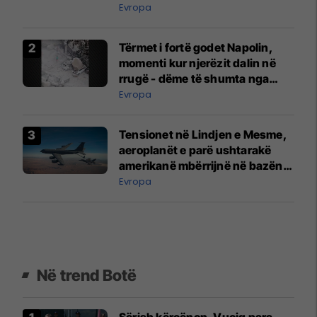
së?
Evropa
Tërmet i fortë godet Napolin,
momenti kur njerëzit dalin në
rrugë - dëme të shumta nga
rrëshqitjet e dheut
Evropa
Tensionet në Lindjen e Mesme,
aeroplanët e parë ushtarakë
amerikanë mbërrijnë në bazën
ajrore në Bullgari
Evropa
Në trend Botë
Sërish kërcënon, Vuçiq para