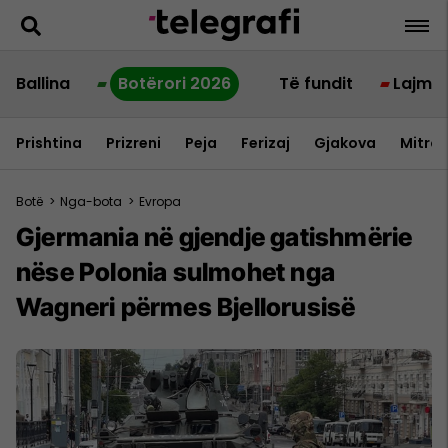
Ballina
Botërori 2026
Të fundit
Lajme
Prishtina
Prizreni
Peja
Ferizaj
Gjakova
Mitrov
Botë
>
Nga-bota
>
Evropa
Gjermania në gjendje gatishmërie
nëse Polonia sulmohet nga
Wagneri përmes Bjellorusisë