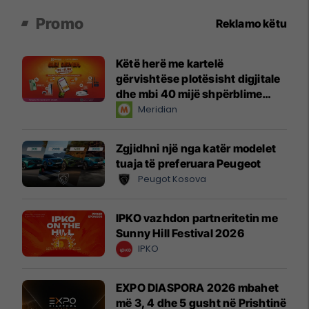
Promo
Reklamo këtu
Këtë herë me kartelë
gërvishtëse plotësisht digjitale
dhe mbi 40 mijë shpërblime
instant!
Meridian
Zgjidhni një nga katër modelet
tuaja të preferuara Peugeot
Peugot Kosova
IPKO vazhdon partneritetin me
Sunny Hill Festival 2026
IPKO
EXPO DIASPORA 2026 mbahet
më 3, 4 dhe 5 gusht në Prishtinë