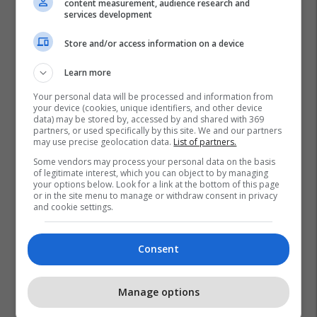
content measurement, audience research and
services development
Store and/or access information on a device
Learn more
Your personal data will be processed and information from
your device (cookies, unique identifiers, and other device
data) may be stored by, accessed by and shared with 369
partners, or used specifically by this site. We and our partners
may use precise geolocation data.
List of partners.
Some vendors may process your personal data on the basis
of legitimate interest, which you can object to by managing
Gjermania
Kriza Në Ukrainë
Polonia
your options below. Look for a link at the bottom of this page
or in the site menu to manage or withdraw consent in privacy
and cookie settings.
Consent
Manage options