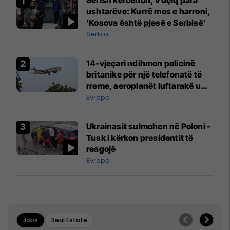
ushtarëve: Kurrë mos e harroni,
'Kosova është pjesë e Serbisë'
Serbia
14-vjeçari ndihmon policinë
britanike për një telefonatë të
rreme, aeroplanët luftarakë u
ngritën në ajër për të
Evropa
interceptuar fluturaken e Qatar
Airways që po shkonte drejt
Ukrainasit sulmohen në Poloni -
Mançesterit
Tusk i kërkon presidentit të
reagojë
Evropa
Jobs
Real Estate