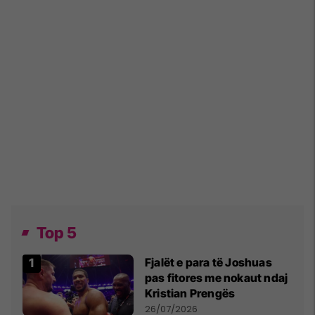
Top 5
Fjalët e para të Joshuas
pas fitores me nokaut ndaj
Kristian Prengës
26/07/2026