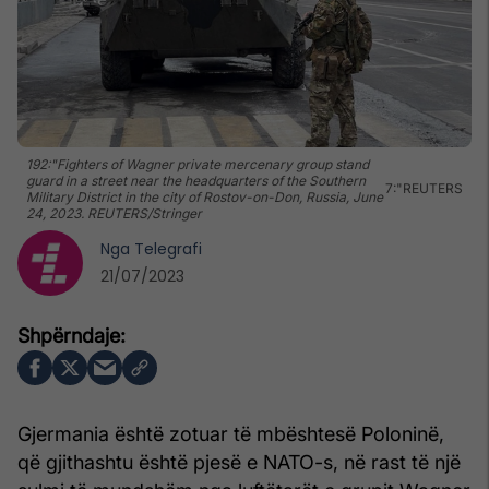
192:"Fighters of Wagner private mercenary group stand
guard in a street near the headquarters of the Southern
7:"REUTERS
Military District in the city of Rostov-on-Don, Russia, June
24, 2023. REUTERS/Stringer
Nga
Telegrafi
21/07/2023
Gjermania është zotuar të mbështesë Poloninë,
që gjithashtu është pjesë e NATO-s, në rast të një