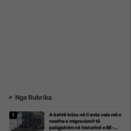
Nga Rubrika
A është kriza në Ceuta vala më e
madhe e migracionit të
paligjshëm në historinë e BE-