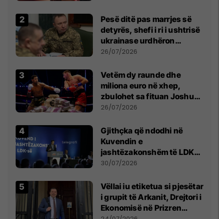
Pesë ditë pas marrjes së
detyrës, shefi i ri i ushtrisë
ukrainase urdhëron
kontroll të madh
26/07/2026
Vetëm dy raunde dhe
miliona euro në xhep,
zbulohet sa fituan Joshua
e Prenga
26/07/2026
Gjithçka që ndodhi në
Kuvendin e
jashtëzakonshëm të LDK-
së
30/07/2026
Vëllai iu etiketua si pjesëtar
i grupit të Arkanit, Drejtori i
Ekonomisë në Prizren
mohon pretendimet
24/07/2026