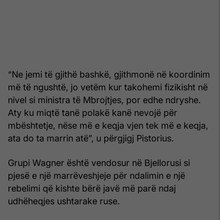
“Ne jemi të gjithë bashkë, gjithmonë në koordinim
më të ngushtë, jo vetëm kur takohemi fizikisht në
nivel si ministra të Mbrojtjes, por edhe ndryshe.
Aty ku miqtë tanë polakë kanë nevojë për
mbështetje, nëse më e keqja vjen tek më e keqja,
ata do ta marrin atë”, u përgjigj Pistorius.
Grupi Wagner është vendosur në Bjellorusi si
pjesë e një marrëveshjeje për ndalimin e një
rebelimi që kishte bërë javë më parë ndaj
udhëheqjes ushtarake ruse.