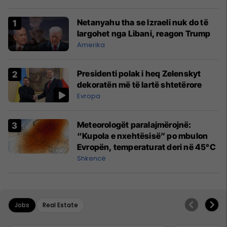
Netanyahu tha se Izraeli nuk do të
largohet nga Libani, reagon Trump
Amerika
Presidenti polak i heq Zelenskyt
dekoratën më të lartë shtetërore
Evropa
Meteorologët paralajmërojnë:
“Kupola e nxehtësisë” po mbulon
Evropën, temperaturat deri në 45°C
Shkencë
Jobs
Real Estate