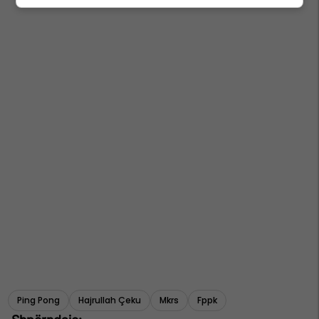
Ping Pong
Hajrullah Çeku
Mkrs
Fppk