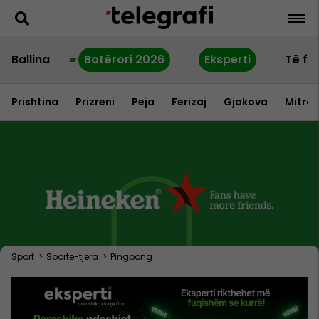
Ballina
Botërori 2026
Eksperti
Të fu
Prishtina
Prizreni
Peja
Ferizaj
Gjakova
Mitrov
Sport
>
Sporte-tjera
>
Pingpong