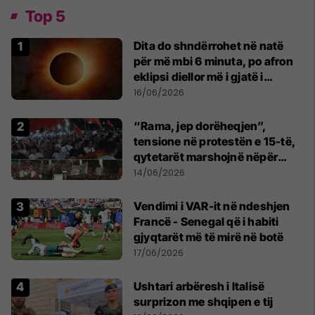
Top 5
Dita do shndërrohet në natë
për më mbi 6 minuta, po afron
eklipsi diellor më i gjatë i
shekullit të 21-të
16/06/2026
“Rama, jep dorëheqjen”,
tensione në protestën e 15-të,
qytetarët marshojnë nëpër
kryeqytet
14/06/2026
Vendimi i VAR-it në ndeshjen
Francë - Senegal që i habiti
gjyqtarët më të mirë në botë
17/06/2026
Ushtari arbëresh i Italisë
surprizon me shqipen e tij