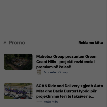
Promo
Reklamo këtu
Mabetex Group prezanton Green
Coast Hills - projekti rezidencial
premium në Palasë
Mabetex Group
SCAN Ride and Delivery zgjedh Auto
Mita dhe Dacia Duster Hybrid për
projektin më të ri të taksive në
Prishtinë
Auto Mita