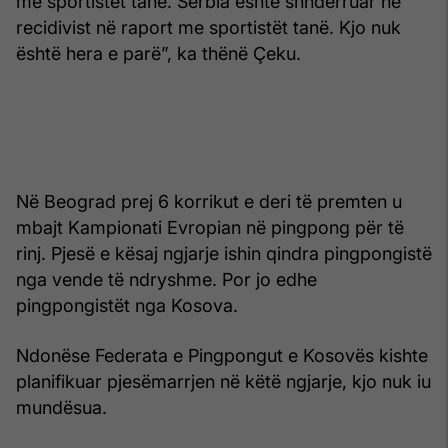
me sportistët tanë. Serbia është shndërruar në
recidivist në raport me sportistët tanë. Kjo nuk
është hera e parë”, ka thënë Çeku.
Në Beograd prej 6 korrikut e deri të premten u
mbajt Kampionati Evropian në pingpong për të
rinj. Pjesë e kësaj ngjarje ishin qindra pingpongistë
nga vende të ndryshme. Por jo edhe
pingpongistët nga Kosova.
Ndonëse Federata e Pingpongut e Kosovës kishte
planifikuar pjesëmarrjen në këtë ngjarje, kjo nuk iu
mundësua.