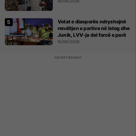
18/06/2026
Votat e diasporës ndryshojnë
renditjen e partive në Istog dhe
Junik, LVV-ja del forcë e parë
15/06/2026