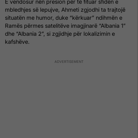
E vendosur nën presion për të fituar sfidën e
mbledhjes së lepujve, Ahmeti zgjodhi ta trajtojë
situatën me humor, duke “kërkuar” ndihmën e
Ramës përmes satelitëve imagjinarë “Albania 1”
dhe “Albania 2”, si zgjidhje për lokalizimin e
kafshëve.