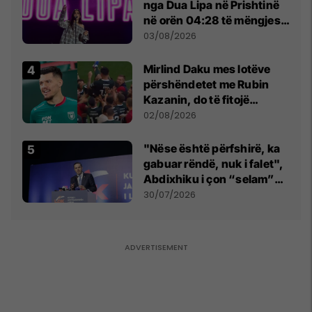
nga Dua Lipa në Prishtinë
në orën 04:28 të mëngjesit
- dhe bota digjitale serbe
03/08/2026
shpall gjendjen e luftës
Mirlind Daku mes lotëve
përshëndetet me Rubin
Kazanin, do të fitojë
miliona te Spartak Moska
02/08/2026
"Nëse është përfshirë, ka
gabuar rëndë, nuk i falet",
Abdixhiku i çon “selam”
Përparim Ramës
30/07/2026