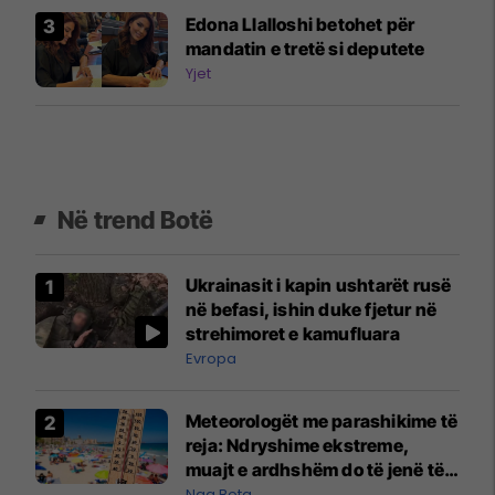
Edona Llalloshi betohet për
mandatin e tretë si deputete
Yjet
Në trend Botë
Ukrainasit i kapin ushtarët rusë
në befasi, ishin duke fjetur në
strehimoret e kamufluara
Evropa
Meteorologët me parashikime të
reja: Ndryshime ekstreme,
muajt e ardhshëm do të jenë të
pazakontë
Nga Bota