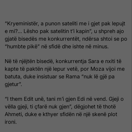
“Kryeministër, a punon sateliti me i gjet pak lepujt
e mi?… Lësho pak satelitin t’i kapin”, u shpreh ajo
gjatë bisedës me konkurrentët, ndërsa shtoi se po
“humbte pikë” në sfidë dhe ishte në minus.
Në të njëjtën bisedë, konkurrentja Sara e nxiti të
kapte të paktën një lepur vetë, por Moza vijoi me
batuta, duke insistuar se Rama “nuk lë gjë pa
gjetur”.
“I them Edit unë, tani m’i gjen Edi në vend. Gjeji o
vëlla gjeji, ti çfarë nuk gjen”, dëgjohet të thotë
Ahmeti, duke e kthyer sfidën në një skenë plot
ironi.