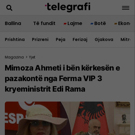
Ballina
Të fundit
Lajme
Botë
Ekono
Prishtina
Prizreni
Peja
Ferizaj
Gjakova
Mitrov
Magazina
>
Yjet
Mimoza Ahmeti i bën kërkesën e
pazakontë nga Ferma VIP 3
kryeministrit Edi Rama