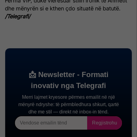
Ferma VIP, duke vlerësuar stilin ironik të Ahmetit
dhe mënyrën si e kthen çdo situatë në batutë.
/Telegrafi/