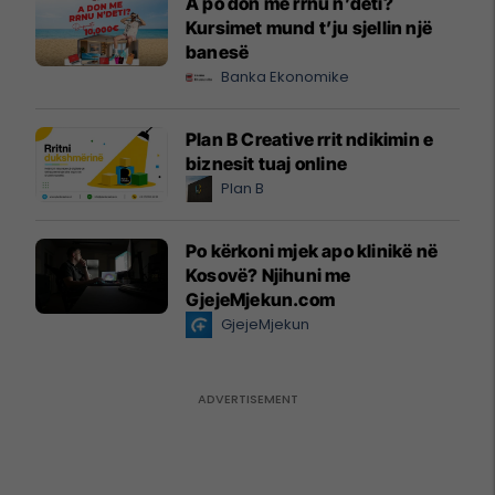
A po don me rrnu n’deti?
Kursimet mund t’ju sjellin një
banesë
Banka Ekonomike
Plan B Creative rrit ndikimin e
biznesit tuaj online
Plan B
Po kërkoni mjek apo klinikë në
Kosovë? Njihuni me
GjejeMjekun.com
GjejeMjekun