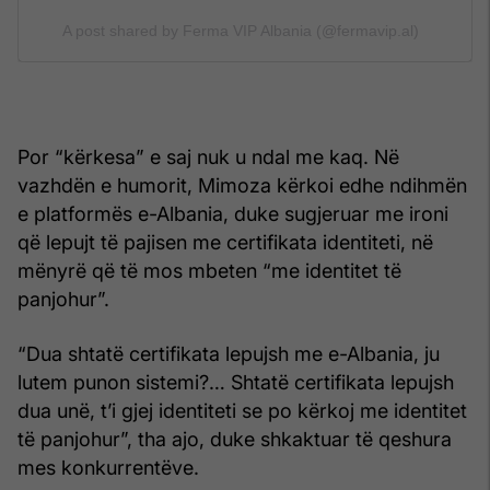
A post shared by Ferma VIP Albania (@fermavip.al)
Por “kërkesa” e saj nuk u ndal me kaq. Në
vazhdën e humorit, Mimoza kërkoi edhe ndihmën
e platformës e-Albania, duke sugjeruar me ironi
që lepujt të pajisen me certifikata identiteti, në
mënyrë që të mos mbeten “me identitet të
panjohur”.
“Dua shtatë certifikata lepujsh me e-Albania, ju
lutem punon sistemi?… Shtatë certifikata lepujsh
dua unë, t’i gjej identiteti se po kërkoj me identitet
të panjohur”, tha ajo, duke shkaktuar të qeshura
mes konkurrentëve.