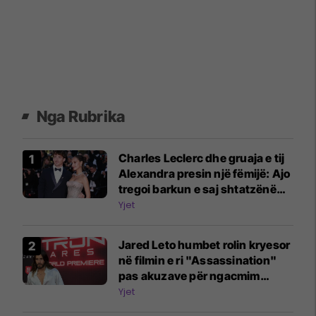
Nga Rubrika
Charles Leclerc dhe gruaja e tij
Alexandra presin një fëmijë: Ajo
tregoi barkun e saj shtatzënë
me bikini
Yjet
Jared Leto humbet rolin kryesor
në filmin e ri "Assassination"
pas akuzave për ngacmim
seksual
Yjet