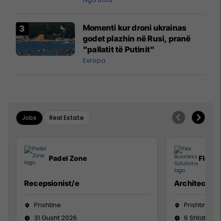
Momenti kur droni ukrainas
godet plazhin në Rusi, pranë
"pallatit të Putinit"
Evropa
Jobs
Real Estate
Padel Zone
Flex B
Recepsionist/e
Architect
Prishtine
Prishtinë
31 Gusht 2026
6 Shtator 2