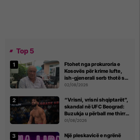
Top 5
Ftohet nga prokuroria e
Kosovës për krime lufte,
ish-gjenerali serb thotë se
dikush e tradhtoi në
02/08/2026
Beograd
“Vrisni, vrisni shqiptarët”,
skandal në UFC Beograd:
Buzukja u përball me thirrje
anti-shqiptare nga
01/08/2026
tribunat
Një pleskavicë e ngrënë