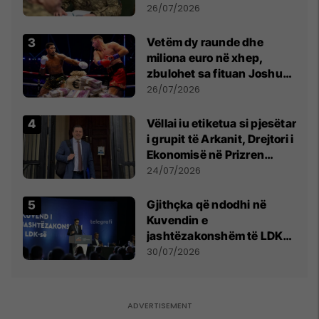
kontroll të madh
26/07/2026
Vetëm dy raunde dhe
miliona euro në xhep,
zbulohet sa fituan Joshua
e Prenga
26/07/2026
Vëllai iu etiketua si pjesëtar
i grupit të Arkanit, Drejtori i
Ekonomisë në Prizren
mohon pretendimet
24/07/2026
Gjithçka që ndodhi në
Kuvendin e
jashtëzakonshëm të LDK-
së
30/07/2026