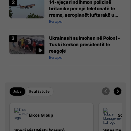
14-vjeçari ndihmon policinë
britanike për një telefonatë të
rreme, aeroplanët luftarakë u
ngritën në ajër për të
Evropa
interceptuar fluturaken e Qatar
Airways që po shkonte drejt
Ukrainasit sulmohen në Poloni -
Mançesterit
Tusk i kërkon presidentit të
reagojë
Evropa
Jobs
Real Estate
Elkos Group
Solac
Specialist Mishi (Kasap)
Sales Devel