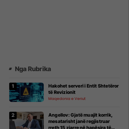
Nga Rubrika
Hakohet serveri i Entit Shtetëror
të Revizionit
Maqedonia e Veriut
Angellov: Gjatë muajit korrik,
mesatarisht janë regjistruar
rreth 15 zjarre në hapësira të