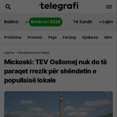
Ballina
Botërori 2026
Të fundit
Lajme
Prishtina
Prizreni
Peja
Ferizaj
Gjakova
Mitrov
Lajme
>
Maqedonia e Veriut
Mickoski: TEV Osllomej nuk do të
paraqet rrezik për shëndetin e
popullsisë lokale