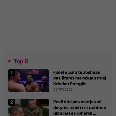
Top 5
Fjalët e para të Joshuas
pas fitores me nokaut ndaj
Kristian Prengës
26/07/2026
Pesë ditë pas marrjes së
detyrës, shefi i ri i ushtrisë
ukrainase urdhëron