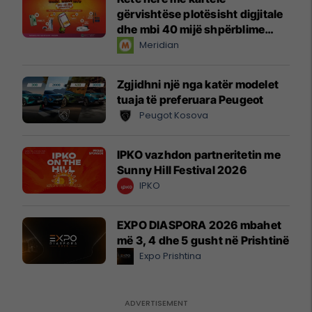
gërvishtëse plotësisht digjitale
dhe mbi 40 mijë shpërblime
instant!
Meridian
Zgjidhni një nga katër modelet
tuaja të preferuara Peugeot
Peugot Kosova
IPKO vazhdon partneritetin me
Sunny Hill Festival 2026
IPKO
EXPO DIASPORA 2026 mbahet
më 3, 4 dhe 5 gusht në Prishtinë
Expo Prishtina