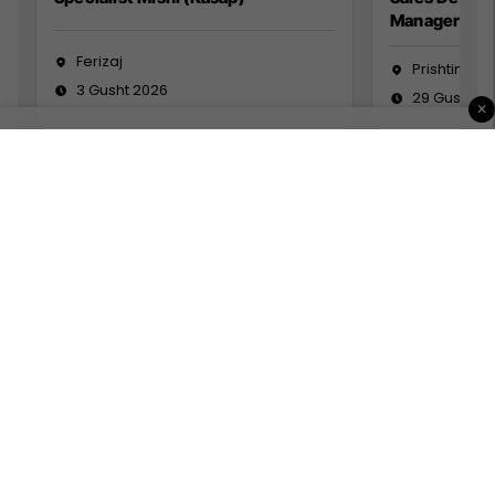
Manager
Ferizaj
Prishtinë
3 Gusht 2026
29 Gusht 2
×