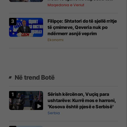
hapura çdo ditë
Maqedonia e Veriut
Filipçe: Shtatori do të sjellë rritje
të çmimeve, Qeveria nuk po
ndërmerr asnjë veprim
Ekonomi
Në trend Botë
Sërish kërcënon, Vuçiq para
ushtarëve: Kurrë mos e harroni,
'Kosova është pjesë e Serbisë'
Serbia