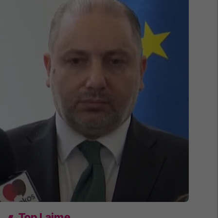
Top Lajme