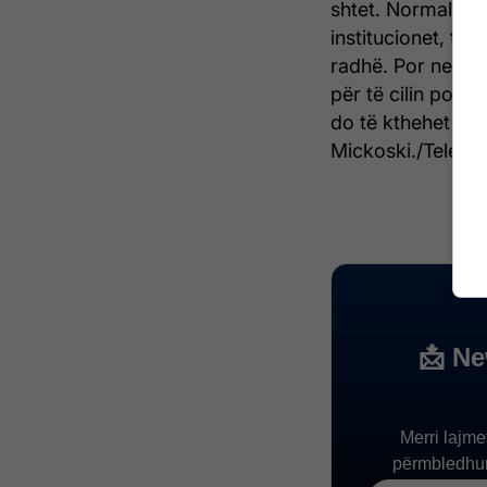
shtet. Normalisht,
institucionet, të 
radhë. Por ne si 
për të cilin po fl
do të kthehet dhe 
Mickoski./Telegra