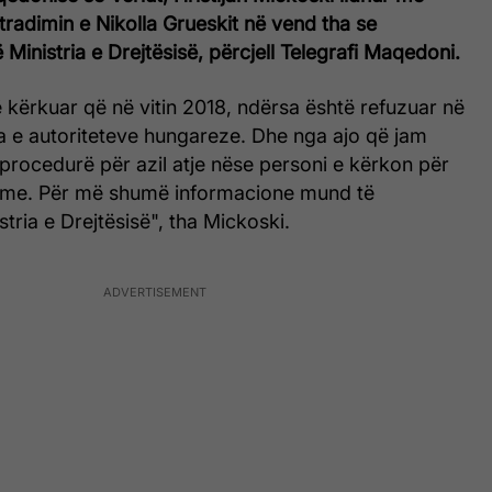
radimin e Nikolla Grueskit në vend tha se
 Ministria e Drejtësisë, përcjell Telegrafi Maqedoni.
 kërkuar që në vitin 2018, ndërsa është refuzuar në
a e autoriteteve hungareze. Dhe nga ajo që jam
 procedurë për azil atje nëse personi e kërkon për
hme. Për më shumë informacione mund të
stria e Drejtësisë", tha Mickoski.