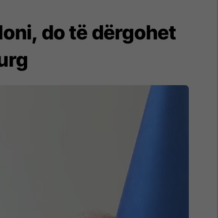
oni, do të dërgohet
burg