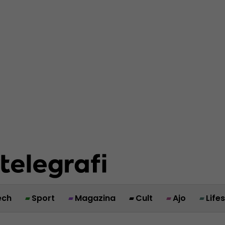
ech
Sport
Magazina
Cult
Ajo
Life