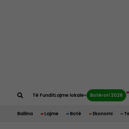
Të Fundit
Lajme lokale
Botërori 2026
Ballina
Lajme
Botë
Ekonomi
T