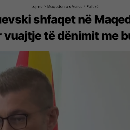
Lajme
>
Maqedonia e Veriut
>
Politikë
evski shfaqet në Maqed
 vuajtje të dënimit me 