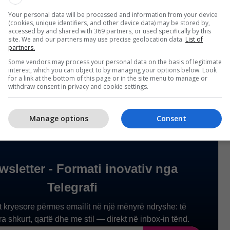
 secili person ka të drejtë të shfrytëzojë
Your personal data will be processed and information from your device
drejtat e tyre, të parashtrojë ankesa, e kështu me
(cookies, unique identifiers, and other device data) may be stored by,
qeveri kemi aktvendim në fuqi, me të cilën, personi
accessed by and shared with 369 partners, or used specifically by this
site. We and our partners may use precise geolocation data.
List of
isni tani, dërgohet për vuajtje të dënimit me burg. Ku
partners.
nëse do të kthehet, nuk kam pritje të tilla”, tha
Some vendors may process your personal data on the basis of legitimate
interest, which you can object to by managing your options below. Look
fi/
for a link at the bottom of this page or in the site menu to manage or
withdraw consent in privacy and cookie settings.
Manage options
Consent