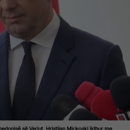
qedonisë së Veriut, Hristijan Mickoski lidhur me