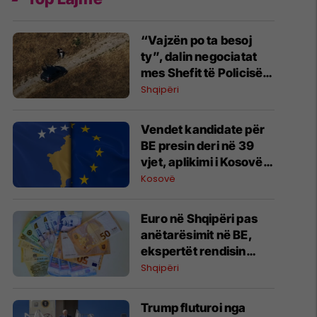
“Vajzën po ta besoj
ty”, dalin negociatat
mes Shefit të Policisë
së Roskovecit dhe
Shqipëri
Refit Buzit
​Vendet kandidate për
BE presin deri në 39
vjet, aplikimi i Kosovës
ende nuk u shqyrtua
Kosovë
Euro në Shqipëri pas
anëtarësimit në BE,
ekspertët rendisin
përfitimet ekonomike
Shqipëri
Trump fluturoi nga