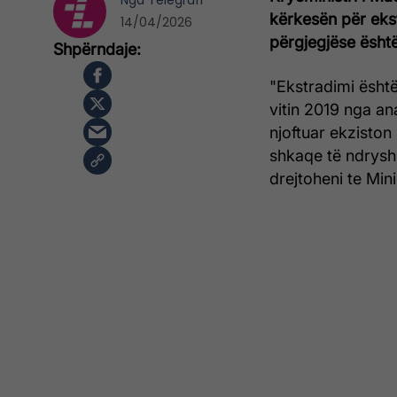
Nga
Telegrafi
kërkesën për ekst
14/04/2026
përgjegjëse është
"Ekstradimi është
vitin 2019 nga an
njoftuar ekziston
shkaqe të ndrys
drejtoheni te Mini