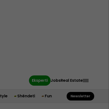
Eksperti
Jobs
Real Estate
style
Shëndeti
Fun
Newsletter