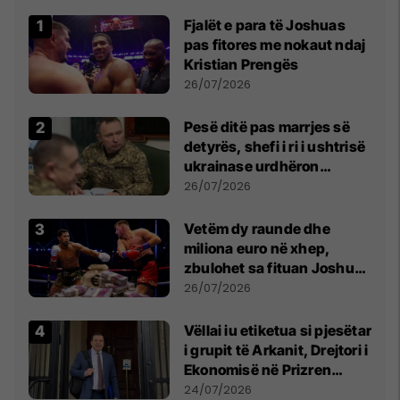
Fjalët e para të Joshuas
pas fitores me nokaut ndaj
Kristian Prengës
26/07/2026
Pesë ditë pas marrjes së
detyrës, shefi i ri i ushtrisë
ukrainase urdhëron
kontroll të madh
26/07/2026
Vetëm dy raunde dhe
miliona euro në xhep,
zbulohet sa fituan Joshua
e Prenga
26/07/2026
Vëllai iu etiketua si pjesëtar
i grupit të Arkanit, Drejtori i
Ekonomisë në Prizren
mohon pretendimet
24/07/2026