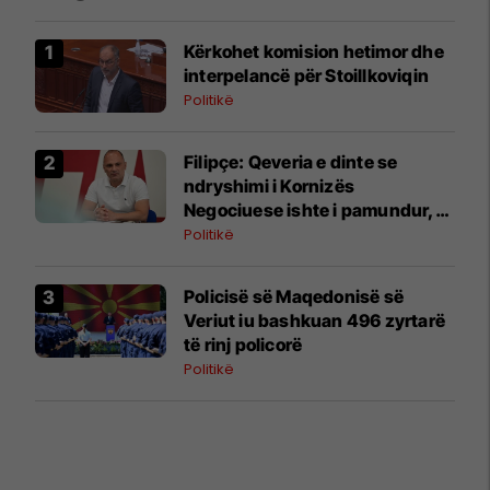
Kërkohet komision hetimor dhe
interpelancë për Stoillkoviqin
Politikë
Filipçe: Qeveria e dinte se
ndryshimi i Kornizës
Negociuese ishte i pamundur,
por zgjodhi të luante me
Politikë
emocionet e njerëzve
Policisë së Maqedonisë së
Veriut iu bashkuan 496 zyrtarë
të rinj policorë
Politikë