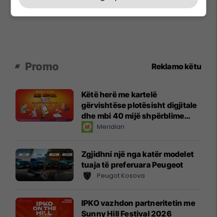
Promo
Reklamo këtu
Këtë herë me kartelë
gërvishtëse plotësisht digjitale
dhe mbi 40 mijë shpërblime
instant!
Meridian
Zgjidhni një nga katër modelet
tuaja të preferuara Peugeot
Peugot Kosova
IPKO vazhdon partneritetin me
Sunny Hill Festival 2026