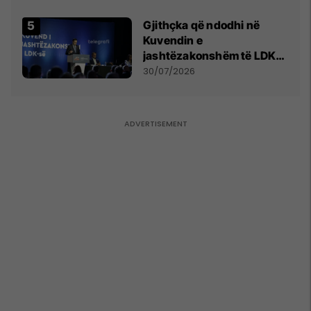
Gjithçka që ndodhi në
Kuvendin e
jashtëzakonshëm të LDK-
së
30/07/2026