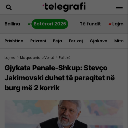
Ballina
Botërori 2026
Të fundit
Lajme
Prishtina
Prizreni
Peja
Ferizaj
Gjakova
Mitrov
Lajme
>
Maqedonia e Veriut
>
Politikë
Gjykata Penale-Shkup: Stevço
Jakimovski duhet të paraqitet në
burg më 2 korrik