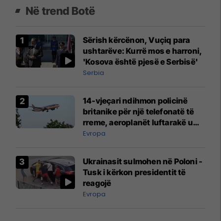
Në trend Botë
Sërish kërcënon, Vuçiq para
ushtarëve: Kurrë mos e harroni,
'Kosova është pjesë e Serbisë'
Serbia
14-vjeçari ndihmon policinë
britanike për një telefonatë të
rreme, aeroplanët luftarakë u
ngritën në ajër për të
Evropa
interceptuar fluturaken e Qatar
Airways që po shkonte drejt
Ukrainasit sulmohen në Poloni -
Mançesterit
Tusk i kërkon presidentit të
reagojë
Evropa