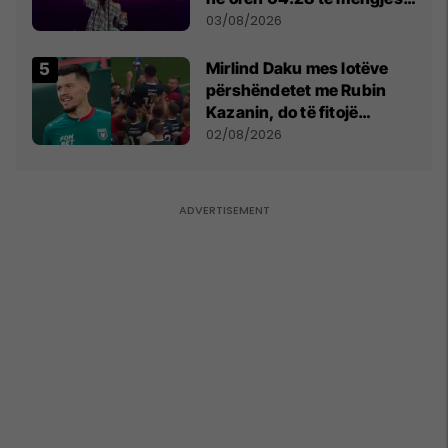
- dhe bota digjitale serbe
03/08/2026
shpall gjendjen e luftës
Mirlind Daku mes lotëve
përshëndetet me Rubin
Kazanin, do të fitojë
miliona te Spartak Moska
02/08/2026