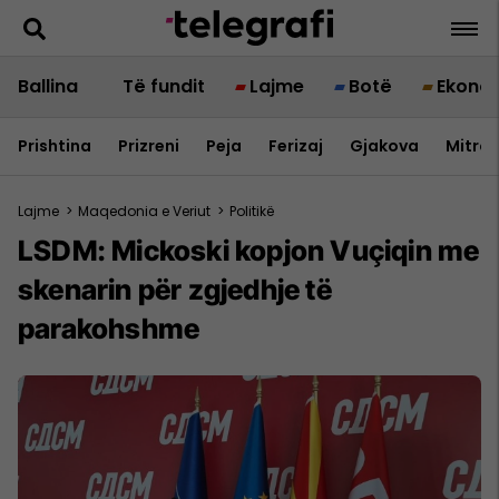
Ballina
Të fundit
Lajme
Botë
Ekono
Prishtina
Prizreni
Peja
Ferizaj
Gjakova
Mitrov
Lajme
>
Maqedonia e Veriut
>
Politikë
LSDM: Mickoski kopjon Vuçiqin me
skenarin për zgjedhje të
parakohshme