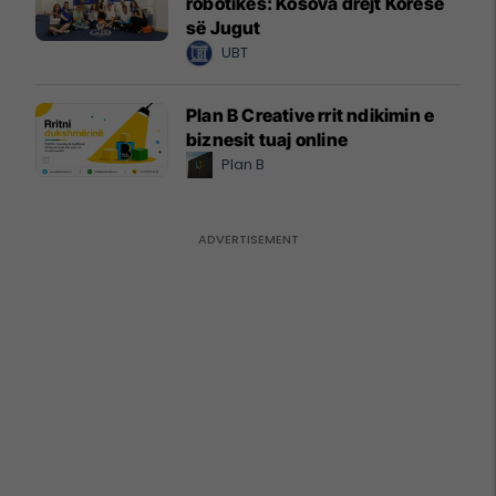
robotikës: Kosova drejt Koresë
së Jugut
UBT
Plan B Creative rrit ndikimin e
biznesit tuaj online
Plan B