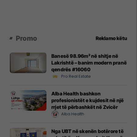
Promo
Reklamo këtu
Banesë 98.96m² në shitje në
Lakrishtë – banim modern pranë
qendrës #16060
Pro Real Estate
Alba Health bashkon
profesionistët e kujdesit në një
rrjet të përbashkët në Zvicër
Alba Health
Nga UBT në skenën botërore të