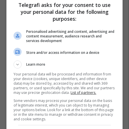
Telegrafi asks for your consent to use
your personal data for the following
purposes:
Personalised advertising and content, advertising and
content measurement, audience research and
services development
Store and/or access information on a device
Learn more
Your personal data will be processed and information from
your device (cookies, unique identifiers, and other device
data) may be stored by, accessed by and shared with 369
partners, or used specifically by this site. We and our partners
may use precise geolocation data.
List of partners.
Some vendors may process your personal data on the basis
Lsdm
of legitimate interest, which you can object to by managing
your options below. Look for a link at the bottom of this page
or in the site menu to manage or withdraw consent in privacy
and cookie settings.