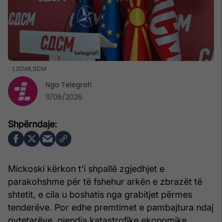
LSDM
LSDM
Nga
Telegrafi
11/06/2026
Mickoski kërkon t'i shpallë zgjedhjet e
parakohshme për të fshehur arkën e zbrazët të
shtetit, e cila u boshatis nga grabitjet përmes
tenderëve. Por edhe premtimet e pambajtura ndaj
qytetarëve, gjendja katastrofike ekonomike,