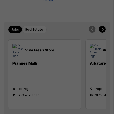
Jobs
Real Estate
Viva Fresh Store
Viva F
Pranues Malli
Arkatare
Ferizaj
Pejë
19 Gusht 2026
31 Gusht 20