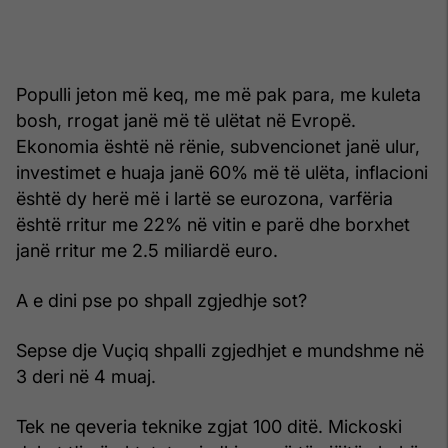
Populli jeton më keq, me më pak para, me kuleta
bosh, rrogat janë më të ulëtat në Evropë.
Ekonomia është në rënie, subvencionet janë ulur,
investimet e huaja janë 60% më të ulëta, inflacioni
është dy herë më i lartë se eurozona, varfëria
është rritur me 22% në vitin e parë dhe borxhet
janë rritur me 2.5 miliardë euro.
A e dini pse po shpall zgjedhje sot?
Sepse dje Vuçiq shpalli zgjedhjet e mundshme në
3 deri në 4 muaj.
Tek ne qeveria teknike zgjat 100 ditë. Mickoski