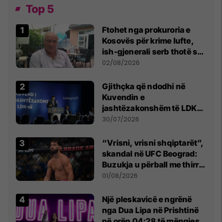
Top 5
Ftohet nga prokuroria e
Kosovës për krime lufte,
ish-gjenerali serb thotë se
dikush e tradhtoi në
02/08/2026
Beograd
Gjithçka që ndodhi në
Kuvendin e
jashtëzakonshëm të LDK-
së
30/07/2026
“Vrisni, vrisni shqiptarët”,
skandal në UFC Beograd:
Buzukja u përball me thirrje
anti-shqiptare nga
01/08/2026
tribunat
Një pleskavicë e ngrënë
nga Dua Lipa në Prishtinë
në orën 04:28 të mëngjesit