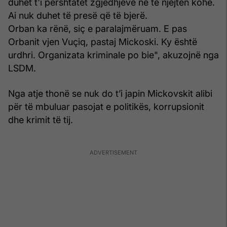
duhet t'i përshtatet zgjedhjeve në të njëjtën kohë.
Ai nuk duhet të presë që të bjerë.
Orban ka rënë, siç e paralajmëruam. E pas
Orbanit vjen Vuçiq, pastaj Mickoski. Ky është
urdhri. Organizata kriminale po bie", akuzojnë nga
LSDM.
Nga atje thonë se nuk do t’i japin Mickovskit alibi
për të mbuluar pasojat e politikës, korrupsionit
dhe krimit të tij.