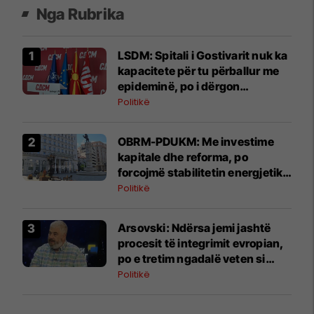
Nga Rubrika
LSDM: Spitali i Gostivarit nuk ka
kapacitete për tu përballur me
epideminë, po i dërgon
pacientët në Tetovë
Politikë
OBRM-PDUKM: Me investime
kapitale dhe reforma, po
forcojmë stabilitetin energjetik
të Maqedonisë
Politikë
Arsovski: Ndërsa jemi jashtë
procesit të integrimit evropian,
po e tretim ngadalë veten si
"bretkosat"
Politikë