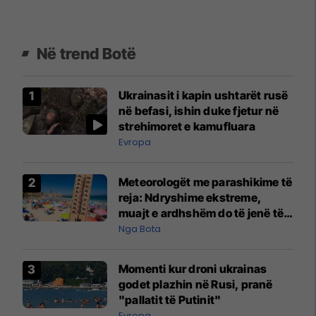
Në trend Botë
Ukrainasit i kapin ushtarët rusë
në befasi, ishin duke fjetur në
strehimoret e kamufluara
Evropa
Meteorologët me parashikime të
reja: Ndryshime ekstreme,
muajt e ardhshëm do të jenë të
pazakontë
Nga Bota
Momenti kur droni ukrainas
godet plazhin në Rusi, pranë
"pallatit të Putinit"
Evropa