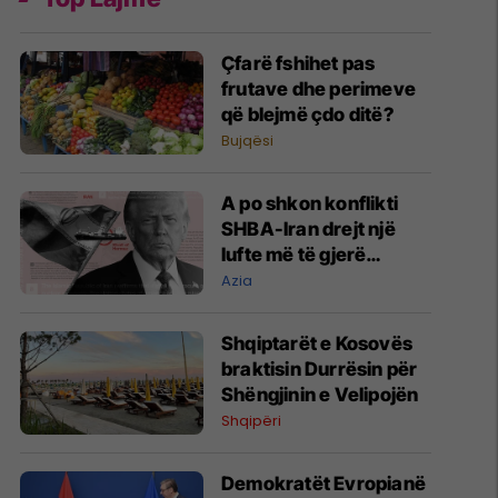
​Çfarë fshihet pas
frutave dhe perimeve
që blejmë çdo ditë?
Bujqësi
A po shkon konflikti
SHBA-Iran drejt një
lufte më të gjerë
rajonale?
Azia
Shqiptarët e Kosovës
braktisin Durrësin për
Shëngjinin e Velipojën
Shqipëri
Demokratët Evropianë