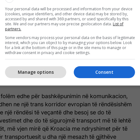
Your personal data will be processed and information from your device
(cookies, unique identifiers, and other device data) may be stored by,
accessed by and shared with 369 partners, or used specifically by this
site. We and our partners may use precise geolocation data.
List of
partners.
Some vendors may process your personal data on the basis of legitimate
interest, which you can object to by managing your options below. Look
for a link at the bottom of this page or in the site menu to manage or
withdraw consent in privacy and cookie settings.
tri kroat theksin e vuri te infrastruktura rrugore
Manage options
Consent
i dy shteteve në fushën e sigurisë së
e transport më të lehtë të mallrave.
 folëm edhe për bashkëpunimin në komunikacion,
dhen ne një trans korridor evropian të rëndësishëm
e një rëndësi të veçantë dhe besoj se do të
estimet dhe do të sigurojmë transport më të lehtë
ët, më vjen mirë që Kroacia me ndryshimet për të
ër transportuesit u dha një mesazh të gjithëve