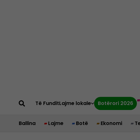
Të Fundit
Lajme lokale
Botërori 2026
Ballina
Lajme
Botë
Ekonomi
T