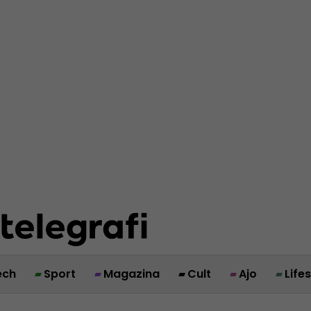
ech
Sport
Magazina
Cult
Ajo
Life