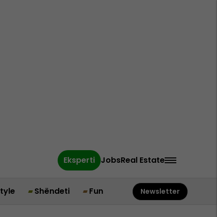
Eksperti
Jobs
Real Estate
style
Shëndeti
Fun
Newsletter