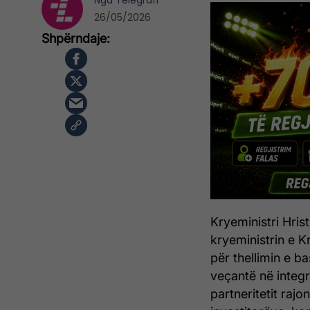
Nga
Telegrafi
26/05/2026
Kryeministri Hrist
kryeministrin e K
për thellimin e 
veçantë në integr
partneritetit raj