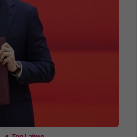
Top Lajme