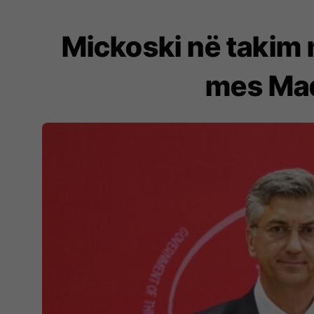
Mickoski në takim
mes Maq