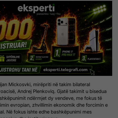
ijan Mickosvki, mirëpriti në takim bilateral
roacisë, Andrej Plenkoviq. Gjatë takimit u bisedua
bashkëpunimit ndërmjet dy vendeve, me fokus të
imin evropian, zhvillimin ekonomik dhe forcimin e
onal. Në fokus ishte edhe bashkëpunimi mes