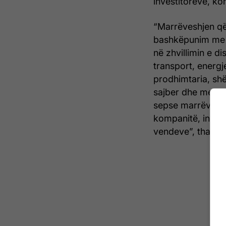
investitorëve, ko
“Marrëveshjen që
bashkëpunim me i
në zhvillimin e d
transport, energje
prodhimtaria, shë
sajber dhe menax
sepse marrëveshja
kompanitë, invest
vendeve”, tha Hri