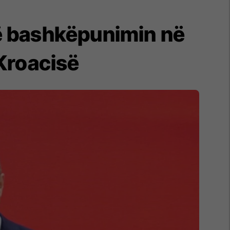
ë bashkëpunimin në
Kroacisë