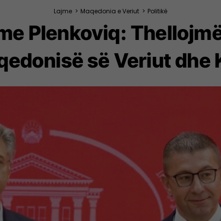
Lajme
>
Maqedonia e Veriut
>
Politikë
 me Plenkoviq: Thellojm
edonisë së Veriut dhe 