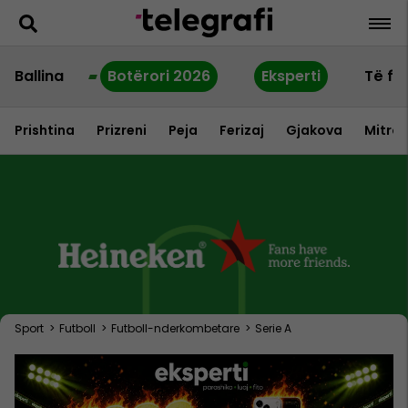
Ballina
Botërori 2026
Eksperti
Të fu
Prishtina
Prizreni
Peja
Ferizaj
Gjakova
Mitrov
Sport
>
Futboll
>
Futboll-nderkombetare
>
Serie A