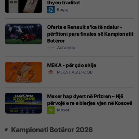
thyen traditat
Buçaj
Oferta e Renault s'ka të ndalur -
përfitoni para finales së Kampionatit
Botëror
Auto Mita
MEKA - për çdo shije
MEKA HALAL FOOD
Mexer hap dyert në Prizren – Një
përvojë e re e blerjes vjen në Kosovë
Mexer
Kampionati Botëror 2026