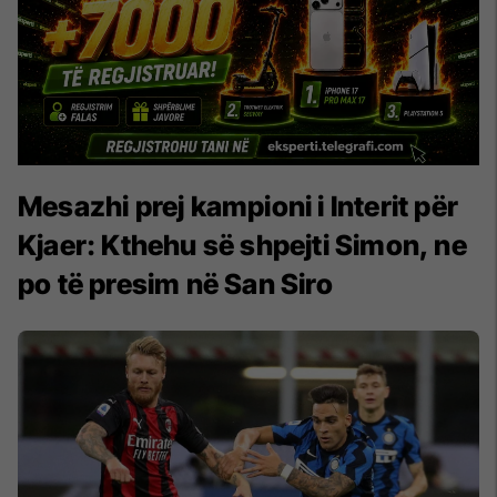
Mesazhi prej kampioni i Interit për
Kjaer: Kthehu së shpejti Simon, ne
po të presim në San Siro