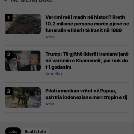
Varrimi më i madh në histori? Rreth
10.2 milionë persona morën pjesë në
funeralin e liderit të Iranit në 1989
Azia
Trump: Të gjithë liderët iranianë janë
në varrimin e Khameneit, por nuk do
t’i godasim
Amerika
Piloti amerikan vritet në Papua,
ushtria indoneziane merr trupin e tij
Azia
Jobs
Real Estate