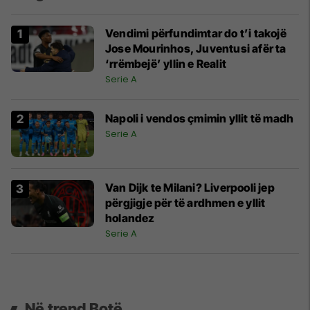
Vendimi përfundimtar do t’i takojë
Jose Mourinhos, Juventusi afër ta
‘rrëmbejë’ yllin e Realit
Serie A
Napoli i vendos çmimin yllit të madh
Serie A
Van Dijk te Milani? Liverpooli jep
përgjigje për të ardhmen e yllit
holandez
Serie A
Në trend Botë