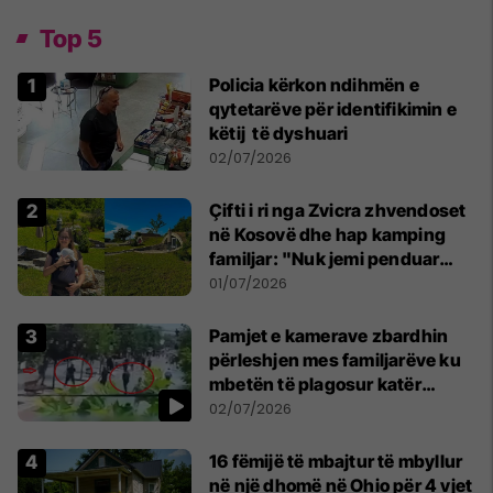
Top 5
Policia kërkon ndihmën e
qytetarëve për identifikimin e
këtij të dyshuari
02/07/2026
Çifti i ri nga Zvicra zhvendoset
në Kosovë dhe hap kamping
familjar: "Nuk jemi penduar
asnjë ditë"
01/07/2026
Pamjet e kamerave zbardhin
përleshjen mes familjarëve ku
mbetën të plagosur katër
persona
02/07/2026
16 fëmijë të mbajtur të mbyllur
në një dhomë në Ohio për 4 vjet