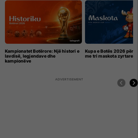
Kampionatet Botërore: Një histori e
Kupa e Botës 2026 për h
lavdisë, legjendave dhe
me tri maskota zyrtare
kampionëve