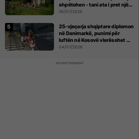
shpëtohen - tani ata i pret një
sfidë e madhe
05/07/2026
25-vjeçarja shqiptare diplomon
në Danimarkë, punimi për
luftën në Kosovë vlerësohet me
notën më të lartë
04/07/2026