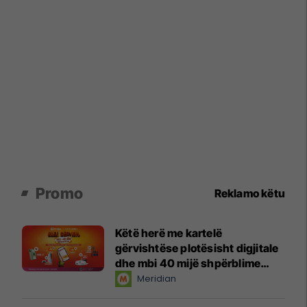
Promo
Reklamo këtu
Këtë herë me kartelë
gërvishtëse plotësisht digjitale
dhe mbi 40 mijë shpërblime
instant!
Meridian