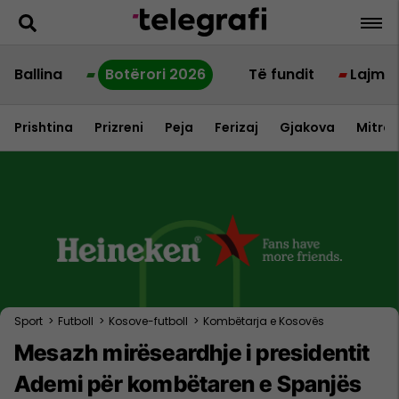
Ballina
Botërori 2026
Të fundit
Lajme
Prishtina
Prizreni
Peja
Ferizaj
Gjakova
Mitrov
Sport
>
Futboll
>
Kosove-futboll
>
Kombëtarja e Kosovës
Mesazh mirëseardhje i presidentit
Ademi për kombëtaren e Spanjës