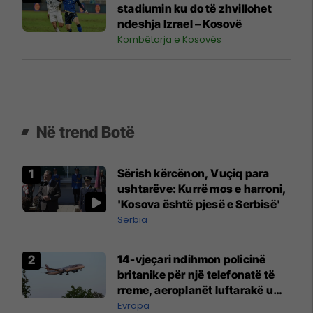
stadiumin ku do të zhvillohet
ndeshja Izrael – Kosovë
Kombëtarja e Kosovës
Në trend Botë
Sërish kërcënon, Vuçiq para
ushtarëve: Kurrë mos e harroni,
'Kosova është pjesë e Serbisë'
Serbia
14-vjeçari ndihmon policinë
britanike për një telefonatë të
rreme, aeroplanët luftarakë u
ngritën në ajër për të
Evropa