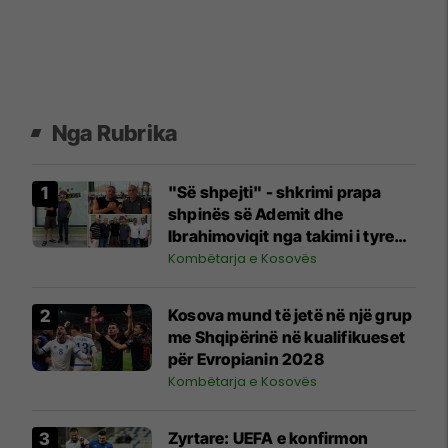
Nga Rubrika
"Së shpejti" - shkrimi prapa
shpinës së Ademit dhe
Ibrahimoviqit nga takimi i tyre
shihet si shenjë që ylli i Bayernit
Kombëtarja e Kosovës
mund të luajë për Kosovën
Kosova mund të jetë në një grup
me Shqipërinë në kualifikueset
për Evropianin 2028
Kombëtarja e Kosovës
Zyrtare: UEFA e konfirmon