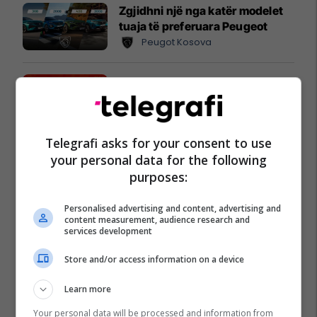
Zgjidhni një nga katër modelet
tuaja të preferuara Peugeot
Peugot Kosova
IPKO vazhdon partneritetin me
Sunny Hill Festival 2026
IPKO
Telegrafi asks for your consent to use
EXPO DIASPORA 2026 mbahet
your personal data for the following
më 3, 4 dhe 5 gusht në Prishtinë
purposes:
Expo Prishtina
Personalised advertising and content, advertising and
content measurement, audience research and
services development
Store and/or access information on a device
Learn more
Your personal data will be processed and information from