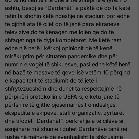
ashtu, besoj se “Dardanët” e paktë që do ta ketë
fatin ta shohin këtë ndeshje në stadium por edhe
të gjithë ata të cilët do të jenë para ekraneve
televizive do të kënaqen me lojën që do të
shfaqet nga të dyja kombëtaret. Me këtë rast
edhe një herë i kërkoj opinionit që të kenë
mirëkuptim për situatën pandemike dhe për
numrin e vogël të shikuesve, pasi edhe këtë herë
në bazë të masave të qeverisë vetëm 10 përqind
e kapacitetit të stadiumit do të jetë i
shfrytëzueshëm dhe duhet ta respektojmë në
përpikëri protokollin e UEFA-s, e këtu janë të
përfshirë të gjithë pjesëmarrësit e ndeshjes,
ekspedita e ekipeve, stafi organizativ, zyrtarët
dhe tifozët “Dardanët”, përkrahja e të cilëve si
asnjëherë më shumë i duhet Dardanëve tanë në
fushë në mënyrë që eventualisht ta shkruajmë