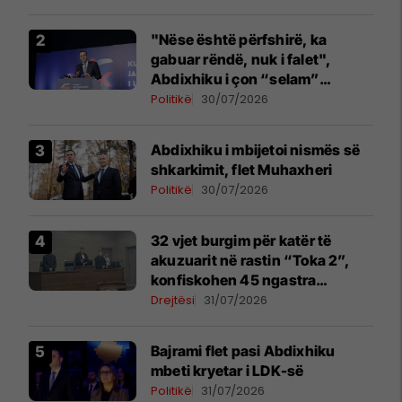
"Nëse është përfshirë, ka
gabuar rëndë, nuk i falet",
Abdixhiku i çon “selam”
Përparim Ramës
Politikë
30/07/2026
Abdixhiku i mbijetoi nismës së
shkarkimit, flet Muhaxheri
Politikë
30/07/2026
32 vjet burgim për katër të
akuzuarit në rastin “Toka 2”,
konfiskohen 45 ngastra
kadastrale
Drejtësi
31/07/2026
Bajrami flet pasi Abdixhiku
mbeti kryetar i LDK-së
Politikë
31/07/2026