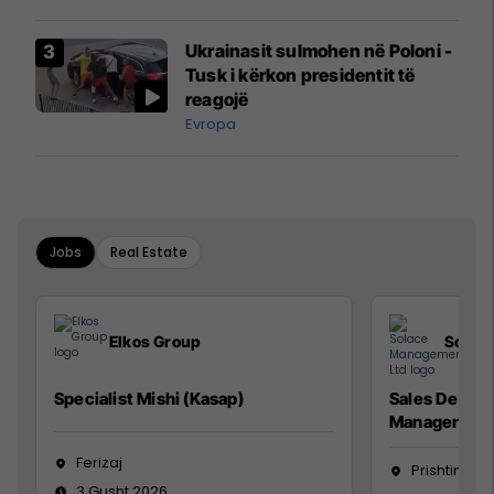
interceptuar fluturaken e Qatar
Airways që po shkonte drejt
Ukrainasit sulmohen në Poloni -
Mançesterit
Tusk i kërkon presidentit të
reagojë
Evropa
Jobs
Real Estate
Elkos Group
Solac
Specialist Mishi (Kasap)
Sales Devel
Manager
Ferizaj
Prishtinë
3 Gusht 2026