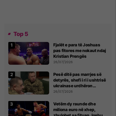
Top 5
Fjalët e para të Joshuas
pas fitores me nokaut ndaj
Kristian Prengës
26/07/2026
Pesë ditë pas marrjes së
detyrës, shefi i ri i ushtrisë
ukrainase urdhëron
kontroll të madh
26/07/2026
Vetëm dy raunde dhe
miliona euro në xhep,
zbulohet sa fituan Joshua