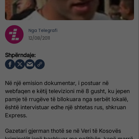
Nga
Telegrafi
12/08/2011
Në një emision dokumentar, i postuar në
webfaqen e këtij televizioni më 8 gusht, ku jepen
pamje të rrugëve të bllokuara nga serbët lokalë,
është intervistuar edhe një shtetas rus, shkruan
Express.
Gazetari gjerman thotë se në Veri të Kosovës
kriminelët janë bashkuar me politikën, kanë marrë