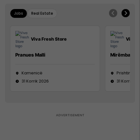
Jobs
Real Estate
Viva Fresh Store
Viva F
Pranues Malli
Mirëmbajtës
Kamenicë
Prishtinë
31 Korrik 2026
31 Korrik 20