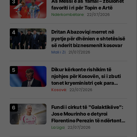
As Messi e as Yamal – zbulohet
favoriti i ri për Topin e Artë
Ndërkombëtare
22/07/2026
Dritan Abazoviqi merret në
pyetje për dhënien e shtetësisë
së nderit biznesmenit kosovar
Mali i Zi
21/07/2026
Dikur kërkonte rishikim të
njohjes për Kosovën, si i zbuti
tonet kryeministri çek para
vizitës në Beograd
Kosovë
22/07/2026
Fundi i cirkut të "Galaktikëve":
Jose Mourinho e detyroi
Florentino Perezin të ndërtonte
një ekip, jo të blinte vetëm yje
La Liga
22/07/2026
individualë