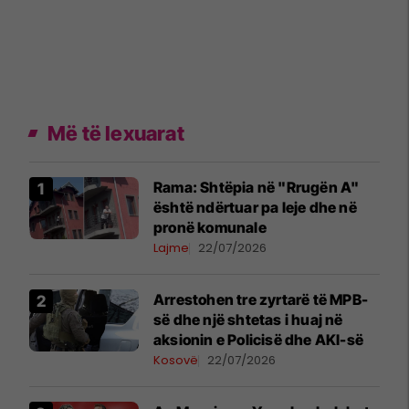
Më të lexuarat
Rama: Shtëpia në "Rrugën A"
është ndërtuar pa leje dhe në
pronë komunale
Lajme
22/07/2026
Arrestohen tre zyrtarë të MPB-
së dhe një shtetas i huaj në
aksionin e Policisë dhe AKI-së
Kosovë
22/07/2026