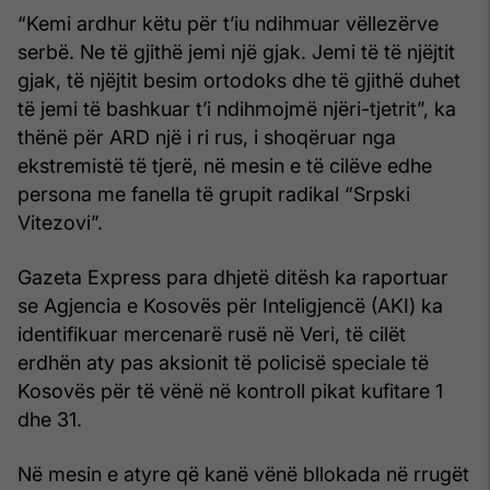
“Kemi ardhur këtu për t’iu ndihmuar vëllezërve
serbë. Ne të gjithë jemi një gjak. Jemi të të njëjtit
gjak, të njëjtit besim ortodoks dhe të gjithë duhet
të jemi të bashkuar t’i ndihmojmë njëri-tjetrit”, ka
thënë për ARD një i ri rus, i shoqëruar nga
ekstremistë të tjerë, në mesin e të cilëve edhe
persona me fanella të grupit radikal “Srpski
Vitezovi”.
Gazeta Express para dhjetë ditësh ka raportuar
se Agjencia e Kosovës për Inteligjencë (AKI) ka
identifikuar mercenarë rusë në Veri, të cilët
erdhën aty pas aksionit të policisë speciale të
Kosovës për të vënë në kontroll pikat kufitare 1
dhe 31.
Në mesin e atyre që kanë vënë bllokada në rrugët