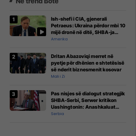
Në trend Botë
Ish-shefi i CIA, gjenerali
Petraeus: Ukraina përdor mbi 10
mijë dronë në ditë, SHBA-ja
mbetet shumë prapa në
Amerika
prodhim
Dritan Abazoviqi merret në
pyetje për dhënien e shtetësisë
së nderit biznesmenit kosovar
Mali i Zi
Pas nisjes së dialogut strategjik
SHBA-Serbi, Serwer kritikon
Uashingtonin: Anashkaluat
Banjskën, sulmin ndaj KFOR-it
Serbia
dhe rrëmbimin e Policëve të
Kosovës