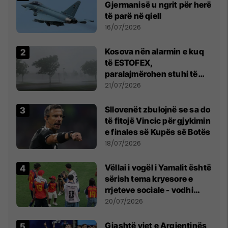
Gjermanisë u ngrit për herë
të parë në qiell
16/07/2026
Kosova nën alarmin e kuq
të ESTOFEX,
paralajmërohen stuhi të
fuqishme me breshër dhe
21/07/2026
erëra të forta
Sllovenët zbulojnë se sa do
të fitojë Vincic për gjykimin
e finales së Kupës së Botës
18/07/2026
Vëllai i vogël i Yamalit është
sërish tema kryesore e
rrjeteve sociale - vodhi
vëmendjen pas finales së
20/07/2026
Kupës së Botës
Gjashtë yjet e Argjentinës