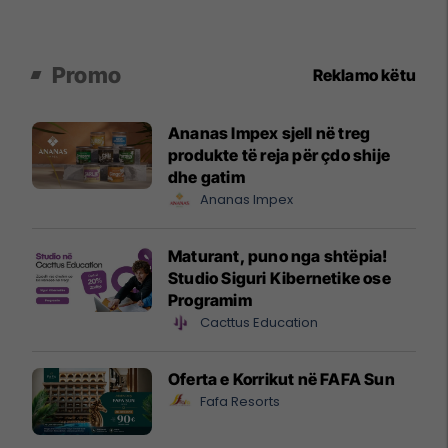
Promo
Reklamo këtu
Ananas Impex sjell në treg
produkte të reja për çdo shije
dhe gatim
Ananas Impex
Maturant, puno nga shtëpia!
Studio Siguri Kibernetike ose
Programim
Cacttus Education
Oferta e Korrikut në FAFA Sun
Fafa Resorts