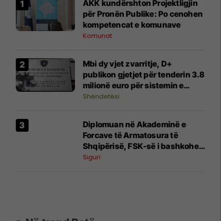
AKK kundërshton Projektligjin
për Pronën Publike: Po cenohen
kompetencat e komunave
Komunat
Mbi dy vjet zvarritje, D+
publikon gjetjet për tenderin 3.8
milionë euro për sistemin e
imazheve mjekësore
Shëndetësi
Diplomuan në Akademinë e
Forcave të Armatosura të
Shqipërisë, FSK-së i bashkohen
edhe 10 oficerë të rinj - foto nga
Siguri
ceremonia