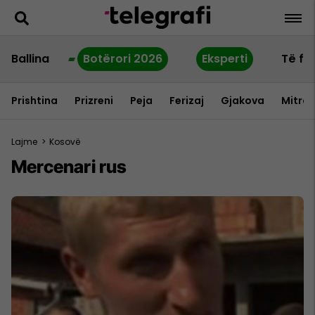
Ballina
Botërori 2026
Eksperti
Të fu
Prishtina
Prizreni
Peja
Ferizaj
Gjakova
Mitrov
Lajme
>
Kosovë
Mercenari rus