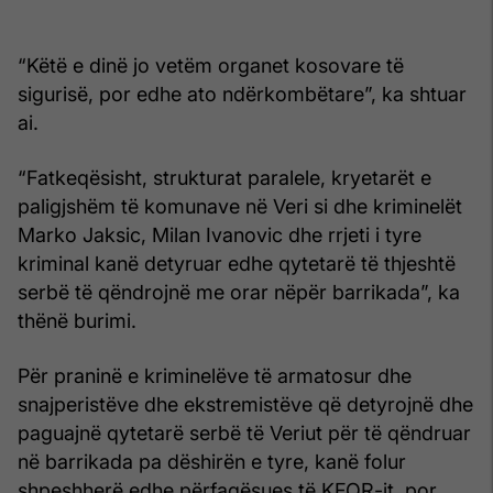
“Këtë e dinë jo vetëm organet kosovare të
sigurisë, por edhe ato ndërkombëtare”, ka shtuar
ai.
“Fatkeqësisht, strukturat paralele, kryetarët e
paligjshëm të komunave në Veri si dhe kriminelët
Marko Jaksic, Milan Ivanovic dhe rrjeti i tyre
kriminal kanë detyruar edhe qytetarë të thjeshtë
serbë të qëndrojnë me orar nëpër barrikada”, ka
thënë burimi.
Për praninë e kriminelëve të armatosur dhe
snajperistëve dhe ekstremistëve që detyrojnë dhe
paguajnë qytetarë serbë të Veriut për të qëndruar
në barrikada pa dëshirën e tyre, kanë folur
shpeshherë edhe përfaqësues të KFOR-it, por