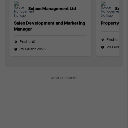
Solace Management Ltd
Solac
Sales Development and Marketing
Property Ma
Manager
Prishtinë
Prishtinë
29 Gusht 2
29 Gusht 2026