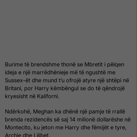
Burime të brendshme thonë se Mbretit i pëlqen
ideja e një marrëdhënieje më të ngushtë me
Sussex-ët dhe mund t’u ofrojë atyre një shtëpi në
Britani, por Harry këmbëngul se do të qëndrojë
kryesisht në Kaliforni.
Ndërkohë, Meghan ka dhënë një pamje të rrallë
brenda rezidencës së saj 14 milionë dollarëshe në
Montecito, ku jeton me Harry dhe fëmijët e tyre,
Archie dhe Lilibet.