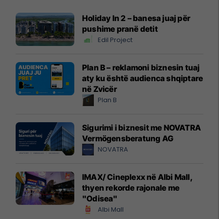
Holiday In 2 – banesa juaj për
pushime pranë detit
Edil Project
Plan B – reklamoni biznesin tuaj
aty ku është audienca shqiptare
në Zvicër
Plan B
Sigurimi i biznesit me NOVATRA
Vermögensberatung AG
NOVATRA
IMAX/ Cineplexx në Albi Mall,
thyen rekorde rajonale me
"Odisea"
Albi Mall