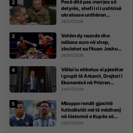
Pesë ditë pas marrjes së
detyrës, shefi i ri i ushtrisë
ukrainase urdhëron
kontroll të madh
26/07/2026
Vetëm dy raunde dhe
miliona euro në xhep,
zbulohet sa fituan Joshua
e Prenga
26/07/2026
Vëllai iu etiketua si pjesëtar
i grupit të Arkanit, Drejtori i
Ekonomisë në Prizren
mohon pretendimet
24/07/2026
Mbappe rendit gjashtë
futbollistët më të mëdhenj
në historinë e Kupës së
Botës, Messi mbetet i dyti
23/07/2026