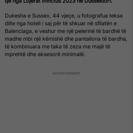
që nga Lojërat Invictus 2023 në Dusseldorf.
Dukesha e Sussex, 44 vjeçe, u fotografua teksa
dilte nga hoteli i saj për të shkuar në sfilatën e
Balenciaga, e veshur me një pelerinë të bardhë të
madhe mbi një këmishë dhe pantallona të bardha,
të kombinuara me taka të zeza me majë të
mprehtë dhe aksesorë minimalë.