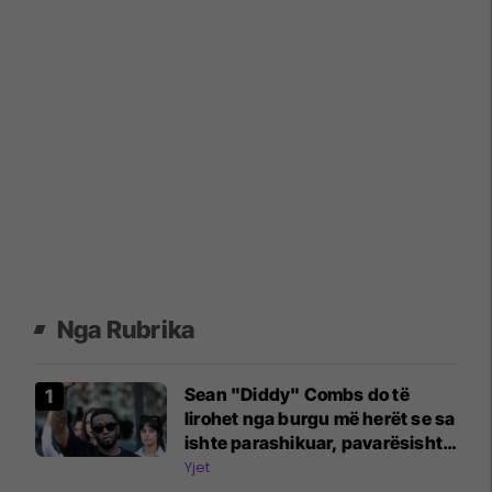
Nga Rubrika
Sean "Diddy" Combs do të
lirohet nga burgu më herët se sa
ishte parashikuar, pavarësisht
përleshjes së fundit
Yjet