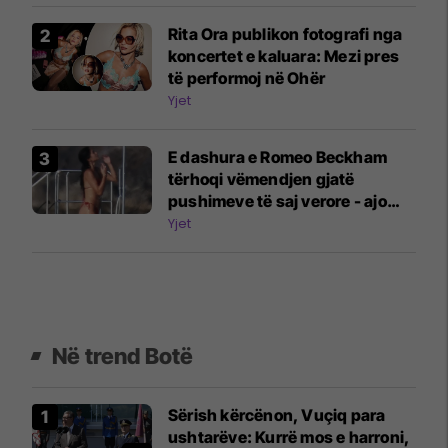
Rita Ora publikon fotografi nga
koncertet e kaluara: Mezi pres
të performoj në Ohër
Yjet
E dashura e Romeo Beckham
tërhoqi vëmendjen gjatë
pushimeve të saj verore - ajo
tregoi figurën e saj të përsosur
Yjet
me bikini në një jaht
Në trend Botë
Sërish kërcënon, Vuçiq para
ushtarëve: Kurrë mos e harroni,