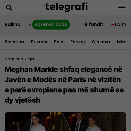
Ballina
Botërori 2026
Të fundit
Lajme
Prishtina
Prizreni
Peja
Ferizaj
Gjakova
Mitrov
Magazina
>
Yjet
Meghan Markle shfaq elegancë në
Javën e Modës në Paris në vizitën
e parë evropiane pas më shumë se
dy vjetësh