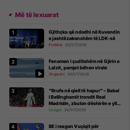
Më të lexuarat
Gjithçka që ndodhi në Kuvendin
e jashtëzakonshëm të LDK-së
Politikë
30/07/2026
Fenomen i çuditshëm në Gjirin e
Lalzit, pamjet bëhen virale
Shqipëri
29/07/2026
"Rrufe në qiell të hapur" – Babai
i Bellinghamit trondit Real
Madridin, zbulon dëshirën e yllit
anglez për largim
La Liga
30/07/2026
BE i reagon Vuçiqit për