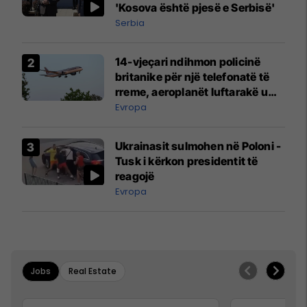
'Kosova është pjesë e Serbisë'
Serbia
14-vjeçari ndihmon policinë
britanike për një telefonatë të
rreme, aeroplanët luftarakë u
ngritën në ajër për të
Evropa
interceptuar fluturaken e Qatar
Airways që po shkonte drejt
Ukrainasit sulmohen në Poloni -
Mançesterit
Tusk i kërkon presidentit të
reagojë
Evropa
Jobs
Real Estate