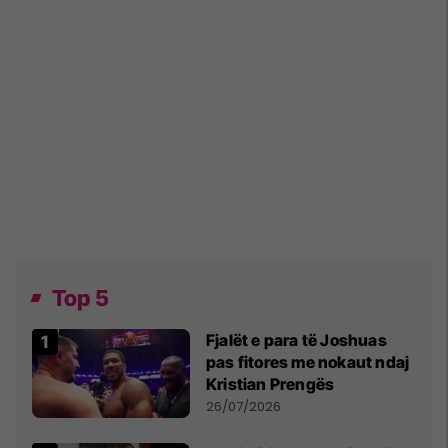
Top 5
Fjalët e para të Joshuas
pas fitores me nokaut ndaj
Kristian Prengës
26/07/2026