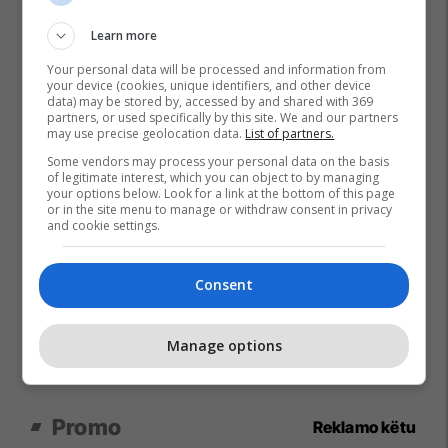
Learn more
Your personal data will be processed and information from
your device (cookies, unique identifiers, and other device
data) may be stored by, accessed by and shared with 369
partners, or used specifically by this site. We and our partners
may use precise geolocation data.
List of partners.
Some vendors may process your personal data on the basis
of legitimate interest, which you can object to by managing
your options below. Look for a link at the bottom of this page
or in the site menu to manage or withdraw consent in privacy
and cookie settings.
Consent
Manage options
Promo
Reklamo këtu