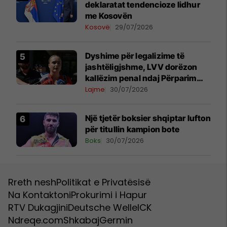
deklaratat tendencioze lidhur
me Kosovën
Kosovë
29/07/2026
Dyshime për legalizime të
jashtëligjshme, LVV dorëzon
kallëzim penal ndaj Përparim
Ramës dhe zyrtarëve të
Lajme
30/07/2026
kabinetit të tij
Një tjetër boksier shqiptar lufton
për titullin kampion bote
Boks
30/07/2026
Rreth nesh
Politikat e Privatësisë
Na Kontaktoni
Prokurimi i Hapur
RTV Dukagjini
Deutsche Welle
ICK
Ndreqe.com
Shkabaj
Germin