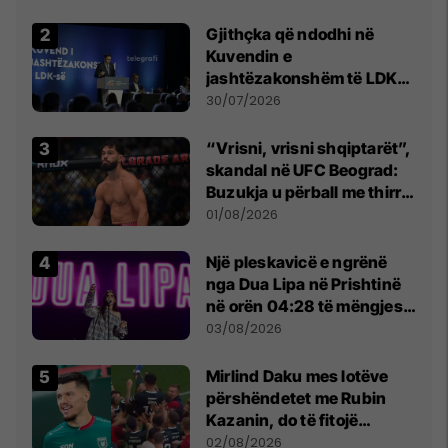
Beograd
Gjithçka që ndodhi në
Kuvendin e
jashtëzakonshëm të LDK-
së
30/07/2026
“Vrisni, vrisni shqiptarët”,
skandal në UFC Beograd:
Buzukja u përball me thirrje
anti-shqiptare nga
01/08/2026
tribunat
Një pleskavicë e ngrënë
nga Dua Lipa në Prishtinë
në orën 04:28 të mëngjesit
- dhe bota digjitale serbe
03/08/2026
shpall gjendjen e luftës
Mirlind Daku mes lotëve
përshëndetet me Rubin
Kazanin, do të fitojë
miliona te Spartak Moska
02/08/2026