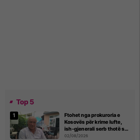
Top 5
Ftohet nga prokuroria e
Kosovës për krime lufte,
ish-gjenerali serb thotë se
dikush e tradhtoi në
02/08/2026