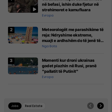
në befasi, ishin duke fjetur në
strehimoret e kamufluara
Evropa
Meteorologët me parashikime të
reja: Ndryshime ekstreme,
muajt e ardhshëm do të jenë të
pazakontë
Nga Bota
Momenti kur droni ukrainas
godet plazhin në Rusi, pranë
"pallatit të Putinit"
Evropa
Jobs
Real Estate