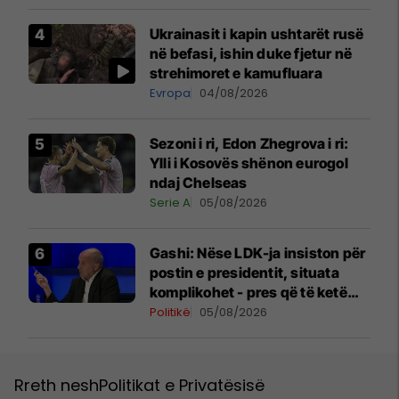
Ukrainasit i kapin ushtarët rusë
në befasi, ishin duke fjetur në
strehimoret e kamufluara
Evropa
04/08/2026
Sezoni i ri, Edon Zhegrova i ri:
Ylli i Kosovës shënon eurogol
ndaj Chelseas
Serie A
05/08/2026
Gashi: Nëse LDK-ja insiston për
postin e presidentit, situata
komplikohet - pres që të ketë
lëshim
Politikë
05/08/2026
Rreth nesh
Politikat e Privatësisë