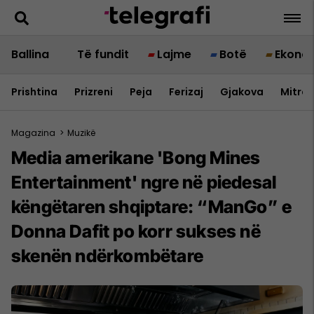
Ballina
Të fundit
Lajme
Botë
Ekono
Prishtina
Prizreni
Peja
Ferizaj
Gjakova
Mitrov
Magazina
>
Muzikë
Media amerikane 'Bong Mines
Entertainment' ngre në piedesal
këngëtaren shqiptare: “ManGo” e
Donna Dafit po korr sukses në
skenën ndërkombëtare