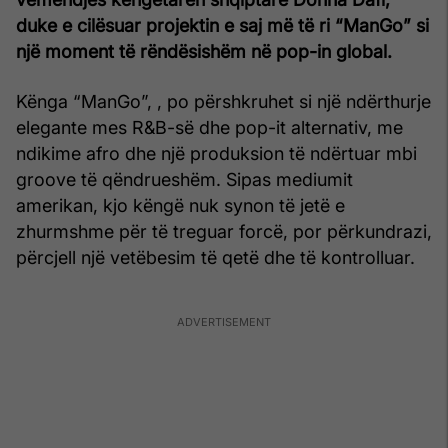
duke e cilësuar projektin e saj më të ri “ManGo” si
një moment të rëndësishëm në pop-in global.
Kënga “ManGo”, , po përshkruhet si një ndërthurje
elegante mes R&B-së dhe pop-it alternativ, me
ndikime afro dhe një produksion të ndërtuar mbi
groove të qëndrueshëm. Sipas mediumit
amerikan, kjo këngë nuk synon të jetë e
zhurmshme për të treguar forcë, por përkundrazi,
përcjell një vetëbesim të qetë dhe të kontrolluar.