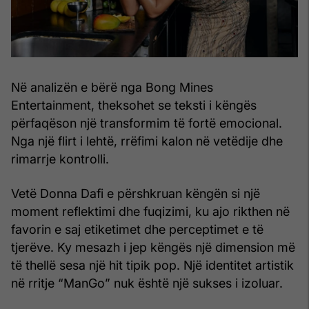
Në analizën e bërë nga Bong Mines
Entertainment, theksohet se teksti i këngës
përfaqëson një transformim të fortë emocional.
Nga një flirt i lehtë, rrëfimi kalon në vetëdije dhe
rimarrje kontrolli.
Vetë Donna Dafi e përshkruan këngën si një
moment reflektimi dhe fuqizimi, ku ajo rikthen në
favorin e saj etiketimet dhe perceptimet e të
tjerëve. Ky mesazh i jep këngës një dimension më
të thellë sesa një hit tipik pop. Një identitet artistik
në rritje “ManGo” nuk është një sukses i izoluar.