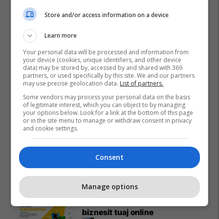
Store and/or access information on a device
Banesë 98.96m² në shitje në
Lakrishtë – banim modern pranë
Learn more
qendrës #16060
Your personal data will be processed and information from
Pro Real Estate
your device (cookies, unique identifiers, and other device
data) may be stored by, accessed by and shared with 369
partners, or used specifically by this site. We and our partners
Alba Health bashkon
may use precise geolocation data.
List of partners.
profesionistët e kujdesit në një
Some vendors may process your personal data on the basis
rrjet të përbashkët në Zvicër
of legitimate interest, which you can object to by managing
your options below. Look for a link at the bottom of this page
Alba Health
or in the site menu to manage or withdraw consent in privacy
and cookie settings.
Nga UBT në skenën botërore të
robotikës: Kosova drejt Koresë
Consent
së Jugut
UBT
Manage options
Plan B Creative rrit ndikimin e
biznesit tuaj online