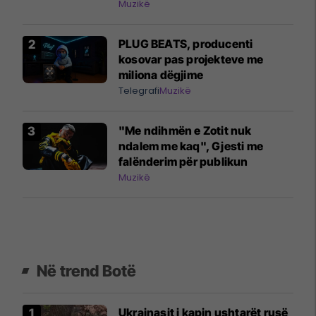
Muzikë
PLUG BEATS, producenti
kosovar pas projekteve me
miliona dëgjime
Telegrafi
Muzikë
"Me ndihmën e Zotit nuk
ndalem me kaq", Gjesti me
falënderim për publikun
Muzikë
Në trend Botë
Ukrainasit i kapin ushtarët rusë