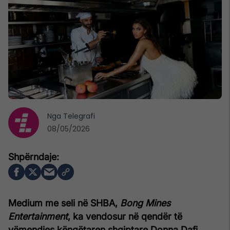
Nga
Telegrafi
08/05/2026
Medium me seli në SHBA,
Bong Mines
Entertainment
, ka vendosur në qendër të
vëmendjes këngëtaren shqiptare Donna Dafi,