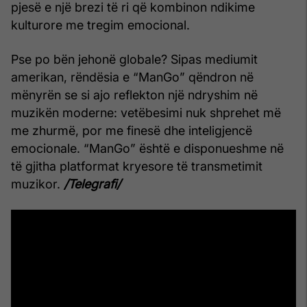
pjesë e një brezi të ri që kombinon ndikime
kulturore me tregim emocional.
Pse po bën jehonë globale? Sipas mediumit
amerikan, rëndësia e “ManGo” qëndron në
mënyrën se si ajo reflekton një ndryshim në
muzikën moderne: vetëbesimi nuk shprehet më
me zhurmë, por me finesë dhe inteligjencë
emocionale. “ManGo” është e disponueshme në
të gjitha platformat kryesore të transmetimit
muzikor.
/Telegrafi/