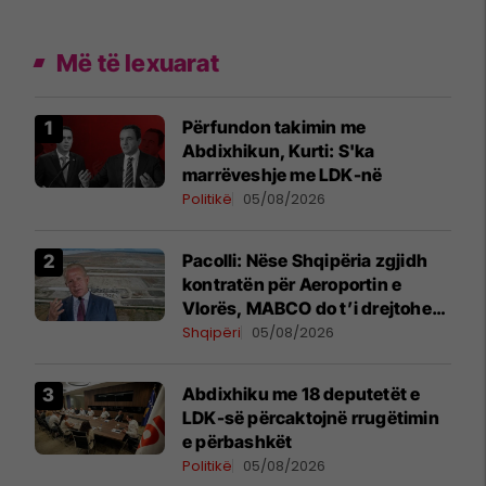
Më të lexuarat
Përfundon takimin me
Abdixhikun, Kurti: S'ka
marrëveshje me LDK-në
Politikë
05/08/2026
Pacolli: Nëse Shqipëria zgjidh
kontratën për Aeroportin e
Vlorës, MABCO do t’i drejtohet
arbitrazhit ndërkombëtar
Shqipëri
05/08/2026
Abdixhiku me 18 deputetët e
LDK-së përcaktojnë rrugëtimin
e përbashkët
Politikë
05/08/2026