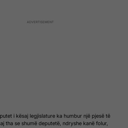
eputet i kësaj legjislature ka humbur një pjesë të
 Limaj tha se shumë deputetë, ndryshe kanë folur,