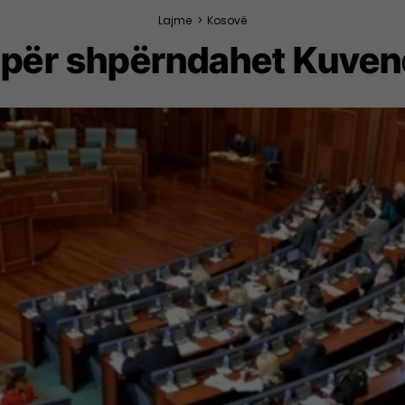
Lajme
>
Kosovë
 për shpërndahet Kuvend