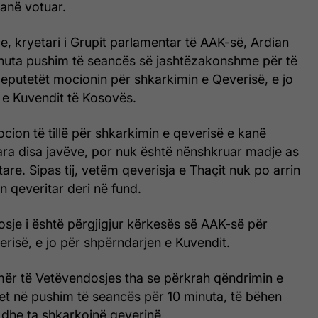
anë votuar.
e, kryetari i Grupit parlamentar të AAK-së, Ardian
minuta pushim të seancës së jashtëzakonshme për të
eputetët mocionin për shkarkimin e Qeverisë, e jo
 e Kuvendit të Kosovës.
ocion të tillë për shkarkimin e qeverisë e kanë
ara disa javëve, por nuk është nënshkruar madje as
are. Sipas tij, vetëm qeverisja e Thaçit nuk po arrin
n qeveritar deri në fund.
sje i është përgjigjur kërkesës së AAK-së për
risë, e jo për shpërndarjen e Kuvendit.
mër të Vetëvendosjes tha se përkrah qëndrimin e
et në pushim të seancës për 10 minuta, të bëhen
ë dhe ta shkarkojnë qeverinë.