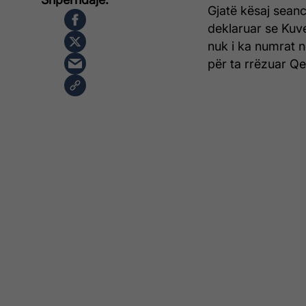
Gjatë kësaj seanc
deklaruar se Kuv
nuk i ka numrat 
për ta rrëzuar Q