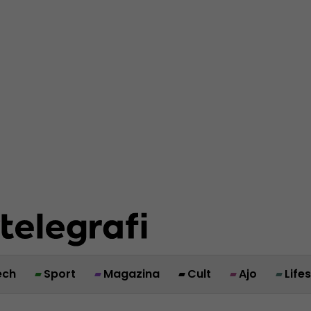
ech
Sport
Magazina
Cult
Ajo
Life