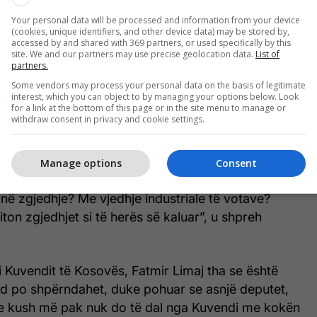
darjen Kuvendit për t’i hapur rrugë zgjedhjeve në
Your personal data will be processed and information from your device
(cookies, unique identifiers, and other device data) may be stored by,
accessed by and shared with 369 partners, or used specifically by this
a LDK-ja tha se kërkesë disamujore e LDK-së ka
site. We and our partners may use precise geolocation data.
List of
partners.
t në zgjedhje dhe sipas tij është e rëndësishme që
Some vendors may process your personal data on the basis of legitimate
dësojë që të shkohet në zgjedhje dhe siç tha ai
interest, which you can object to by managing your options below. Look
for a link at the bottom of this page or in the site menu to manage or
 ja tregu derën me shku në shtëpi”.
withdraw consent in privacy and cookie settings.
 nga AKR tha se nënshkrimet e mocionit janë të
ë dhe nuk është marrëveshje mes partive politike.
Manage options
Consent
në zgjedhje? Me vjedhje industriale të votave?
ton zgjedhjet si të herës së kaluar”, u shpreh
i Kuvendit të Kosovës, Fatmir Limaj tha se është
d po shpërndahet, duke pohuar se asnjë deputet,
e kush më pak nuk do të dal nga Kuvendi me kokën