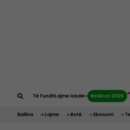
Të Fundit
Lajme lokale
Botërori 2026
Ballina
Lajme
Botë
Ekonomi
T