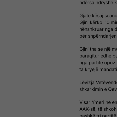
ndërsa ndryshe k
Gjatë kësaj seanc
Gjini kërkoi 10 
nënshkruar nga d
për shpërndarjen
Gjini tha se një m
paraqitur edhe p
nga partitë opozit
ta kryejë mandati
Lëvizja Vetëvendo
shkarkimin e Qeve
Visar Ymeri në e
AAK-së, të shkoh
bashkë tri partit