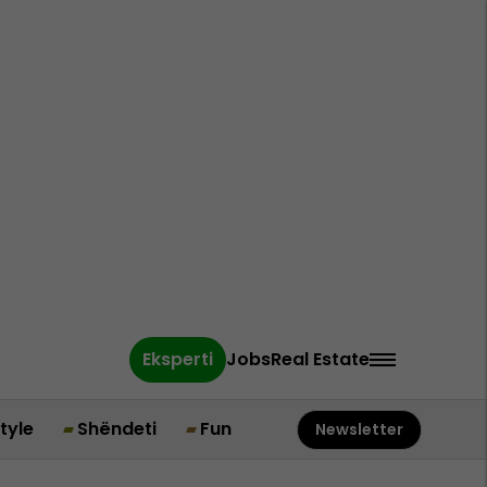
Eksperti
Jobs
Real Estate
style
Shëndeti
Fun
Newsletter