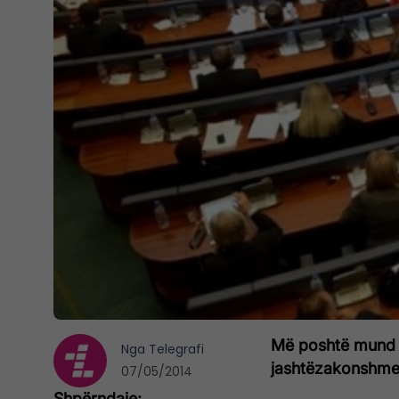
Më poshtë mund t
Nga
Telegrafi
jashtëzakonshme 
07/05/2014