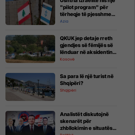
Ushtria izraelite nis një
"pilot program" për
tërheqje të pjesshme
në Liban
Azia
QKUK jep detaje rreth
gjendjes së fëmijës së
lënduar në aksidentin
në Istog
Kosovë
Sa para lë një turist në
Shqipëri?
Shqipëri
Analistët diskutojnë
skenarët për
zhbllokimin e situatës
politike në Kosovë