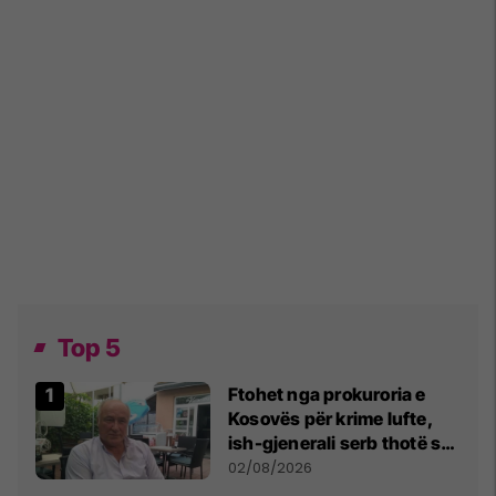
Top 5
Ftohet nga prokuroria e
Kosovës për krime lufte,
ish-gjenerali serb thotë se
dikush e tradhtoi në
02/08/2026
Beograd