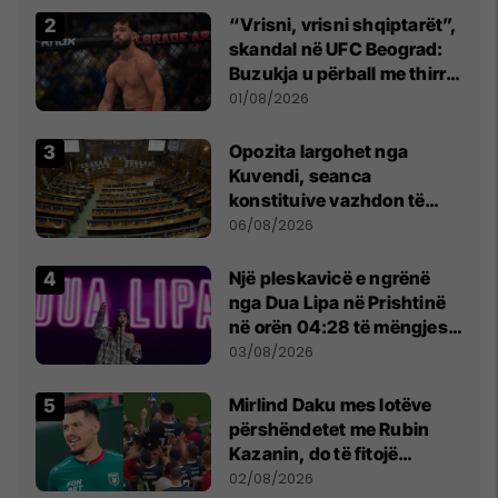
“Vrisni, vrisni shqiptarët”,
skandal në UFC Beograd:
Buzukja u përball me thirrje
anti-shqiptare nga
01/08/2026
tribunat
Opozita largohet nga
Kuvendi, seanca
konstituive vazhdon të
shtunën në orën 11:00
06/08/2026
Një pleskavicë e ngrënë
nga Dua Lipa në Prishtinë
në orën 04:28 të mëngjesit
- dhe bota digjitale serbe
03/08/2026
shpall gjendjen e luftës
Mirlind Daku mes lotëve
përshëndetet me Rubin
Kazanin, do të fitojë
miliona te Spartak Moska
02/08/2026