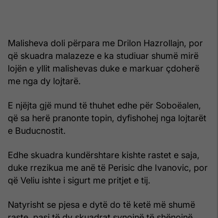
Malisheva doli përpara me Drilon Hazrollajn, por
që skuadra malazeze e ka studiuar shumë mirë
lojën e yllit malishevas duke e markuar çdoherë
me nga dy lojtarë.
E njëjta gjë mund të thuhet edhe për Soboëalen,
që sa herë pranonte topin, dyfishohej nga lojtarët
e Buducnostit.
Edhe skuadra kundërshtare kishte rastet e saja,
duke rrezikua me anë të Perisic dhe Ivanovic, por
që Veliu ishte i sigurt me pritjet e tij.
Natyrisht se pjesa e dytë do të ketë më shumë
raste, pasi të dy skuadrat synojnë të shënojnë