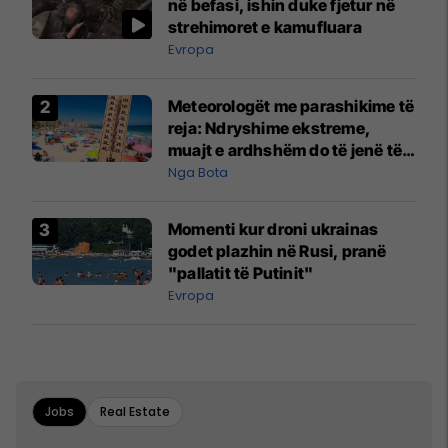
në befasi, ishin duke fjetur në
strehimoret e kamufluara
Evropa
Meteorologët me parashikime të
reja: Ndryshime ekstreme,
muajt e ardhshëm do të jenë të
pazakontë
Nga Bota
Momenti kur droni ukrainas
godet plazhin në Rusi, pranë
"pallatit të Putinit"
Evropa
Jobs
Real Estate