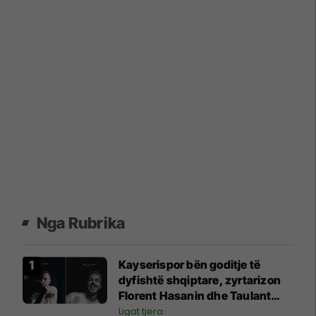
Nga Rubrika
Kayserispor bën goditje të
dyfishtë shqiptare, zyrtarizon
Florent Hasanin dhe Taulant
Seferin
Ligat tjera