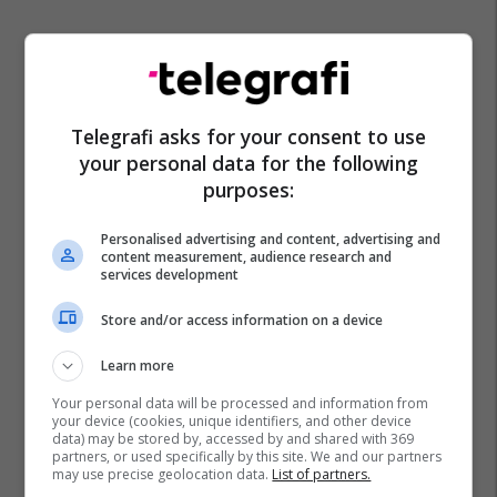
Kf Malisheva
Buducnost
Telegrafi asks for your consent to use
your personal data for the following
Sporti Në Rajonin E Gjakovës
Liga E Konferencës
purposes:
Personalised advertising and content, advertising and
content measurement, audience research and
services development
Store and/or access information on a device
Learn more
Your personal data will be processed and information from
your device (cookies, unique identifiers, and other device
data) may be stored by, accessed by and shared with 369
partners, or used specifically by this site. We and our partners
may use precise geolocation data.
List of partners.