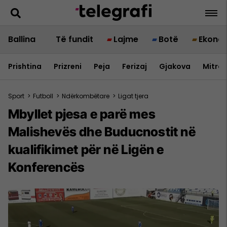
Ballina
Të fundit
Lajme
Botë
Ekono
Prishtina
Prizreni
Peja
Ferizaj
Gjakova
Mitrov
Sport
>
Futboll
>
Ndërkombëtare
>
Ligat tjera
Mbyllet pjesa e parë mes
Malishevës dhe Buducnostit në
kualifikimet për në Ligën e
Konferencës