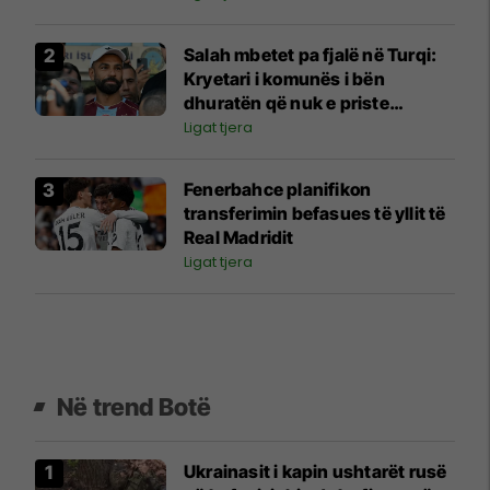
Salah mbetet pa fjalë në Turqi:
Kryetari i komunës i bën
dhuratën që nuk e priste
askush
Ligat tjera
Fenerbahce planifikon
transferimin befasues të yllit të
Real Madridit
Ligat tjera
Në trend Botë
Ukrainasit i kapin ushtarët rusë