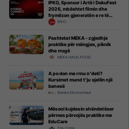
IPKO, Sponsor i Artë i DokuFest
2026, mbështet filmin dhe
frymëzon gjeneratën e re të
krijuesve
IPKO
Pashtetat MEKA - zgjedhje
praktike për mëngjes, piknik
dhe rrugë
MEKA HALAL FOOD
A po don me rrnu n’deti?
Kursimet mund t’ju sjellin një
banesë
Banka Ekonomike
Mësoni kujdesin shëndetësor
përmes përvojës praktike me
EduCare
Edu Care